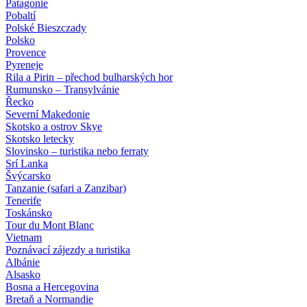
Patagonie
Pobaltí
Polské Bieszczady
Polsko
Provence
Pyreneje
Rila a Pirin – přechod bulharských hor
Rumunsko – Transylvánie
Řecko
Severní Makedonie
Skotsko a ostrov Skye
Skotsko letecky
Slovinsko – turistika nebo ferraty
Srí Lanka
Švýcarsko
Tanzanie (safari a Zanzibar)
Tenerife
Toskánsko
Tour du Mont Blanc
Vietnam
Poznávací zájezdy
a turistika
Albánie
Alsasko
Bosna a Hercegovina
Bretaň a Normandie