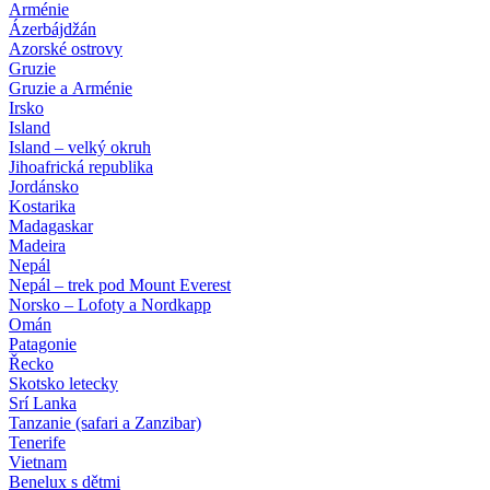
Arménie
Ázerbájdžán
Azorské ostrovy
Gruzie
Gruzie a Arménie
Irsko
Island
Island – velký okruh
Jihoafrická republika
Jordánsko
Kostarika
Madagaskar
Madeira
Nepál
Nepál – trek pod Mount Everest
Norsko – Lofoty a Nordkapp
Omán
Patagonie
Řecko
Skotsko letecky
Srí Lanka
Tanzanie (safari a Zanzibar)
Tenerife
Vietnam
Benelux s dětmi