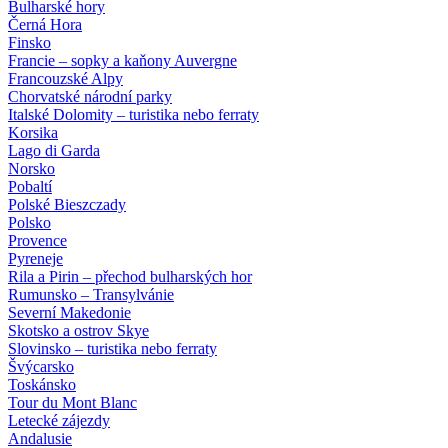
Bulharské hory
Černá Hora
Finsko
Francie – sopky a kaňony Auvergne
Francouzské Alpy
Chorvatské národní parky
Italské Dolomity – turistika nebo ferraty
Korsika
Lago di Garda
Norsko
Pobaltí
Polské Bieszczady
Polsko
Provence
Pyreneje
Rila a Pirin – přechod bulharských hor
Rumunsko – Transylvánie
Severní Makedonie
Skotsko a ostrov Skye
Slovinsko – turistika nebo ferraty
Švýcarsko
Toskánsko
Tour du Mont Blanc
Letecké zájezdy
Andalusie