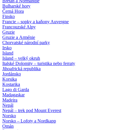
Bretaň a Normandie
Bulharské hory
Černá Hora
Finsko
Francie – sopky a kaňony Auvergne
Francouzské Alpy
Gruzie
Gruzie a Arménie
Chorvatské národní parky
Irsko
Island
Island – velký okruh
Italské Dolomity – turistika nebo ferraty
Jihoafrická republika
Jordánsko
Korsika
Kostarika
Lago di Garda
Madagaskar
Madeira
Nepál
Nepál – trek pod Mount Everest
Norsko
Norsko – Lofoty a Nordkapp
Omán