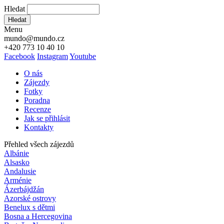
Hledat
Hledat
Menu
mundo@mundo.cz
+420 773 10 40 10
Facebook
Instagram
Youtube
O nás
Zájezdy
Fotky
Poradna
Recenze
Jak se přihlásit
Kontakty
Přehled všech zájezdů
Albánie
Alsasko
Andalusie
Arménie
Ázerbájdžán
Azorské ostrovy
Benelux s dětmi
Bosna a Hercegovina