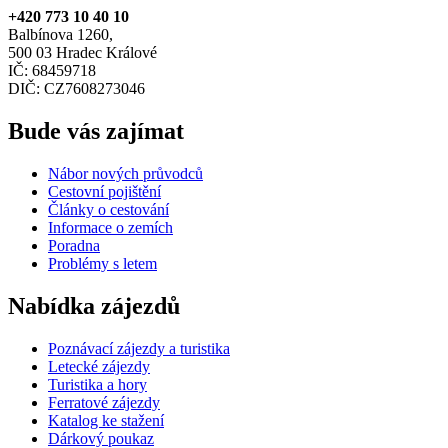
+420 773 10 40 10
Balbínova 1260,
500 03 Hradec Králové
IČ: 68459718
DIČ: CZ7608273046
Bude vás zajímat
Nábor nových průvodců
Cestovní pojištění
Články o cestování
Informace o zemích
Poradna
Problémy s letem
Nabídka zájezdů
Poznávací zájezdy a turistika
Letecké zájezdy
Turistika a hory
Ferratové zájezdy
Katalog ke stažení
Dárkový poukaz