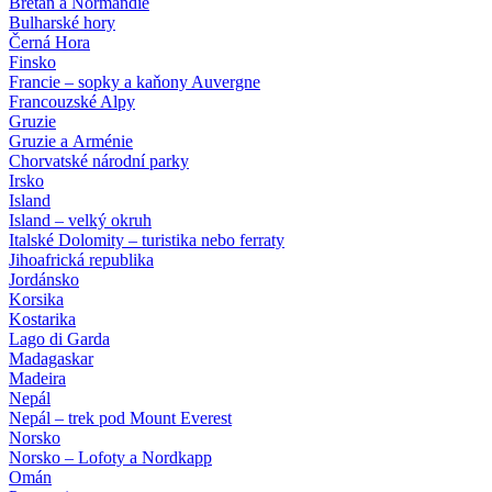
Bretaň a Normandie
Bulharské hory
Černá Hora
Finsko
Francie – sopky a kaňony Auvergne
Francouzské Alpy
Gruzie
Gruzie a Arménie
Chorvatské národní parky
Irsko
Island
Island – velký okruh
Italské Dolomity – turistika nebo ferraty
Jihoafrická republika
Jordánsko
Korsika
Kostarika
Lago di Garda
Madagaskar
Madeira
Nepál
Nepál – trek pod Mount Everest
Norsko
Norsko – Lofoty a Nordkapp
Omán