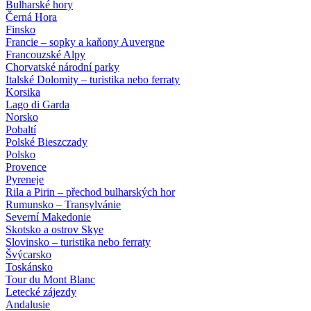
Bulharské hory
Černá Hora
Finsko
Francie – sopky a kaňony Auvergne
Francouzské Alpy
Chorvatské národní parky
Italské Dolomity – turistika nebo ferraty
Korsika
Lago di Garda
Norsko
Pobaltí
Polské Bieszczady
Polsko
Provence
Pyreneje
Rila a Pirin – přechod bulharských hor
Rumunsko – Transylvánie
Severní Makedonie
Skotsko a ostrov Skye
Slovinsko – turistika nebo ferraty
Švýcarsko
Toskánsko
Tour du Mont Blanc
Letecké zájezdy
Andalusie