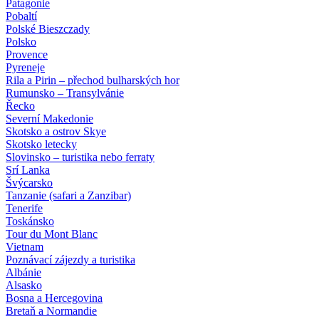
Patagonie
Pobaltí
Polské Bieszczady
Polsko
Provence
Pyreneje
Rila a Pirin – přechod bulharských hor
Rumunsko – Transylvánie
Řecko
Severní Makedonie
Skotsko a ostrov Skye
Skotsko letecky
Slovinsko – turistika nebo ferraty
Srí Lanka
Švýcarsko
Tanzanie (safari a Zanzibar)
Tenerife
Toskánsko
Tour du Mont Blanc
Vietnam
Poznávací zájezdy
a turistika
Albánie
Alsasko
Bosna a Hercegovina
Bretaň a Normandie