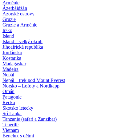
Arménie
Ázerbájdžán
Azorské ostrovy
Gruzie
Gruzie a Arménie
Irsko
Island
Island – velký okruh
Jihoafrická republika
Jordánsko
Kostarika
Madagaskar
Madeira
Nepál
Nepál – trek pod Mount Everest
Norsko – Lofoty a Nordkapp
Omán
Patagonie
Řecko
Skotsko letecky
Srí Lanka
Tanzanie (safari a Zanzibar)
Tenerife
Vietnam
Benelux s dětmi