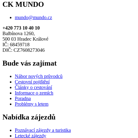
CK MUNDO
mundo@mundo.cz
+420 773 10 40 10
Balbínova 1260,
500 03 Hradec Králové
IČ: 68459718
DIČ: CZ7608273046
Bude vás zajímat
Nábor nových průvodců
Cestovní pojištění
Články o cestování
Informace o zemích
Poradna
Problémy s letem
Nabídka zájezdů
Poznávací zájezdy a turistika
Letecké zájezdy