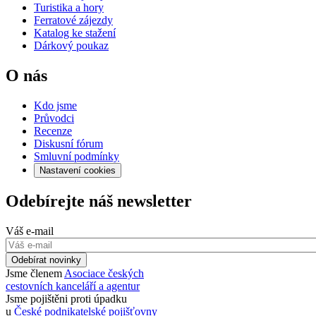
Turistika a hory
Ferratové zájezdy
Katalog ke stažení
Dárkový poukaz
O nás
Kdo jsme
Průvodci
Recenze
Diskusní fórum
Smluvní podmínky
Nastavení cookies
Odebírejte náš newsletter
Váš e-mail
Odebírat novinky
Jsme členem
Asociace českých
cestovních kanceláří a agentur
Jsme pojištěni proti úpadku
u
České podnikatelské pojišťovny