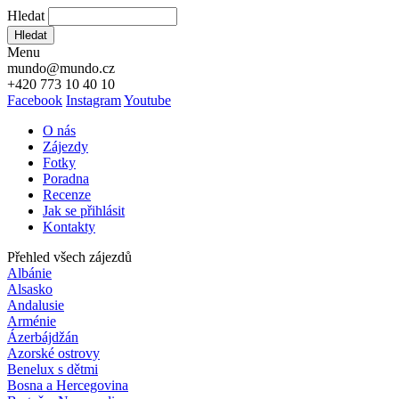
Hledat
Hledat
Menu
mundo@mundo.cz
+420 773 10 40 10
Facebook
Instagram
Youtube
O nás
Zájezdy
Fotky
Poradna
Recenze
Jak se přihlásit
Kontakty
Přehled všech zájezdů
Albánie
Alsasko
Andalusie
Arménie
Ázerbájdžán
Azorské ostrovy
Benelux s dětmi
Bosna a Hercegovina