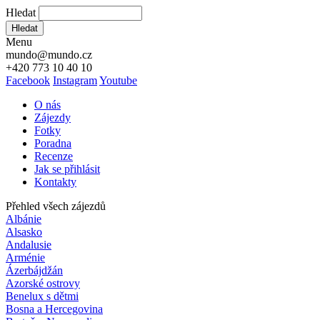
Hledat
Hledat
Menu
mundo@mundo.cz
+420 773 10 40 10
Facebook
Instagram
Youtube
O nás
Zájezdy
Fotky
Poradna
Recenze
Jak se přihlásit
Kontakty
Přehled všech zájezdů
Albánie
Alsasko
Andalusie
Arménie
Ázerbájdžán
Azorské ostrovy
Benelux s dětmi
Bosna a Hercegovina