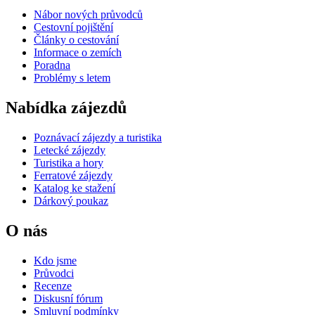
Nábor nových průvodců
Cestovní pojištění
Články o cestování
Informace o zemích
Poradna
Problémy s letem
Nabídka zájezdů
Poznávací zájezdy a turistika
Letecké zájezdy
Turistika a hory
Ferratové zájezdy
Katalog ke stažení
Dárkový poukaz
O nás
Kdo jsme
Průvodci
Recenze
Diskusní fórum
Smluvní podmínky