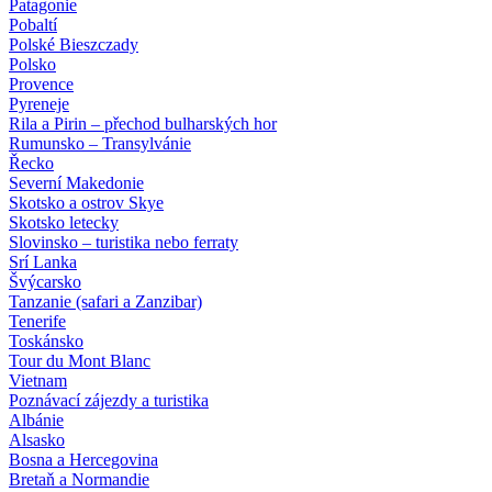
Patagonie
Pobaltí
Polské Bieszczady
Polsko
Provence
Pyreneje
Rila a Pirin – přechod bulharských hor
Rumunsko – Transylvánie
Řecko
Severní Makedonie
Skotsko a ostrov Skye
Skotsko letecky
Slovinsko – turistika nebo ferraty
Srí Lanka
Švýcarsko
Tanzanie (safari a Zanzibar)
Tenerife
Toskánsko
Tour du Mont Blanc
Vietnam
Poznávací zájezdy
a turistika
Albánie
Alsasko
Bosna a Hercegovina
Bretaň a Normandie