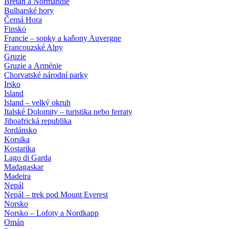
Bretaň a Normandie
Bulharské hory
Černá Hora
Finsko
Francie – sopky a kaňony Auvergne
Francouzské Alpy
Gruzie
Gruzie a Arménie
Chorvatské národní parky
Irsko
Island
Island – velký okruh
Italské Dolomity – turistika nebo ferraty
Jihoafrická republika
Jordánsko
Korsika
Kostarika
Lago di Garda
Madagaskar
Madeira
Nepál
Nepál – trek pod Mount Everest
Norsko
Norsko – Lofoty a Nordkapp
Omán