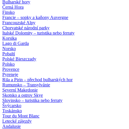
Bulharské hory
Černá Hora
Finsko
Francie – sopky a kaňony Auvergne
Francouzské Alpy
Chorvatské národní parky
Italské Dolomity – turistika nebo ferraty
Korsika
Lago di Garda
Norsko
Pobaltí
Polské Bieszczady
Polsko
Provence
Pyreneje
Rila a Pirin – přechod bulharských hor
Rumunsko – Transylvánie
Severní Makedonie
Skotsko a ostrov Skye
Slovinsko – turistika nebo ferraty
Švýcarsko
Toskánsko
Tour du Mont Blanc
Letecké zájezdy
Andalusie