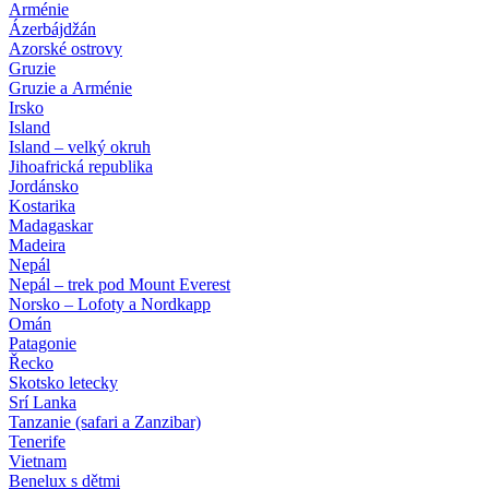
Arménie
Ázerbájdžán
Azorské ostrovy
Gruzie
Gruzie a Arménie
Irsko
Island
Island – velký okruh
Jihoafrická republika
Jordánsko
Kostarika
Madagaskar
Madeira
Nepál
Nepál – trek pod Mount Everest
Norsko – Lofoty a Nordkapp
Omán
Patagonie
Řecko
Skotsko letecky
Srí Lanka
Tanzanie (safari a Zanzibar)
Tenerife
Vietnam
Benelux s dětmi