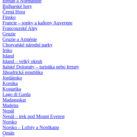
Bretaň a Normandie
Bulharské hory
Černá Hora
Finsko
Francie – sopky a kaňony Auvergne
Francouzské Alpy
Gruzie
Gruzie a Arménie
Chorvatské národní parky
Irsko
Island
Island – velký okruh
Italské Dolomity – turistika nebo ferraty
Jihoafrická republika
Jordánsko
Korsika
Kostarika
Lago di Garda
Madagaskar
Madeira
Nepál
Nepál – trek pod Mount Everest
Norsko
Norsko – Lofoty a Nordkapp
Omán