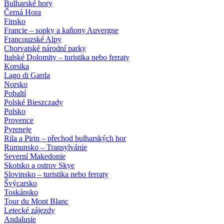
Bulharské hory
Černá Hora
Finsko
Francie – sopky a kaňony Auvergne
Francouzské Alpy
Chorvatské národní parky
Italské Dolomity – turistika nebo ferraty
Korsika
Lago di Garda
Norsko
Pobaltí
Polské Bieszczady
Polsko
Provence
Pyreneje
Rila a Pirin – přechod bulharských hor
Rumunsko – Transylvánie
Severní Makedonie
Skotsko a ostrov Skye
Slovinsko – turistika nebo ferraty
Švýcarsko
Toskánsko
Tour du Mont Blanc
Letecké zájezdy
Andalusie