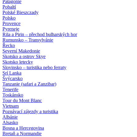
Patagonie
Pobaltí
Polské Bieszczady
Polsko
Provence
Pyreneje
Rila a Pirin – přechod bulharských hor
Rumunsko – Transylvánie
Řecko
Severní Makedonie
Skotsko a ostrov Skye
Skotsko letecky
Slovinsko – turistika nebo ferraty
Srí Lanka
Švýcarsko
Tanzanie (safari a Zanzibar)
Tenerife
Toskánsko
Tour du Mont Blanc
Vietnam
Poznávací zájezdy
a turistika
Albánie
Alsasko
Bosna a Hercegovina
Bretaň a Normandie