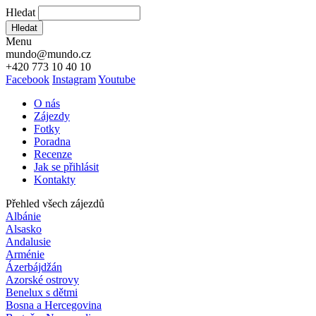
Hledat
Hledat
Menu
mundo@mundo.cz
+420 773 10 40 10
Facebook
Instagram
Youtube
O nás
Zájezdy
Fotky
Poradna
Recenze
Jak se přihlásit
Kontakty
Přehled všech zájezdů
Albánie
Alsasko
Andalusie
Arménie
Ázerbájdžán
Azorské ostrovy
Benelux s dětmi
Bosna a Hercegovina