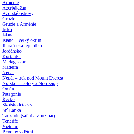
Arménie
Ázerbájdžán
Azorské ostrovy
Gruzie
Gruzie a Arménie
Irsko
Island
Island – velký okruh
Jihoafrická republika
Jordánsko
Kostarika
Madagaskar
Madeira
Nepál
Nepál – trek pod Mount Everest
Norsko – Lofoty a Nordkapp
Omán
Patagonie
Řecko
Skotsko letecky
Srí Lanka
Tanzanie (safari a Zanzibar)
Tenerife
Vietnam
Benelux s dětmi