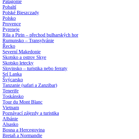
Patagonie
Pobaltí
Polské Bieszczady
Polsko
Provence
Pyreneje
Rila a Pirin – přechod bulharských hor
Rumunsko – Transylvánie
Řecko
Severní Makedonie
Skotsko a ostrov Skye
Skotsko letecky
Slovinsko – turistika nebo ferraty
Srí Lanka
Švýcarsko
Tanzanie (safari a Zanzibar)
Tenerife
Toskánsko
Tour du Mont Blanc
Vietnam
Poznávací zájezdy
a turistika
Albánie
Alsasko
Bosna a Hercegovina
Bretaň a Normandie