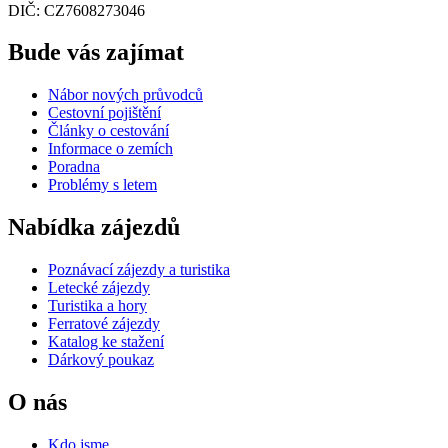
DIČ: CZ7608273046
Bude vás zajímat
Nábor nových průvodců
Cestovní pojištění
Články o cestování
Informace o zemích
Poradna
Problémy s letem
Nabídka zájezdů
Poznávací zájezdy a turistika
Letecké zájezdy
Turistika a hory
Ferratové zájezdy
Katalog ke stažení
Dárkový poukaz
O nás
Kdo jsme