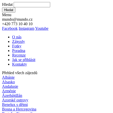
Hledat
Hledat
Menu
mundo@mundo.cz
+420 773 10 40 10
Facebook
Instagram
Youtube
O nás
Zájezdy
Fotky
Poradna
Recenze
Jak se přihlásit
Kontakty
Přehled všech zájezdů
Albánie
Alsasko
Andalusie
Arménie
Ázerbájdžán
Azorské ostrovy
Benelux s dětmi
Bosna a Hercegovina