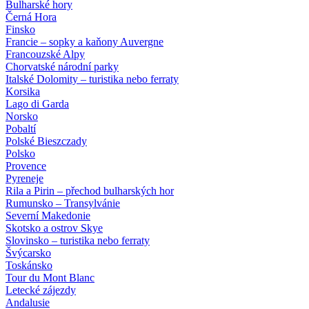
Bulharské hory
Černá Hora
Finsko
Francie – sopky a kaňony Auvergne
Francouzské Alpy
Chorvatské národní parky
Italské Dolomity – turistika nebo ferraty
Korsika
Lago di Garda
Norsko
Pobaltí
Polské Bieszczady
Polsko
Provence
Pyreneje
Rila a Pirin – přechod bulharských hor
Rumunsko – Transylvánie
Severní Makedonie
Skotsko a ostrov Skye
Slovinsko – turistika nebo ferraty
Švýcarsko
Toskánsko
Tour du Mont Blanc
Letecké zájezdy
Andalusie