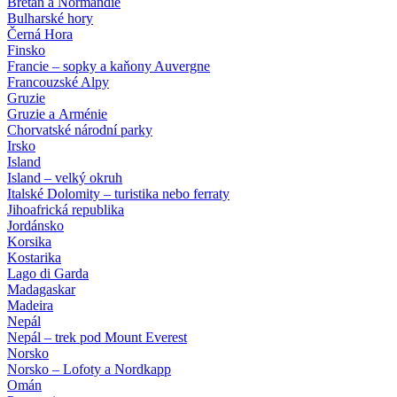
Bretaň a Normandie
Bulharské hory
Černá Hora
Finsko
Francie – sopky a kaňony Auvergne
Francouzské Alpy
Gruzie
Gruzie a Arménie
Chorvatské národní parky
Irsko
Island
Island – velký okruh
Italské Dolomity – turistika nebo ferraty
Jihoafrická republika
Jordánsko
Korsika
Kostarika
Lago di Garda
Madagaskar
Madeira
Nepál
Nepál – trek pod Mount Everest
Norsko
Norsko – Lofoty a Nordkapp
Omán