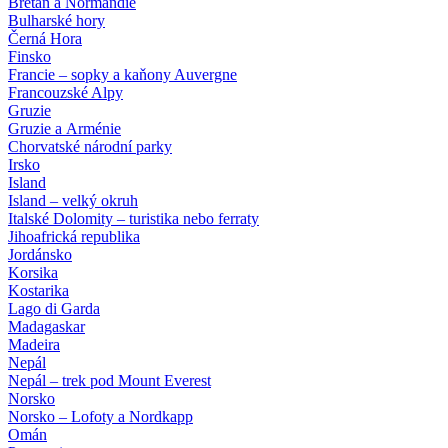
Bretaň a Normandie
Bulharské hory
Černá Hora
Finsko
Francie – sopky a kaňony Auvergne
Francouzské Alpy
Gruzie
Gruzie a Arménie
Chorvatské národní parky
Irsko
Island
Island – velký okruh
Italské Dolomity – turistika nebo ferraty
Jihoafrická republika
Jordánsko
Korsika
Kostarika
Lago di Garda
Madagaskar
Madeira
Nepál
Nepál – trek pod Mount Everest
Norsko
Norsko – Lofoty a Nordkapp
Omán