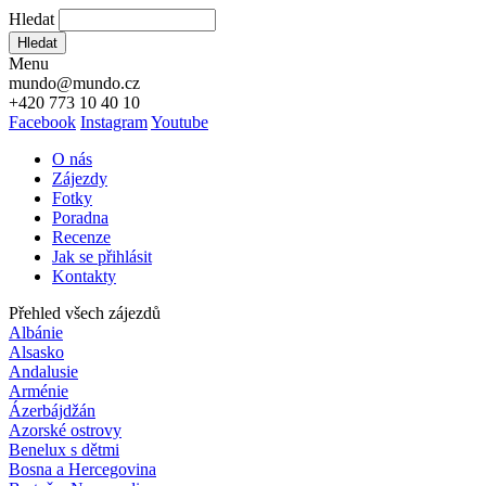
Hledat
Hledat
Menu
mundo@mundo.cz
+420 773 10 40 10
Facebook
Instagram
Youtube
O nás
Zájezdy
Fotky
Poradna
Recenze
Jak se přihlásit
Kontakty
Přehled všech zájezdů
Albánie
Alsasko
Andalusie
Arménie
Ázerbájdžán
Azorské ostrovy
Benelux s dětmi
Bosna a Hercegovina