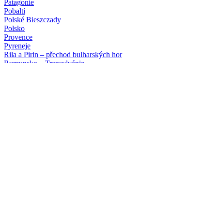
Patagonie
Pobaltí
Polské Bieszczady
Polsko
Provence
Pyreneje
Rila a Pirin – přechod bulharských hor
Rumunsko – Transylvánie
Řecko
Severní Makedonie
Skotsko a ostrov Skye
Skotsko letecky
Slovinsko – turistika nebo ferraty
Srí Lanka
Švýcarsko
Tanzanie (safari a Zanzibar)
Tenerife
Toskánsko
Tour du Mont Blanc
Vietnam
Poznávací zájezdy
a turistika
Albánie
Alsasko
Bosna a Hercegovina
Bretaň a Normandie