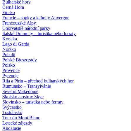
Bulharské hory
Černá Hora
Finsko
Francie – sopky a kaňony Auvergne
Francouzské Alpy
Chorvatské národní parky
Italské Dolomity – turistika nebo ferraty
Korsika
Lago di Garda
Norsko
Pobaltí
Polské Bieszczady
Polsko
Provence
Pyreneje
Rila a Pirin – přechod bulharských hor
Rumunsko – Transylvánie
Severní Makedonie
Skotsko a ostrov Skye
Slovinsko – turistika nebo ferraty
Švýcarsko
Toskánsko
Tour du Mont Blanc
Letecké zájezdy
Andalusie