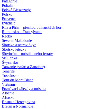
Patagonie
Pobaltí
Polské Bieszczady
Polsko
Provence
Pyreneje
Rila a Pirin – přechod bulharských hor
Rumunsko – Transylvánie
Řecko
Severní Makedonie
Skotsko a ostrov Skye
Skotsko letecky
Slovinsko – turistika nebo ferraty
Srí Lanka
Švýcarsko
Tanzanie (safari a Zanzibar)
Tenerife
Toskánsko
Tour du Mont Blanc
Vietnam
Poznávací zájezdy
a turistika
Albánie
Alsasko
Bosna a Hercegovina
Bretaň a Normandie