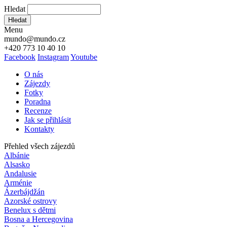
Hledat
Hledat
Menu
mundo@mundo.cz
+420 773 10 40 10
Facebook
Instagram
Youtube
O nás
Zájezdy
Fotky
Poradna
Recenze
Jak se přihlásit
Kontakty
Přehled všech zájezdů
Albánie
Alsasko
Andalusie
Arménie
Ázerbájdžán
Azorské ostrovy
Benelux s dětmi
Bosna a Hercegovina