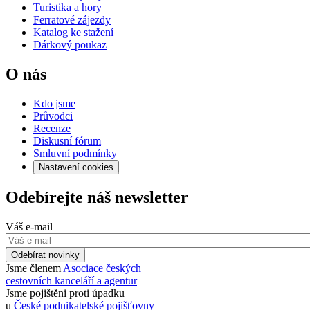
Turistika a hory
Ferratové zájezdy
Katalog ke stažení
Dárkový poukaz
O nás
Kdo jsme
Průvodci
Recenze
Diskusní fórum
Smluvní podmínky
Nastavení cookies
Odebírejte náš newsletter
Váš e-mail
Odebírat novinky
Jsme členem
Asociace českých
cestovních kanceláří a agentur
Jsme pojištěni proti úpadku
u
České podnikatelské pojišťovny