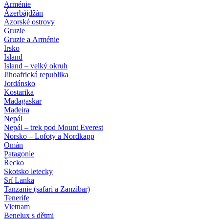
Arménie
Ázerbájdžán
Azorské ostrovy
Gruzie
Gruzie a Arménie
Irsko
Island
Island – velký okruh
Jihoafrická republika
Jordánsko
Kostarika
Madagaskar
Madeira
Nepál
Nepál – trek pod Mount Everest
Norsko – Lofoty a Nordkapp
Omán
Patagonie
Řecko
Skotsko letecky
Srí Lanka
Tanzanie (safari a Zanzibar)
Tenerife
Vietnam
Benelux s dětmi