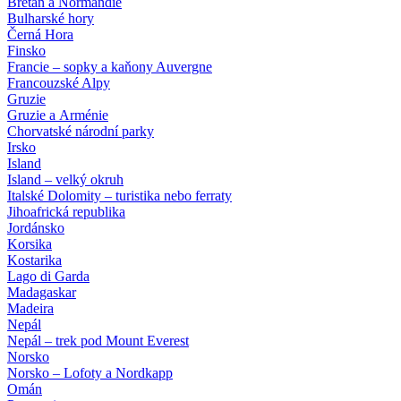
Bretaň a Normandie
Bulharské hory
Černá Hora
Finsko
Francie – sopky a kaňony Auvergne
Francouzské Alpy
Gruzie
Gruzie a Arménie
Chorvatské národní parky
Irsko
Island
Island – velký okruh
Italské Dolomity – turistika nebo ferraty
Jihoafrická republika
Jordánsko
Korsika
Kostarika
Lago di Garda
Madagaskar
Madeira
Nepál
Nepál – trek pod Mount Everest
Norsko
Norsko – Lofoty a Nordkapp
Omán