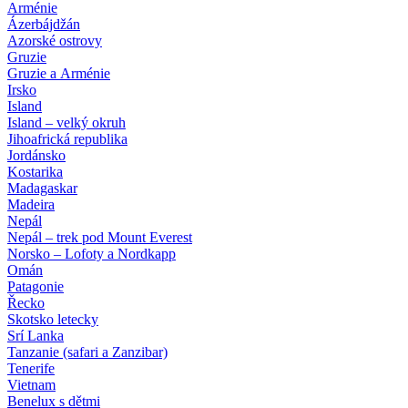
Arménie
Ázerbájdžán
Azorské ostrovy
Gruzie
Gruzie a Arménie
Irsko
Island
Island – velký okruh
Jihoafrická republika
Jordánsko
Kostarika
Madagaskar
Madeira
Nepál
Nepál – trek pod Mount Everest
Norsko – Lofoty a Nordkapp
Omán
Patagonie
Řecko
Skotsko letecky
Srí Lanka
Tanzanie (safari a Zanzibar)
Tenerife
Vietnam
Benelux s dětmi