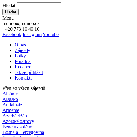
Hledat
Hledat
Menu
mundo@mundo.cz
+420 773 10 40 10
Facebook
Instagram
Youtube
O nás
Zájezdy
Fotky
Poradna
Recenze
Jak se přihlásit
Kontakty
Přehled všech zájezdů
Albánie
Alsasko
Andalusie
Arménie
Ázerbájdžán
Azorské ostrovy
Benelux s dětmi
Bosna a Hercegovina