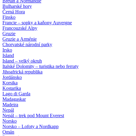
Bretaň a Normandie
Bulharské hory
Černá Hora
Finsko
Francie – sopky a kaňony Auvergne
Francouzské Alpy
Gruzie
Gruzie a Arménie
Chorvatské národní parky
Irsko
Island
Island – velký okruh
Italské Dolomity – turistika nebo ferraty
Jihoafrická republika
Jordánsko
Korsika
Kostarika
Lago di Garda
Madagaskar
Madeira
Nepál
Nepál – trek pod Mount Everest
Norsko
Norsko – Lofoty a Nordkapp
Omán