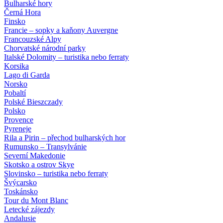
Bulharské hory
Černá Hora
Finsko
Francie – sopky a kaňony Auvergne
Francouzské Alpy
Chorvatské národní parky
Italské Dolomity – turistika nebo ferraty
Korsika
Lago di Garda
Norsko
Pobaltí
Polské Bieszczady
Polsko
Provence
Pyreneje
Rila a Pirin – přechod bulharských hor
Rumunsko – Transylvánie
Severní Makedonie
Skotsko a ostrov Skye
Slovinsko – turistika nebo ferraty
Švýcarsko
Toskánsko
Tour du Mont Blanc
Letecké zájezdy
Andalusie