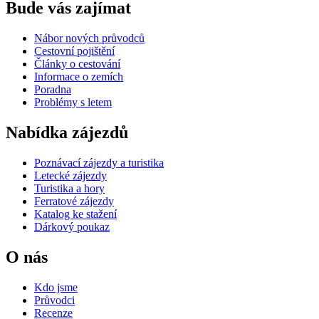
Bude vás zajímat
Nábor nových průvodců
Cestovní pojištění
Články o cestování
Informace o zemích
Poradna
Problémy s letem
Nabídka zájezdů
Poznávací zájezdy a turistika
Letecké zájezdy
Turistika a hory
Ferratové zájezdy
Katalog ke stažení
Dárkový poukaz
O nás
Kdo jsme
Průvodci
Recenze