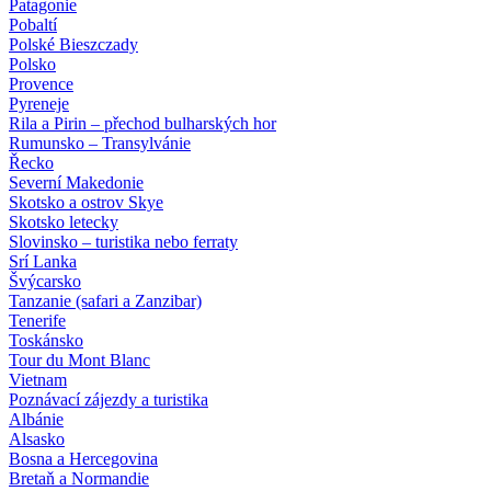
Patagonie
Pobaltí
Polské Bieszczady
Polsko
Provence
Pyreneje
Rila a Pirin – přechod bulharských hor
Rumunsko – Transylvánie
Řecko
Severní Makedonie
Skotsko a ostrov Skye
Skotsko letecky
Slovinsko – turistika nebo ferraty
Srí Lanka
Švýcarsko
Tanzanie (safari a Zanzibar)
Tenerife
Toskánsko
Tour du Mont Blanc
Vietnam
Poznávací zájezdy
a turistika
Albánie
Alsasko
Bosna a Hercegovina
Bretaň a Normandie