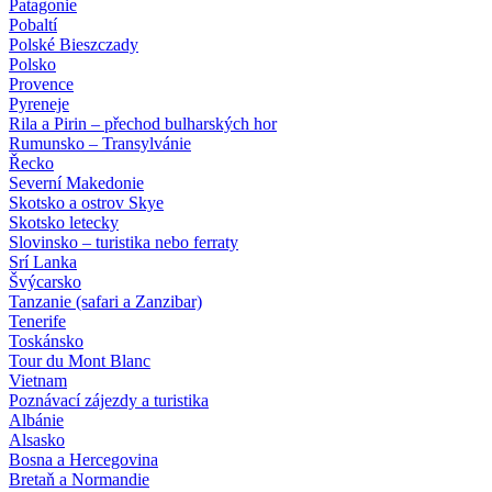
Patagonie
Pobaltí
Polské Bieszczady
Polsko
Provence
Pyreneje
Rila a Pirin – přechod bulharských hor
Rumunsko – Transylvánie
Řecko
Severní Makedonie
Skotsko a ostrov Skye
Skotsko letecky
Slovinsko – turistika nebo ferraty
Srí Lanka
Švýcarsko
Tanzanie (safari a Zanzibar)
Tenerife
Toskánsko
Tour du Mont Blanc
Vietnam
Poznávací zájezdy
a turistika
Albánie
Alsasko
Bosna a Hercegovina
Bretaň a Normandie