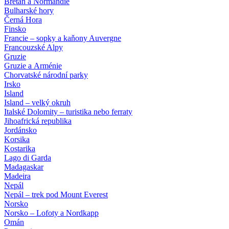
Bretaň a Normandie
Bulharské hory
Černá Hora
Finsko
Francie – sopky a kaňony Auvergne
Francouzské Alpy
Gruzie
Gruzie a Arménie
Chorvatské národní parky
Irsko
Island
Island – velký okruh
Italské Dolomity – turistika nebo ferraty
Jihoafrická republika
Jordánsko
Korsika
Kostarika
Lago di Garda
Madagaskar
Madeira
Nepál
Nepál – trek pod Mount Everest
Norsko
Norsko – Lofoty a Nordkapp
Omán