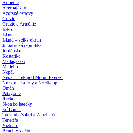
Arménie
Ázerbájdžán
Azorské ostrovy
Gruzie
Gruzie a Arménie
Irsko
Island
Island – velký okruh
Jihoafrická republika
Jordánsko
Kostarika
Madagaskar
Madeira
Nepál
Nepál – trek pod Mount Everest
Norsko – Lofoty a Nordkapp
Omán
Patagonie
Řecko
Skotsko letecky
Srí Lanka
Tanzanie (safari a Zanzibar)
Tenerife
Vietnam
Benelux s dětmi