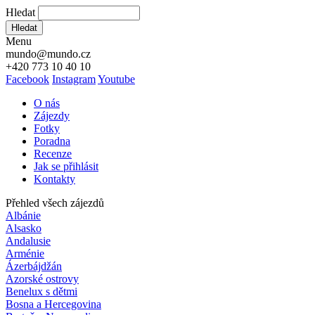
Hledat
Hledat
Menu
mundo@mundo.cz
+420 773 10 40 10
Facebook
Instagram
Youtube
O nás
Zájezdy
Fotky
Poradna
Recenze
Jak se přihlásit
Kontakty
Přehled všech zájezdů
Albánie
Alsasko
Andalusie
Arménie
Ázerbájdžán
Azorské ostrovy
Benelux s dětmi
Bosna a Hercegovina