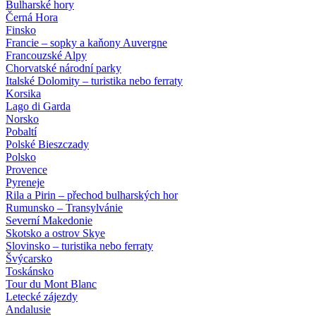
Bulharské hory
Černá Hora
Finsko
Francie – sopky a kaňony Auvergne
Francouzské Alpy
Chorvatské národní parky
Italské Dolomity – turistika nebo ferraty
Korsika
Lago di Garda
Norsko
Pobaltí
Polské Bieszczady
Polsko
Provence
Pyreneje
Rila a Pirin – přechod bulharských hor
Rumunsko – Transylvánie
Severní Makedonie
Skotsko a ostrov Skye
Slovinsko – turistika nebo ferraty
Švýcarsko
Toskánsko
Tour du Mont Blanc
Letecké zájezdy
Andalusie