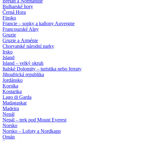
Bretaň a Normandie
Bulharské hory
Černá Hora
Finsko
Francie – sopky a kaňony Auvergne
Francouzské Alpy
Gruzie
Gruzie a Arménie
Chorvatské národní parky
Irsko
Island
Island – velký okruh
Italské Dolomity – turistika nebo ferraty
Jihoafrická republika
Jordánsko
Korsika
Kostarika
Lago di Garda
Madagaskar
Madeira
Nepál
Nepál – trek pod Mount Everest
Norsko
Norsko – Lofoty a Nordkapp
Omán