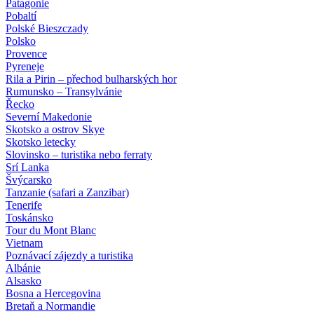
Patagonie
Pobaltí
Polské Bieszczady
Polsko
Provence
Pyreneje
Rila a Pirin – přechod bulharských hor
Rumunsko – Transylvánie
Řecko
Severní Makedonie
Skotsko a ostrov Skye
Skotsko letecky
Slovinsko – turistika nebo ferraty
Srí Lanka
Švýcarsko
Tanzanie (safari a Zanzibar)
Tenerife
Toskánsko
Tour du Mont Blanc
Vietnam
Poznávací zájezdy
a turistika
Albánie
Alsasko
Bosna a Hercegovina
Bretaň a Normandie