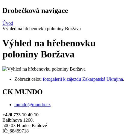
Drobečková navigace
Úvod
Výhled na hřebenovku poloniny Boržava
Výhled na hřebenovku
poloniny Boržava
Zobrazit celou
fotogalerii k zájezdu Zakarpatská Ukrajina
.
CK MUNDO
mundo@mundo.cz
+420 773 10 40 10
Balbínova 1260,
500 03 Hradec Králové
IČ: 68459718