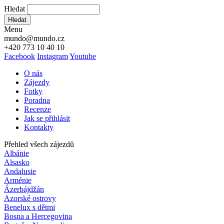
Hledat
Hledat
Menu
mundo@mundo.cz
+420 773 10 40 10
Facebook
Instagram
Youtube
O nás
Zájezdy
Fotky
Poradna
Recenze
Jak se přihlásit
Kontakty
Přehled všech zájezdů
Albánie
Alsasko
Andalusie
Arménie
Ázerbájdžán
Azorské ostrovy
Benelux s dětmi
Bosna a Hercegovina