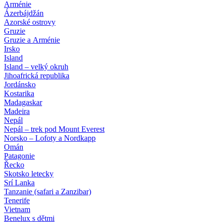
Arménie
Ázerbájdžán
Azorské ostrovy
Gruzie
Gruzie a Arménie
Irsko
Island
Island – velký okruh
Jihoafrická republika
Jordánsko
Kostarika
Madagaskar
Madeira
Nepál
Nepál – trek pod Mount Everest
Norsko – Lofoty a Nordkapp
Omán
Patagonie
Řecko
Skotsko letecky
Srí Lanka
Tanzanie (safari a Zanzibar)
Tenerife
Vietnam
Benelux s dětmi