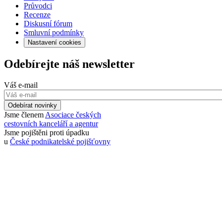
Průvodci
Recenze
Diskusní fórum
Smluvní podmínky
Nastavení cookies
Odebírejte náš newsletter
Váš e-mail
Odebírat novinky
Jsme členem
Asociace českých
cestovních kanceláří a agentur
Jsme pojištěni proti úpadku
u
České podnikatelské pojišťovny