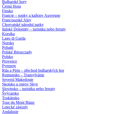
Bulharské hory
Černá Hora
Finsko
Francie – sopky a kaňony Auvergne
Francouzské Alpy
Chorvatské národní parky
Italské Dolomity – turistika nebo ferraty
Korsika
Lago di Garda
Norsko
Pobaltí
Polské Bieszczady
Polsko
Provence
Pyreneje
Rila a Pirin – přechod bulharských hor
Rumunsko – Transylvánie
Severní Makedonie
Skotsko a ostrov Skye
Slovinsko – turistika nebo ferraty
Švýcarsko
Toskánsko
Tour du Mont Blanc
Letecké zájezdy
Andalusie