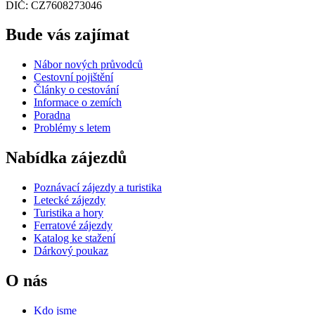
DIČ: CZ7608273046
Bude vás zajímat
Nábor nových průvodců
Cestovní pojištění
Články o cestování
Informace o zemích
Poradna
Problémy s letem
Nabídka zájezdů
Poznávací zájezdy a turistika
Letecké zájezdy
Turistika a hory
Ferratové zájezdy
Katalog ke stažení
Dárkový poukaz
O nás
Kdo jsme