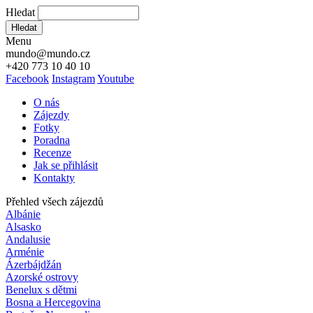
Hledat
Hledat
Menu
mundo@mundo.cz
+420 773 10 40 10
Facebook
Instagram
Youtube
O nás
Zájezdy
Fotky
Poradna
Recenze
Jak se přihlásit
Kontakty
Přehled všech zájezdů
Albánie
Alsasko
Andalusie
Arménie
Ázerbájdžán
Azorské ostrovy
Benelux s dětmi
Bosna a Hercegovina