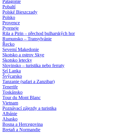
Patagonie
Pobaltí
Polské Bieszczady
Polsko
Provence
Pyreneje
Rila a Pirin – přechod bulharských hor
Rumunsko – Transylvánie
Řecko
Severní Makedonie
Skotsko a ostrov Skye
Skotsko letecky
Slovinsko – turistika nebo ferraty
Srí Lanka
Švýcarsko
Tanzanie (safari a Zanzibar)
Tenerife
Toskánsko
Tour du Mont Blanc
Vietnam
Poznávací zájezdy
a turistika
Albánie
Alsasko
Bosna a Hercegovina
Bretaň a Normandie