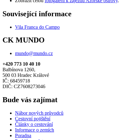
Zobrazit celou
fotogalerii k zájezdu Azorské ostrovy
.
Související informace
Vila Franca do Campo
CK MUNDO
mundo@mundo.cz
+420 773 10 40 10
Balbínova 1260,
500 03 Hradec Králové
IČ: 68459718
DIČ: CZ7608273046
Bude vás zajímat
Nábor nových průvodců
Cestovní pojištění
Články o cestování
Informace o zemích
Poradna