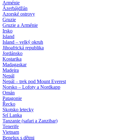
Arménie
Ázerbájdžán
Azorské ostrovy
Gruzie
Gruzie a Arménie
Irsko
Island
Island – velký okruh
Jihoafrická republika
Jordánsko
Kostarika
Madagaskar
Madeira
Nepál
Nepál – trek pod Mount Everest
Norsko – Lofoty a Nordkapp
Omán
Patagonie
Řecko
Skotsko letecky
Srí Lanka
Tanzanie (safari a Zanzibar)
Tenerife
Vietnam
Benelux s dětmi