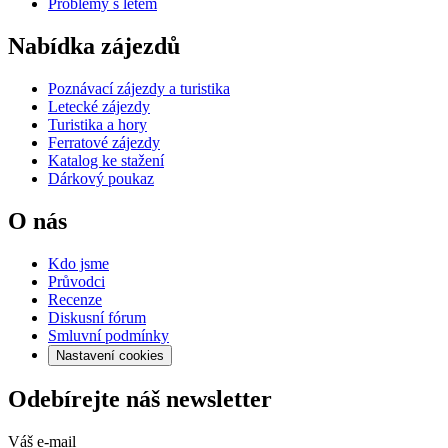
Problémy s letem
Nabídka zájezdů
Poznávací zájezdy a turistika
Letecké zájezdy
Turistika a hory
Ferratové zájezdy
Katalog ke stažení
Dárkový poukaz
O nás
Kdo jsme
Průvodci
Recenze
Diskusní fórum
Smluvní podmínky
Nastavení cookies
Odebírejte náš newsletter
Váš e-mail