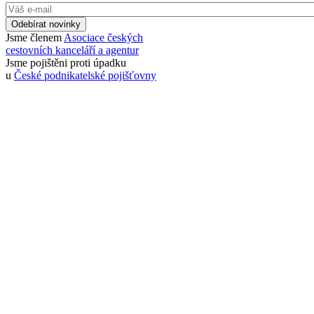
Odebírat novinky
Jsme členem
Asociace českých
cestovních kanceláří a agentur
Jsme pojištěni proti úpadku
u
České podnikatelské pojišťovny