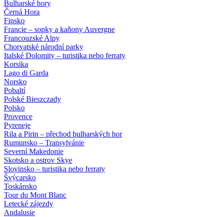
Bulharské hory
Černá Hora
Finsko
Francie – sopky a kaňony Auvergne
Francouzské Alpy
Chorvatské národní parky
Italské Dolomity – turistika nebo ferraty
Korsika
Lago di Garda
Norsko
Pobaltí
Polské Bieszczady
Polsko
Provence
Pyreneje
Rila a Pirin – přechod bulharských hor
Rumunsko – Transylvánie
Severní Makedonie
Skotsko a ostrov Skye
Slovinsko – turistika nebo ferraty
Švýcarsko
Toskánsko
Tour du Mont Blanc
Letecké zájezdy
Andalusie