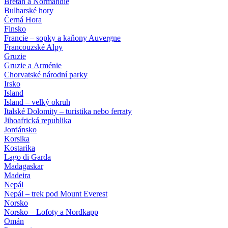
Bretaň a Normandie
Bulharské hory
Černá Hora
Finsko
Francie – sopky a kaňony Auvergne
Francouzské Alpy
Gruzie
Gruzie a Arménie
Chorvatské národní parky
Irsko
Island
Island – velký okruh
Italské Dolomity – turistika nebo ferraty
Jihoafrická republika
Jordánsko
Korsika
Kostarika
Lago di Garda
Madagaskar
Madeira
Nepál
Nepál – trek pod Mount Everest
Norsko
Norsko – Lofoty a Nordkapp
Omán