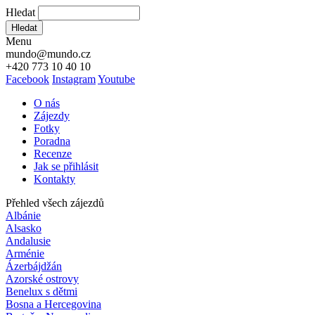
Hledat
Hledat
Menu
mundo@mundo.cz
+420 773 10 40 10
Facebook
Instagram
Youtube
O nás
Zájezdy
Fotky
Poradna
Recenze
Jak se přihlásit
Kontakty
Přehled všech zájezdů
Albánie
Alsasko
Andalusie
Arménie
Ázerbájdžán
Azorské ostrovy
Benelux s dětmi
Bosna a Hercegovina