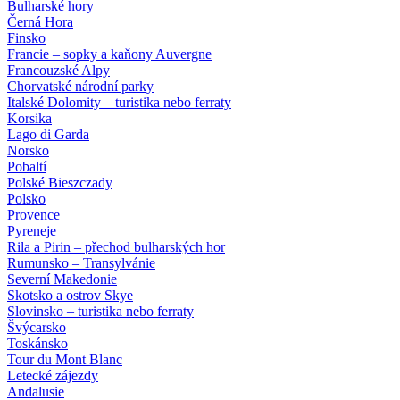
Bulharské hory
Černá Hora
Finsko
Francie – sopky a kaňony Auvergne
Francouzské Alpy
Chorvatské národní parky
Italské Dolomity – turistika nebo ferraty
Korsika
Lago di Garda
Norsko
Pobaltí
Polské Bieszczady
Polsko
Provence
Pyreneje
Rila a Pirin – přechod bulharských hor
Rumunsko – Transylvánie
Severní Makedonie
Skotsko a ostrov Skye
Slovinsko – turistika nebo ferraty
Švýcarsko
Toskánsko
Tour du Mont Blanc
Letecké zájezdy
Andalusie