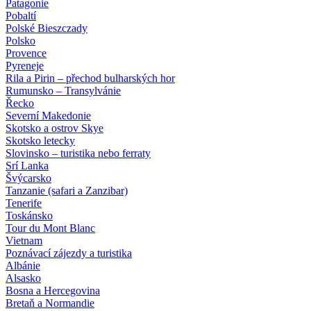
Patagonie
Pobaltí
Polské Bieszczady
Polsko
Provence
Pyreneje
Rila a Pirin – přechod bulharských hor
Rumunsko – Transylvánie
Řecko
Severní Makedonie
Skotsko a ostrov Skye
Skotsko letecky
Slovinsko – turistika nebo ferraty
Srí Lanka
Švýcarsko
Tanzanie (safari a Zanzibar)
Tenerife
Toskánsko
Tour du Mont Blanc
Vietnam
Poznávací zájezdy
a turistika
Albánie
Alsasko
Bosna a Hercegovina
Bretaň a Normandie