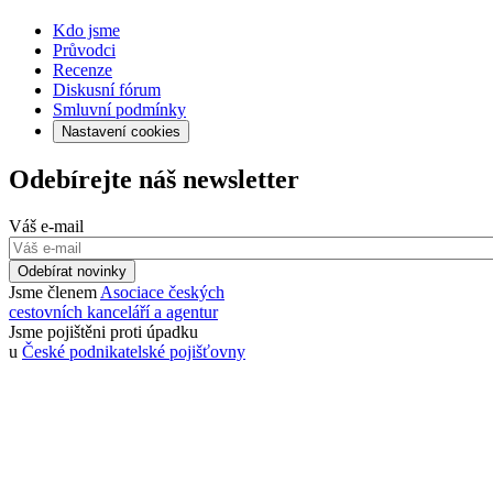
Kdo jsme
Průvodci
Recenze
Diskusní fórum
Smluvní podmínky
Nastavení cookies
Odebírejte náš newsletter
Váš e-mail
Odebírat novinky
Jsme členem
Asociace českých
cestovních kanceláří a agentur
Jsme pojištěni proti úpadku
u
České podnikatelské pojišťovny