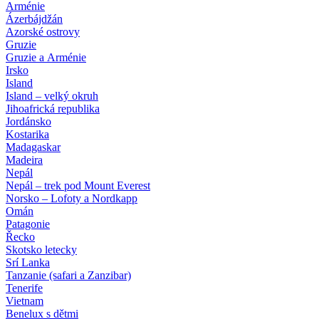
Arménie
Ázerbájdžán
Azorské ostrovy
Gruzie
Gruzie a Arménie
Irsko
Island
Island – velký okruh
Jihoafrická republika
Jordánsko
Kostarika
Madagaskar
Madeira
Nepál
Nepál – trek pod Mount Everest
Norsko – Lofoty a Nordkapp
Omán
Patagonie
Řecko
Skotsko letecky
Srí Lanka
Tanzanie (safari a Zanzibar)
Tenerife
Vietnam
Benelux s dětmi