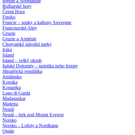
Bretaň a Normandie
Bulharské hory
Černá Hora
Finsko
Francie – sopky a kaňony Auvergne
Francouzské Alpy
Gruzie
Gruzie a Arménie
Chorvatské národní parky
Irsko
Island
Island – velký okruh
Italské Dolomity – turistika nebo ferraty
Jihoafrická republika
Jordánsko
Korsika
Kostarika
Lago di Garda
Madagaskar
Madeira
Nepál
Nepál – trek pod Mount Everest
Norsko
Norsko – Lofoty a Nordkapp
Omán