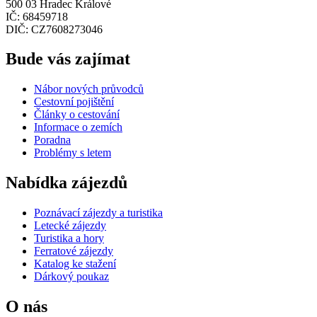
500 03 Hradec Králové
IČ: 68459718
DIČ: CZ7608273046
Bude vás zajímat
Nábor nových průvodců
Cestovní pojištění
Články o cestování
Informace o zemích
Poradna
Problémy s letem
Nabídka zájezdů
Poznávací zájezdy a turistika
Letecké zájezdy
Turistika a hory
Ferratové zájezdy
Katalog ke stažení
Dárkový poukaz
O nás