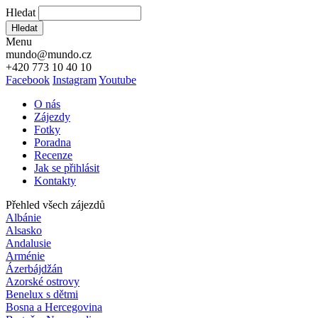
Hledat
Hledat
Menu
mundo@mundo.cz
+420 773 10 40 10
Facebook
Instagram
Youtube
O nás
Zájezdy
Fotky
Poradna
Recenze
Jak se přihlásit
Kontakty
Přehled všech zájezdů
Albánie
Alsasko
Andalusie
Arménie
Ázerbájdžán
Azorské ostrovy
Benelux s dětmi
Bosna a Hercegovina