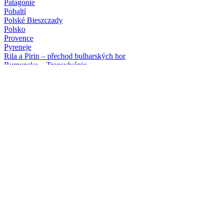
Patagonie
Pobaltí
Polské Bieszczady
Polsko
Provence
Pyreneje
Rila a Pirin – přechod bulharských hor
Rumunsko – Transylvánie
Řecko
Severní Makedonie
Skotsko a ostrov Skye
Skotsko letecky
Slovinsko – turistika nebo ferraty
Srí Lanka
Švýcarsko
Tanzanie (safari a Zanzibar)
Tenerife
Toskánsko
Tour du Mont Blanc
Vietnam
Poznávací zájezdy
a turistika
Albánie
Alsasko
Bosna a Hercegovina
Bretaň a Normandie