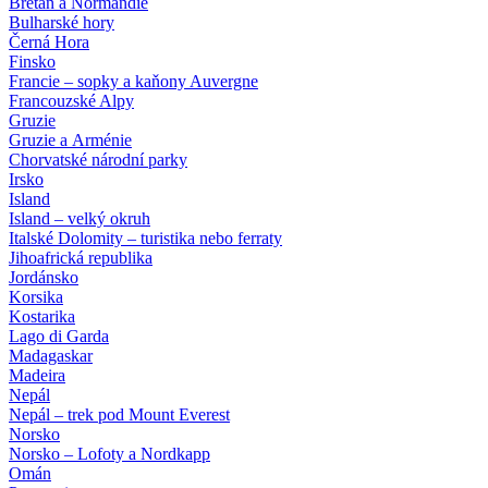
Bretaň a Normandie
Bulharské hory
Černá Hora
Finsko
Francie – sopky a kaňony Auvergne
Francouzské Alpy
Gruzie
Gruzie a Arménie
Chorvatské národní parky
Irsko
Island
Island – velký okruh
Italské Dolomity – turistika nebo ferraty
Jihoafrická republika
Jordánsko
Korsika
Kostarika
Lago di Garda
Madagaskar
Madeira
Nepál
Nepál – trek pod Mount Everest
Norsko
Norsko – Lofoty a Nordkapp
Omán