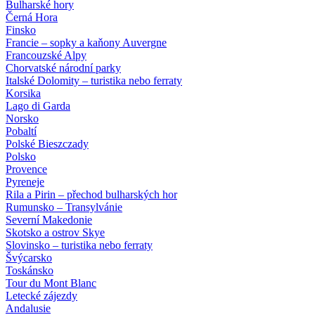
Bulharské hory
Černá Hora
Finsko
Francie – sopky a kaňony Auvergne
Francouzské Alpy
Chorvatské národní parky
Italské Dolomity – turistika nebo ferraty
Korsika
Lago di Garda
Norsko
Pobaltí
Polské Bieszczady
Polsko
Provence
Pyreneje
Rila a Pirin – přechod bulharských hor
Rumunsko – Transylvánie
Severní Makedonie
Skotsko a ostrov Skye
Slovinsko – turistika nebo ferraty
Švýcarsko
Toskánsko
Tour du Mont Blanc
Letecké zájezdy
Andalusie