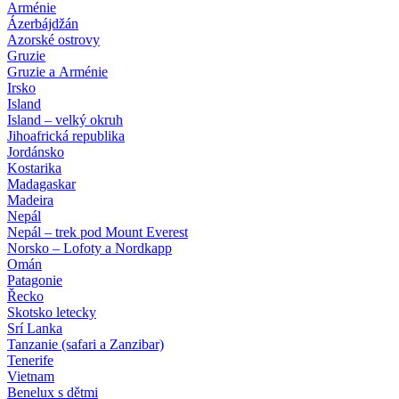
Arménie
Ázerbájdžán
Azorské ostrovy
Gruzie
Gruzie a Arménie
Irsko
Island
Island – velký okruh
Jihoafrická republika
Jordánsko
Kostarika
Madagaskar
Madeira
Nepál
Nepál – trek pod Mount Everest
Norsko – Lofoty a Nordkapp
Omán
Patagonie
Řecko
Skotsko letecky
Srí Lanka
Tanzanie (safari a Zanzibar)
Tenerife
Vietnam
Benelux s dětmi