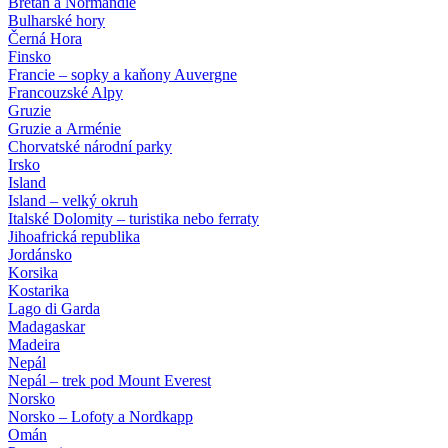
Bretaň a Normandie
Bulharské hory
Černá Hora
Finsko
Francie – sopky a kaňony Auvergne
Francouzské Alpy
Gruzie
Gruzie a Arménie
Chorvatské národní parky
Irsko
Island
Island – velký okruh
Italské Dolomity – turistika nebo ferraty
Jihoafrická republika
Jordánsko
Korsika
Kostarika
Lago di Garda
Madagaskar
Madeira
Nepál
Nepál – trek pod Mount Everest
Norsko
Norsko – Lofoty a Nordkapp
Omán