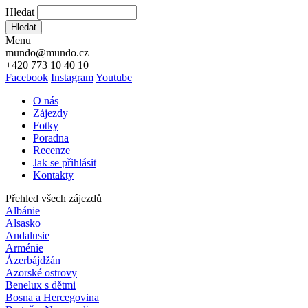
Hledat
Hledat
Menu
mundo@mundo.cz
+420 773 10 40 10
Facebook
Instagram
Youtube
O nás
Zájezdy
Fotky
Poradna
Recenze
Jak se přihlásit
Kontakty
Přehled všech zájezdů
Albánie
Alsasko
Andalusie
Arménie
Ázerbájdžán
Azorské ostrovy
Benelux s dětmi
Bosna a Hercegovina