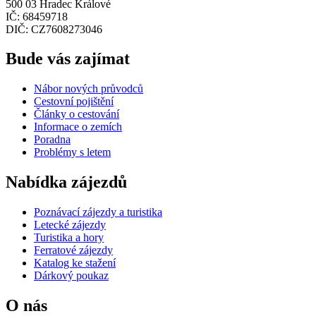
500 03 Hradec Králové
IČ: 68459718
DIČ: CZ7608273046
Bude vás zajímat
Nábor nových průvodců
Cestovní pojištění
Články o cestování
Informace o zemích
Poradna
Problémy s letem
Nabídka zájezdů
Poznávací zájezdy a turistika
Letecké zájezdy
Turistika a hory
Ferratové zájezdy
Katalog ke stažení
Dárkový poukaz
O nás