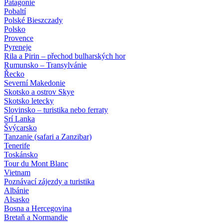
Patagonie
Pobaltí
Polské Bieszczady
Polsko
Provence
Pyreneje
Rila a Pirin – přechod bulharských hor
Rumunsko – Transylvánie
Řecko
Severní Makedonie
Skotsko a ostrov Skye
Skotsko letecky
Slovinsko – turistika nebo ferraty
Srí Lanka
Švýcarsko
Tanzanie (safari a Zanzibar)
Tenerife
Toskánsko
Tour du Mont Blanc
Vietnam
Poznávací zájezdy
a turistika
Albánie
Alsasko
Bosna a Hercegovina
Bretaň a Normandie