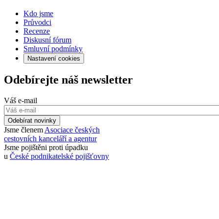
Kdo jsme
Průvodci
Recenze
Diskusní fórum
Smluvní podmínky
Nastavení cookies
Odebírejte náš newsletter
Váš e-mail
Odebírat novinky
Jsme členem
Asociace českých
cestovních kanceláří a agentur
Jsme pojištěni proti úpadku
u
České podnikatelské pojišťovny