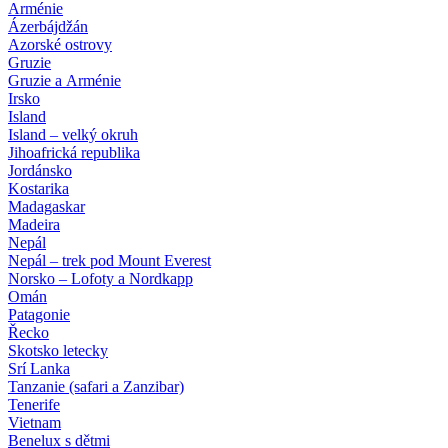
Arménie
Ázerbájdžán
Azorské ostrovy
Gruzie
Gruzie a Arménie
Irsko
Island
Island – velký okruh
Jihoafrická republika
Jordánsko
Kostarika
Madagaskar
Madeira
Nepál
Nepál – trek pod Mount Everest
Norsko – Lofoty a Nordkapp
Omán
Patagonie
Řecko
Skotsko letecky
Srí Lanka
Tanzanie (safari a Zanzibar)
Tenerife
Vietnam
Benelux s dětmi