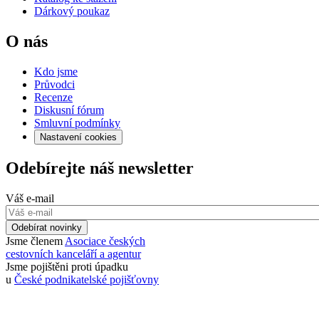
Dárkový poukaz
O nás
Kdo jsme
Průvodci
Recenze
Diskusní fórum
Smluvní podmínky
Nastavení cookies
Odebírejte náš newsletter
Váš e-mail
Odebírat novinky
Jsme členem
Asociace českých
cestovních kanceláří a agentur
Jsme pojištěni proti úpadku
u
České podnikatelské pojišťovny