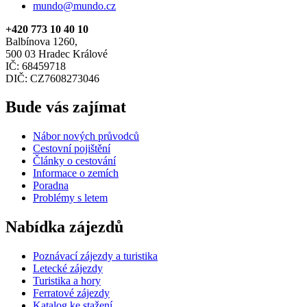
mundo@mundo.cz
+420 773 10 40 10
Balbínova 1260,
500 03 Hradec Králové
IČ: 68459718
DIČ: CZ7608273046
Bude vás zajímat
Nábor nových průvodců
Cestovní pojištění
Články o cestování
Informace o zemích
Poradna
Problémy s letem
Nabídka zájezdů
Poznávací zájezdy a turistika
Letecké zájezdy
Turistika a hory
Ferratové zájezdy
Katalog ke stažení