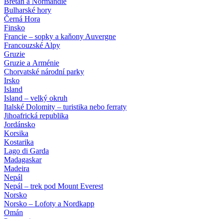
Bretaň a Normandie
Bulharské hory
Černá Hora
Finsko
Francie – sopky a kaňony Auvergne
Francouzské Alpy
Gruzie
Gruzie a Arménie
Chorvatské národní parky
Irsko
Island
Island – velký okruh
Italské Dolomity – turistika nebo ferraty
Jihoafrická republika
Jordánsko
Korsika
Kostarika
Lago di Garda
Madagaskar
Madeira
Nepál
Nepál – trek pod Mount Everest
Norsko
Norsko – Lofoty a Nordkapp
Omán