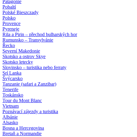
Patagonie
Pobaltí
Polské Bieszczady
Polsko
Provence
Pyreneje
Rila a Pirin – přechod bulharských hor
Rumunsko – Transylvánie
Řecko
Severní Makedonie
Skotsko a ostrov Skye
Skotsko letecky
Slovinsko – turistika nebo ferraty
Srí Lanka
Švýcarsko
Tanzanie (safari a Zanzibar)
Tenerife
Toskánsko
Tour du Mont Blanc
Vietnam
Poznávací zájezdy
a turistika
Albánie
Alsasko
Bosna a Hercegovina
Bretaň a Normandie