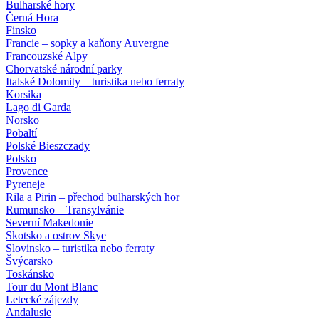
Bulharské hory
Černá Hora
Finsko
Francie – sopky a kaňony Auvergne
Francouzské Alpy
Chorvatské národní parky
Italské Dolomity – turistika nebo ferraty
Korsika
Lago di Garda
Norsko
Pobaltí
Polské Bieszczady
Polsko
Provence
Pyreneje
Rila a Pirin – přechod bulharských hor
Rumunsko – Transylvánie
Severní Makedonie
Skotsko a ostrov Skye
Slovinsko – turistika nebo ferraty
Švýcarsko
Toskánsko
Tour du Mont Blanc
Letecké zájezdy
Andalusie