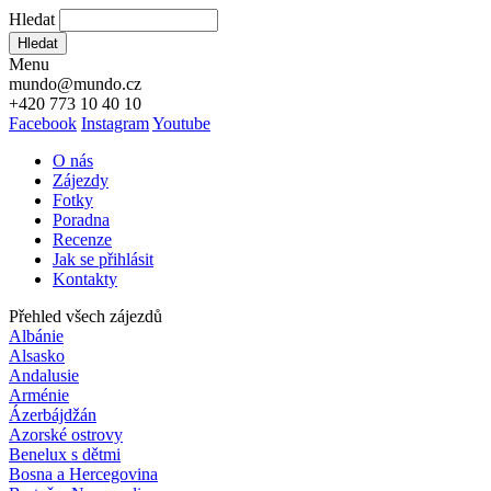
Hledat
Hledat
Menu
mundo@mundo.cz
+420 773 10 40 10
Facebook
Instagram
Youtube
O nás
Zájezdy
Fotky
Poradna
Recenze
Jak se přihlásit
Kontakty
Přehled všech zájezdů
Albánie
Alsasko
Andalusie
Arménie
Ázerbájdžán
Azorské ostrovy
Benelux s dětmi
Bosna a Hercegovina