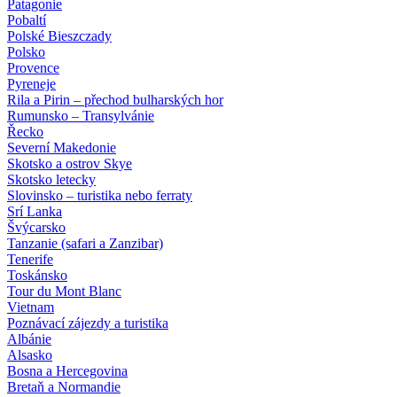
Patagonie
Pobaltí
Polské Bieszczady
Polsko
Provence
Pyreneje
Rila a Pirin – přechod bulharských hor
Rumunsko – Transylvánie
Řecko
Severní Makedonie
Skotsko a ostrov Skye
Skotsko letecky
Slovinsko – turistika nebo ferraty
Srí Lanka
Švýcarsko
Tanzanie (safari a Zanzibar)
Tenerife
Toskánsko
Tour du Mont Blanc
Vietnam
Poznávací zájezdy
a turistika
Albánie
Alsasko
Bosna a Hercegovina
Bretaň a Normandie