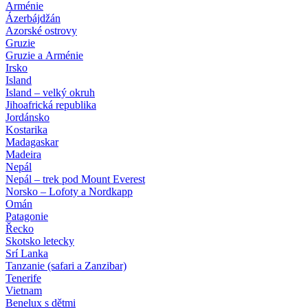
Arménie
Ázerbájdžán
Azorské ostrovy
Gruzie
Gruzie a Arménie
Irsko
Island
Island – velký okruh
Jihoafrická republika
Jordánsko
Kostarika
Madagaskar
Madeira
Nepál
Nepál – trek pod Mount Everest
Norsko – Lofoty a Nordkapp
Omán
Patagonie
Řecko
Skotsko letecky
Srí Lanka
Tanzanie (safari a Zanzibar)
Tenerife
Vietnam
Benelux s dětmi