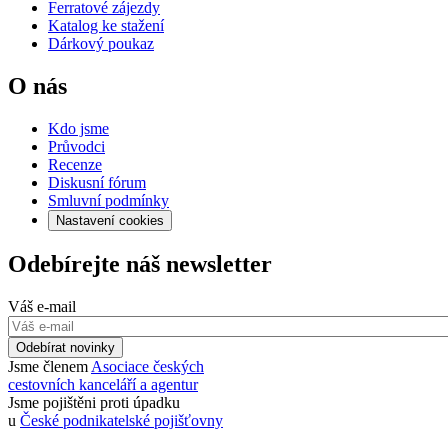
Ferratové zájezdy
Katalog ke stažení
Dárkový poukaz
O nás
Kdo jsme
Průvodci
Recenze
Diskusní fórum
Smluvní podmínky
Nastavení cookies
Odebírejte náš newsletter
Váš e-mail
Odebírat novinky
Jsme členem
Asociace českých
cestovních kanceláří a agentur
Jsme pojištěni proti úpadku
u
České podnikatelské pojišťovny