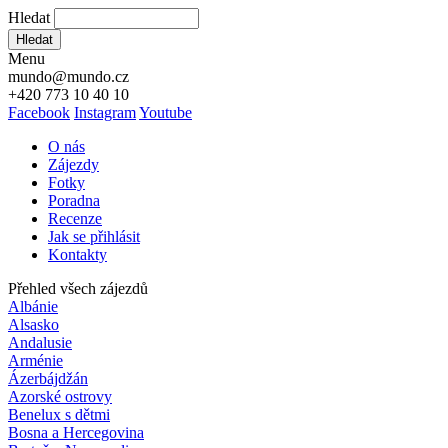
Hledat
Hledat
Menu
mundo@mundo.cz
+420 773 10 40 10
Facebook
Instagram
Youtube
O nás
Zájezdy
Fotky
Poradna
Recenze
Jak se přihlásit
Kontakty
Přehled všech zájezdů
Albánie
Alsasko
Andalusie
Arménie
Ázerbájdžán
Azorské ostrovy
Benelux s dětmi
Bosna a Hercegovina