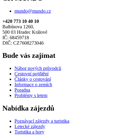
mundo@mundo.cz
+420 773 10 40 10
Balbínova 1260,
500 03 Hradec Králové
IČ: 68459718
DIČ: CZ7608273046
Bude vás zajímat
Nábor nových průvodců
Cestovní pojištění
Články o cestování
Informace o zemích
Poradna
Problémy s letem
Nabídka zájezdů
Poznávací zájezdy a turistika
Letecké zájezdy
Turistika a hory