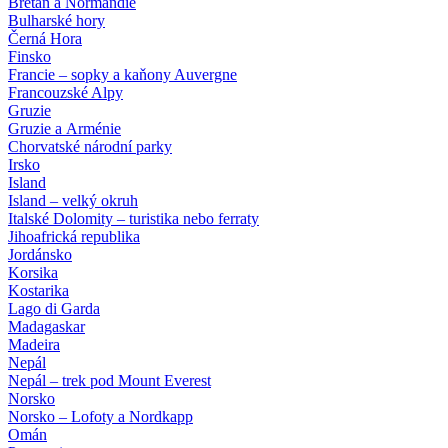
Bretaň a Normandie
Bulharské hory
Černá Hora
Finsko
Francie – sopky a kaňony Auvergne
Francouzské Alpy
Gruzie
Gruzie a Arménie
Chorvatské národní parky
Irsko
Island
Island – velký okruh
Italské Dolomity – turistika nebo ferraty
Jihoafrická republika
Jordánsko
Korsika
Kostarika
Lago di Garda
Madagaskar
Madeira
Nepál
Nepál – trek pod Mount Everest
Norsko
Norsko – Lofoty a Nordkapp
Omán