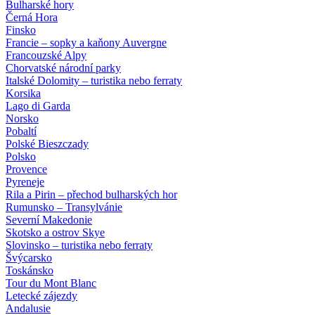
Bulharské hory
Černá Hora
Finsko
Francie – sopky a kaňony Auvergne
Francouzské Alpy
Chorvatské národní parky
Italské Dolomity – turistika nebo ferraty
Korsika
Lago di Garda
Norsko
Pobaltí
Polské Bieszczady
Polsko
Provence
Pyreneje
Rila a Pirin – přechod bulharských hor
Rumunsko – Transylvánie
Severní Makedonie
Skotsko a ostrov Skye
Slovinsko – turistika nebo ferraty
Švýcarsko
Toskánsko
Tour du Mont Blanc
Letecké zájezdy
Andalusie