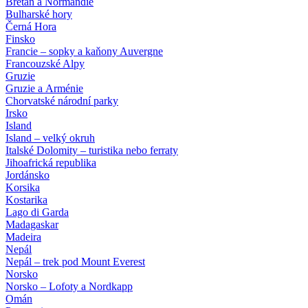
Bretaň a Normandie
Bulharské hory
Černá Hora
Finsko
Francie – sopky a kaňony Auvergne
Francouzské Alpy
Gruzie
Gruzie a Arménie
Chorvatské národní parky
Irsko
Island
Island – velký okruh
Italské Dolomity – turistika nebo ferraty
Jihoafrická republika
Jordánsko
Korsika
Kostarika
Lago di Garda
Madagaskar
Madeira
Nepál
Nepál – trek pod Mount Everest
Norsko
Norsko – Lofoty a Nordkapp
Omán