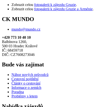
Zobrazit celou
fotogalerii k zájezdu Gruzie
.
Zobrazit celou
fotogalerii k zájezdu Gruzie a Arménie
.
CK MUNDO
mundo@mundo.cz
+420 773 10 40 10
Balbínova 1260,
500 03 Hradec Králové
IČ: 68459718
DIČ: CZ7608273046
Bude vás zajímat
Nábor nových průvodců
Cestovní pojištění
Články o cestování
Informace o zemích
Poradna
Problémy s letem
Nabídka zájezdů