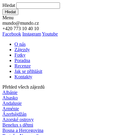
Hledat
Hledat
Menu
mundo@mundo.cz
+420 773 10 40 10
Facebook
Instagram
Youtube
O nás
Zájezdy
Fotky
Poradna
Recenze
Jak se přihlásit
Kontakty
Přehled všech zájezdů
Albánie
Alsasko
Andalusie
Arménie
Ázerbájdžán
Azorské ostrovy
Benelux s dětmi
Bosna a Hercegovina