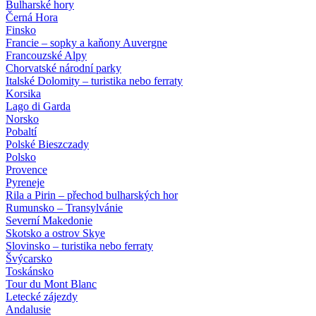
Bulharské hory
Černá Hora
Finsko
Francie – sopky a kaňony Auvergne
Francouzské Alpy
Chorvatské národní parky
Italské Dolomity – turistika nebo ferraty
Korsika
Lago di Garda
Norsko
Pobaltí
Polské Bieszczady
Polsko
Provence
Pyreneje
Rila a Pirin – přechod bulharských hor
Rumunsko – Transylvánie
Severní Makedonie
Skotsko a ostrov Skye
Slovinsko – turistika nebo ferraty
Švýcarsko
Toskánsko
Tour du Mont Blanc
Letecké zájezdy
Andalusie