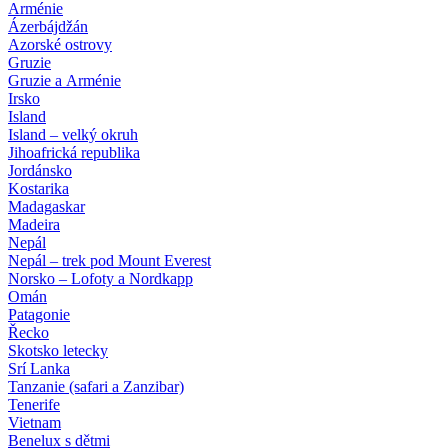
Arménie
Ázerbájdžán
Azorské ostrovy
Gruzie
Gruzie a Arménie
Irsko
Island
Island – velký okruh
Jihoafrická republika
Jordánsko
Kostarika
Madagaskar
Madeira
Nepál
Nepál – trek pod Mount Everest
Norsko – Lofoty a Nordkapp
Omán
Patagonie
Řecko
Skotsko letecky
Srí Lanka
Tanzanie (safari a Zanzibar)
Tenerife
Vietnam
Benelux s dětmi