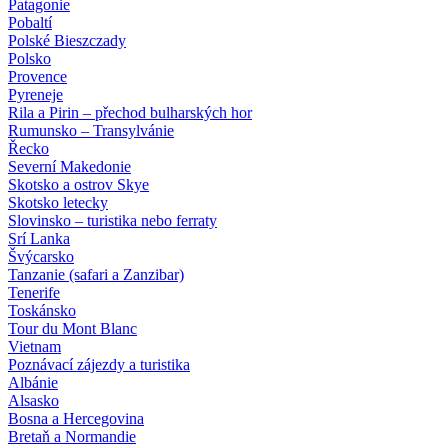
Patagonie
Pobaltí
Polské Bieszczady
Polsko
Provence
Pyreneje
Rila a Pirin – přechod bulharských hor
Rumunsko – Transylvánie
Řecko
Severní Makedonie
Skotsko a ostrov Skye
Skotsko letecky
Slovinsko – turistika nebo ferraty
Srí Lanka
Švýcarsko
Tanzanie (safari a Zanzibar)
Tenerife
Toskánsko
Tour du Mont Blanc
Vietnam
Poznávací zájezdy
a turistika
Albánie
Alsasko
Bosna a Hercegovina
Bretaň a Normandie