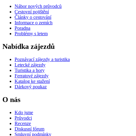
Nábor nových průvodců
Cestovní pojištění
Články o cestování
Informace o zemích
Poradna
Problémy s letem
Nabídka zájezdů
Poznávací zájezdy a turistika
Letecké zájezdy
Turistika a hory
Ferratové zájezdy
Katalog ke stažení
Dárkový poukaz
O nás
Kdo jsme
Průvodci
Recenze
Diskusní fórum
Smluvní podmínky