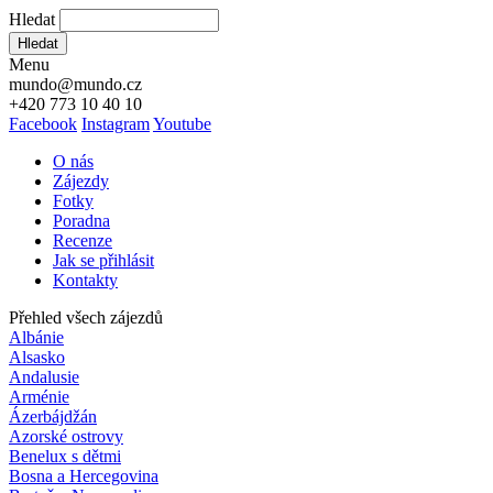
Hledat
Hledat
Menu
mundo@mundo.cz
+420 773 10 40 10
Facebook
Instagram
Youtube
O nás
Zájezdy
Fotky
Poradna
Recenze
Jak se přihlásit
Kontakty
Přehled všech zájezdů
Albánie
Alsasko
Andalusie
Arménie
Ázerbájdžán
Azorské ostrovy
Benelux s dětmi
Bosna a Hercegovina