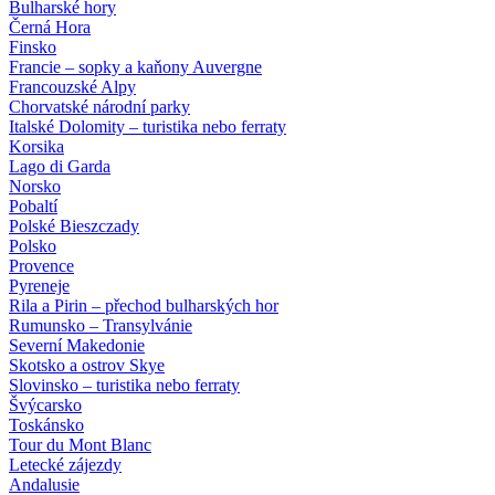
Bulharské hory
Černá Hora
Finsko
Francie – sopky a kaňony Auvergne
Francouzské Alpy
Chorvatské národní parky
Italské Dolomity – turistika nebo ferraty
Korsika
Lago di Garda
Norsko
Pobaltí
Polské Bieszczady
Polsko
Provence
Pyreneje
Rila a Pirin – přechod bulharských hor
Rumunsko – Transylvánie
Severní Makedonie
Skotsko a ostrov Skye
Slovinsko – turistika nebo ferraty
Švýcarsko
Toskánsko
Tour du Mont Blanc
Letecké zájezdy
Andalusie