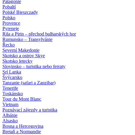
Patagonie
Pobaltí
Polské Bieszczady
Polsko
Provence
Pyreneje
Rila a Pirin – přechod bulharských hor
Rumunsko – Transylvánie
Řecko
Severní Makedonie
Skotsko a ostrov Skye
Skotsko letecky
Slovinsko – turistika nebo ferraty
Srí Lanka
Švýcarsko
Tanzanie (safari a Zanzibar)
Tenerife
Toskánsko
Tour du Mont Blanc
Vietnam
Poznávací zájezdy
a turistika
Albánie
Alsasko
Bosna a Hercegovina
Bretaň a Normandie