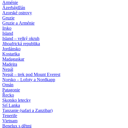
Arménie
Ázerbájdžán
Azorské ostrovy
Gruzie
Gruzie a Arménie
Irsko
Island
Island – velký okruh
Jihoafrická republika
Jordánsko
Kostarika
Madagaskar
Madeira
Nepál
Nepál – trek pod Mount Everest
Norsko – Lofoty a Nordkapp
Omán
Patagonie
Řecko
Skotsko letecky
Srí Lanka
Tanzanie (safari a Zanzibar)
Tenerife
Vietnam
Benelux s dětmi