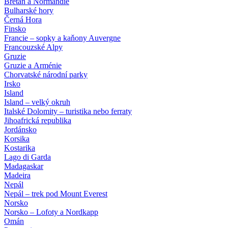
Bretaň a Normandie
Bulharské hory
Černá Hora
Finsko
Francie – sopky a kaňony Auvergne
Francouzské Alpy
Gruzie
Gruzie a Arménie
Chorvatské národní parky
Irsko
Island
Island – velký okruh
Italské Dolomity – turistika nebo ferraty
Jihoafrická republika
Jordánsko
Korsika
Kostarika
Lago di Garda
Madagaskar
Madeira
Nepál
Nepál – trek pod Mount Everest
Norsko
Norsko – Lofoty a Nordkapp
Omán