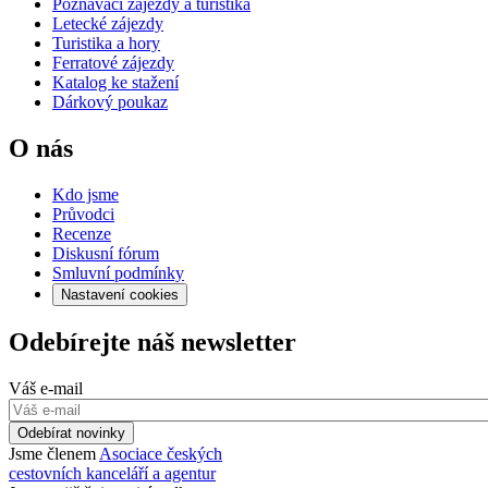
Poznávací zájezdy a turistika
Letecké zájezdy
Turistika a hory
Ferratové zájezdy
Katalog ke stažení
Dárkový poukaz
O nás
Kdo jsme
Průvodci
Recenze
Diskusní fórum
Smluvní podmínky
Nastavení cookies
Odebírejte náš newsletter
Váš e-mail
Odebírat novinky
Jsme členem
Asociace českých
cestovních kanceláří a agentur