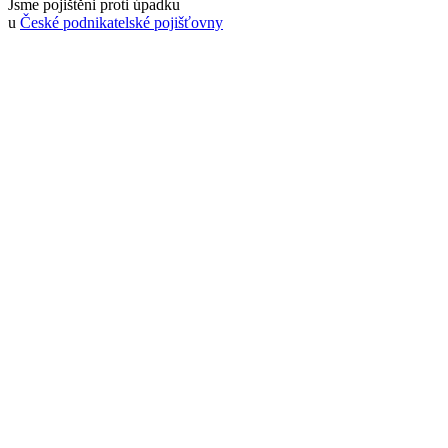
Jsme pojištěni proti úpadku
u
České podnikatelské pojišťovny