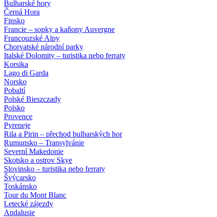
Bulharské hory
Černá Hora
Finsko
Francie – sopky a kaňony Auvergne
Francouzské Alpy
Chorvatské národní parky
Italské Dolomity – turistika nebo ferraty
Korsika
Lago di Garda
Norsko
Pobaltí
Polské Bieszczady
Polsko
Provence
Pyreneje
Rila a Pirin – přechod bulharských hor
Rumunsko – Transylvánie
Severní Makedonie
Skotsko a ostrov Skye
Slovinsko – turistika nebo ferraty
Švýcarsko
Toskánsko
Tour du Mont Blanc
Letecké zájezdy
Andalusie