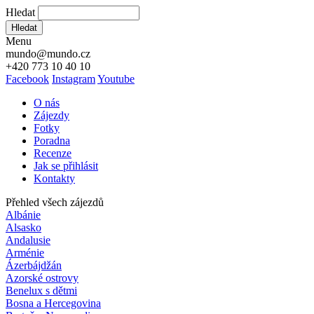
Hledat
Hledat
Menu
mundo@mundo.cz
+420 773 10 40 10
Facebook
Instagram
Youtube
O nás
Zájezdy
Fotky
Poradna
Recenze
Jak se přihlásit
Kontakty
Přehled všech zájezdů
Albánie
Alsasko
Andalusie
Arménie
Ázerbájdžán
Azorské ostrovy
Benelux s dětmi
Bosna a Hercegovina