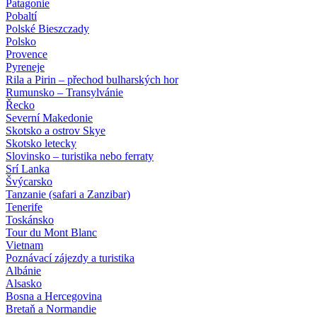
Patagonie
Pobaltí
Polské Bieszczady
Polsko
Provence
Pyreneje
Rila a Pirin – přechod bulharských hor
Rumunsko – Transylvánie
Řecko
Severní Makedonie
Skotsko a ostrov Skye
Skotsko letecky
Slovinsko – turistika nebo ferraty
Srí Lanka
Švýcarsko
Tanzanie (safari a Zanzibar)
Tenerife
Toskánsko
Tour du Mont Blanc
Vietnam
Poznávací zájezdy
a turistika
Albánie
Alsasko
Bosna a Hercegovina
Bretaň a Normandie