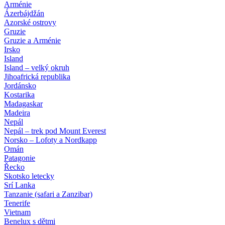
Arménie
Ázerbájdžán
Azorské ostrovy
Gruzie
Gruzie a Arménie
Irsko
Island
Island – velký okruh
Jihoafrická republika
Jordánsko
Kostarika
Madagaskar
Madeira
Nepál
Nepál – trek pod Mount Everest
Norsko – Lofoty a Nordkapp
Omán
Patagonie
Řecko
Skotsko letecky
Srí Lanka
Tanzanie (safari a Zanzibar)
Tenerife
Vietnam
Benelux s dětmi