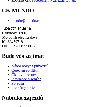
Zobrazit celou
fotogalerii k zájezdu Omán
.
CK MUNDO
mundo@mundo.cz
+420 773 10 40 10
Balbínova 1260,
500 03 Hradec Králové
IČ: 68459718
DIČ: CZ7608273046
Bude vás zajímat
Nábor nových průvodců
Cestovní pojištění
Články o cestování
Informace o zemích
Poradna
Problémy s letem
Nabídka zájezdů