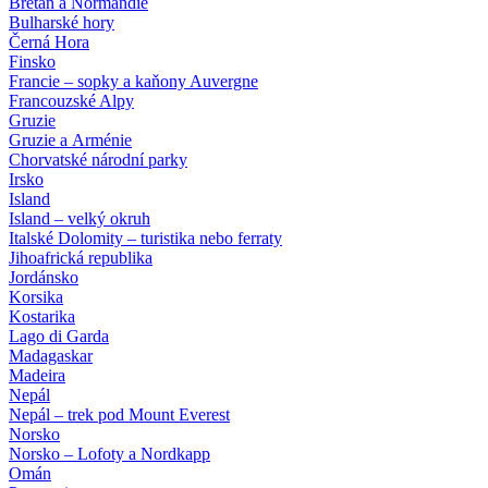
Bretaň a Normandie
Bulharské hory
Černá Hora
Finsko
Francie – sopky a kaňony Auvergne
Francouzské Alpy
Gruzie
Gruzie a Arménie
Chorvatské národní parky
Irsko
Island
Island – velký okruh
Italské Dolomity – turistika nebo ferraty
Jihoafrická republika
Jordánsko
Korsika
Kostarika
Lago di Garda
Madagaskar
Madeira
Nepál
Nepál – trek pod Mount Everest
Norsko
Norsko – Lofoty a Nordkapp
Omán