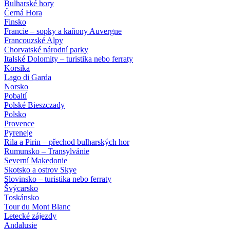
Bulharské hory
Černá Hora
Finsko
Francie – sopky a kaňony Auvergne
Francouzské Alpy
Chorvatské národní parky
Italské Dolomity – turistika nebo ferraty
Korsika
Lago di Garda
Norsko
Pobaltí
Polské Bieszczady
Polsko
Provence
Pyreneje
Rila a Pirin – přechod bulharských hor
Rumunsko – Transylvánie
Severní Makedonie
Skotsko a ostrov Skye
Slovinsko – turistika nebo ferraty
Švýcarsko
Toskánsko
Tour du Mont Blanc
Letecké zájezdy
Andalusie