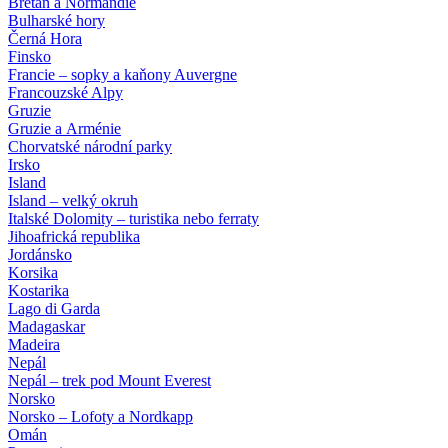
Bretaň a Normandie
Bulharské hory
Černá Hora
Finsko
Francie – sopky a kaňony Auvergne
Francouzské Alpy
Gruzie
Gruzie a Arménie
Chorvatské národní parky
Irsko
Island
Island – velký okruh
Italské Dolomity – turistika nebo ferraty
Jihoafrická republika
Jordánsko
Korsika
Kostarika
Lago di Garda
Madagaskar
Madeira
Nepál
Nepál – trek pod Mount Everest
Norsko
Norsko – Lofoty a Nordkapp
Omán