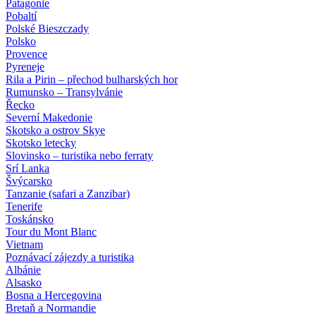
Patagonie
Pobaltí
Polské Bieszczady
Polsko
Provence
Pyreneje
Rila a Pirin – přechod bulharských hor
Rumunsko – Transylvánie
Řecko
Severní Makedonie
Skotsko a ostrov Skye
Skotsko letecky
Slovinsko – turistika nebo ferraty
Srí Lanka
Švýcarsko
Tanzanie (safari a Zanzibar)
Tenerife
Toskánsko
Tour du Mont Blanc
Vietnam
Poznávací zájezdy
a turistika
Albánie
Alsasko
Bosna a Hercegovina
Bretaň a Normandie