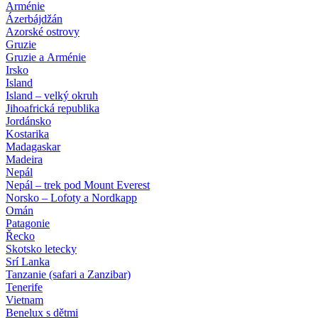
Arménie
Ázerbájdžán
Azorské ostrovy
Gruzie
Gruzie a Arménie
Irsko
Island
Island – velký okruh
Jihoafrická republika
Jordánsko
Kostarika
Madagaskar
Madeira
Nepál
Nepál – trek pod Mount Everest
Norsko – Lofoty a Nordkapp
Omán
Patagonie
Řecko
Skotsko letecky
Srí Lanka
Tanzanie (safari a Zanzibar)
Tenerife
Vietnam
Benelux s dětmi