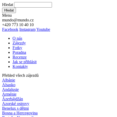
Hledat
Hledat
Menu
mundo@mundo.cz
+420 773 10 40 10
Facebook
Instagram
Youtube
O nás
Zájezdy
Fotky
Poradna
Recenze
Jak se přihlásit
Kontakty
Přehled všech zájezdů
Albánie
Alsasko
Andalusie
Arménie
Ázerbájdžán
Azorské ostrovy
Benelux s dětmi
Bosna a Hercegovina