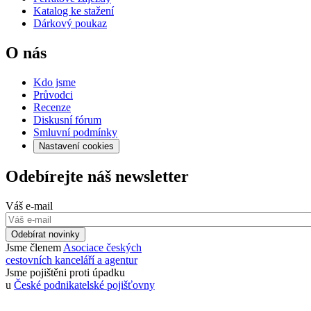
Katalog ke stažení
Dárkový poukaz
O nás
Kdo jsme
Průvodci
Recenze
Diskusní fórum
Smluvní podmínky
Nastavení cookies
Odebírejte náš newsletter
Váš e-mail
Odebírat novinky
Jsme členem
Asociace českých
cestovních kanceláří a agentur
Jsme pojištěni proti úpadku
u
České podnikatelské pojišťovny