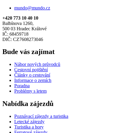
mundo@mundo.cz
+420 773 10 40 10
Balbínova 1260,
500 03 Hradec Králové
IČ: 68459718
DIČ: CZ7608273046
Bude vás zajímat
Nábor nových průvodců
Cestovní pojištění
Články o cestování
Informace o zemích
Poradna
Problémy s letem
Nabídka zájezdů
Poznávací zájezdy a turistika
Letecké zájezdy
Turistika a hory
Ferratové zájezdy