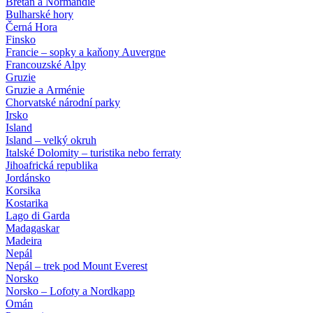
Bretaň a Normandie
Bulharské hory
Černá Hora
Finsko
Francie – sopky a kaňony Auvergne
Francouzské Alpy
Gruzie
Gruzie a Arménie
Chorvatské národní parky
Irsko
Island
Island – velký okruh
Italské Dolomity – turistika nebo ferraty
Jihoafrická republika
Jordánsko
Korsika
Kostarika
Lago di Garda
Madagaskar
Madeira
Nepál
Nepál – trek pod Mount Everest
Norsko
Norsko – Lofoty a Nordkapp
Omán