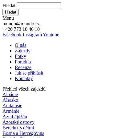
Hledat
Hledat
Menu
mundo@mundo.cz
+420 773 10 40 10
Facebook
Instagram
Youtube
O nás
Zájezdy
Fotky
Poradna
Recenze
Jak se přihlásit
Kontakty
Přehled všech zájezdů
Albánie
Alsasko
Andalusie
Arménie
Ázerbájdžán
Azorské ostrovy
Benelux s dětmi
Bosna a Hercegovina