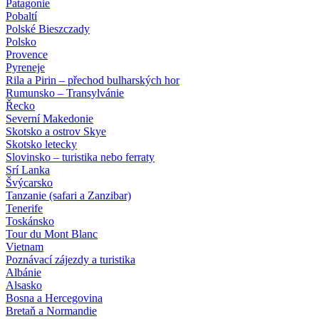
Patagonie
Pobaltí
Polské Bieszczady
Polsko
Provence
Pyreneje
Rila a Pirin – přechod bulharských hor
Rumunsko – Transylvánie
Řecko
Severní Makedonie
Skotsko a ostrov Skye
Skotsko letecky
Slovinsko – turistika nebo ferraty
Srí Lanka
Švýcarsko
Tanzanie (safari a Zanzibar)
Tenerife
Toskánsko
Tour du Mont Blanc
Vietnam
Poznávací zájezdy
a turistika
Albánie
Alsasko
Bosna a Hercegovina
Bretaň a Normandie