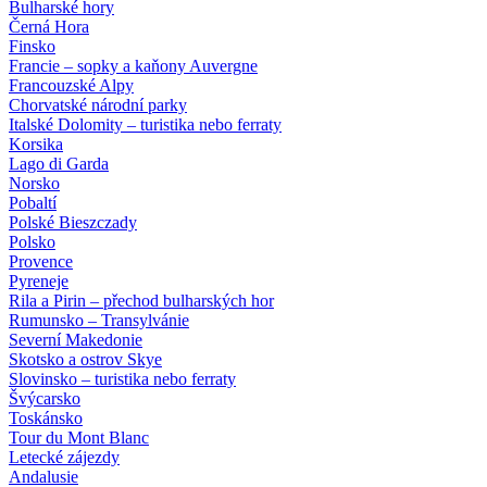
Bulharské hory
Černá Hora
Finsko
Francie – sopky a kaňony Auvergne
Francouzské Alpy
Chorvatské národní parky
Italské Dolomity – turistika nebo ferraty
Korsika
Lago di Garda
Norsko
Pobaltí
Polské Bieszczady
Polsko
Provence
Pyreneje
Rila a Pirin – přechod bulharských hor
Rumunsko – Transylvánie
Severní Makedonie
Skotsko a ostrov Skye
Slovinsko – turistika nebo ferraty
Švýcarsko
Toskánsko
Tour du Mont Blanc
Letecké zájezdy
Andalusie