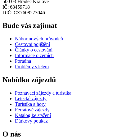
500 03 Hradec Králové
IČ: 68459718
DIČ: CZ7608273046
Bude vás zajímat
Nábor nových průvodců
Cestovní pojištění
Články o cestování
Informace o zemích
Poradna
Problémy s letem
Nabídka zájezdů
Poznávací zájezdy a turistika
Letecké zájezdy
Turistika a hory
Ferratové zájezdy
Katalog ke stažení
Dárkový poukaz
O nás