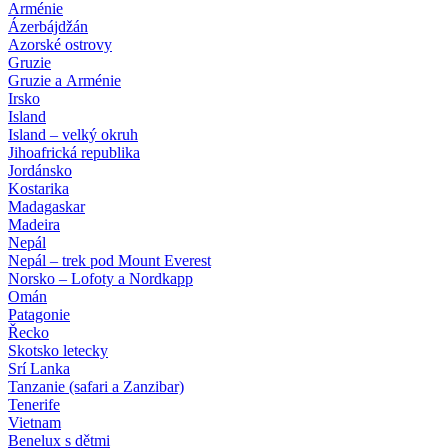
Arménie
Ázerbájdžán
Azorské ostrovy
Gruzie
Gruzie a Arménie
Irsko
Island
Island – velký okruh
Jihoafrická republika
Jordánsko
Kostarika
Madagaskar
Madeira
Nepál
Nepál – trek pod Mount Everest
Norsko – Lofoty a Nordkapp
Omán
Patagonie
Řecko
Skotsko letecky
Srí Lanka
Tanzanie (safari a Zanzibar)
Tenerife
Vietnam
Benelux s dětmi