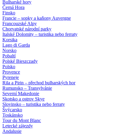
Bulharské hory
Černá Hora
Finsko
Francie – sopky a kaňony Auvergne
Francouzské Alpy
Chorvatské národní parky
Italské Dolomity – turistika nebo ferraty
Korsika
Lago di Garda
Norsko
Pobaltí
Polské Bieszczady
Polsko
Provence
Pyreneje
Rila a Pirin – přechod bulharských hor
Rumunsko – Transylvánie
Severní Makedonie
Skotsko a ostrov Skye
Slovinsko – turistika nebo ferraty
Švýcarsko
Toskánsko
Tour du Mont Blanc
Letecké zájezdy
Andalusie