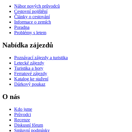
Nábor nových průvodců
Cestovní pojištění
Články o cestování
Informace o zemích
Poradna
Problémy s letem
Nabídka zájezdů
Poznávací zájezdy a turistika
Letecké zájezdy
Turistika a hory
Ferratové zájezdy
Katalog ke stažení
Dárkový poukaz
O nás
Kdo jsme
Průvodci
Recenze
Diskusní fórum
Smluvní podmínky