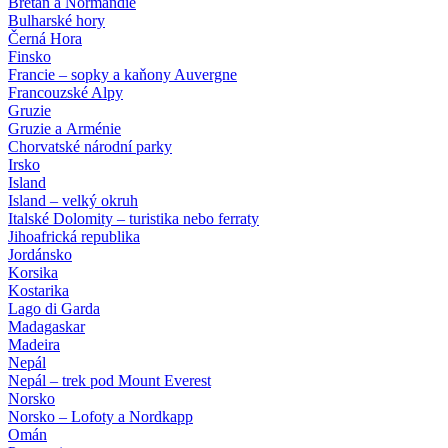
Bretaň a Normandie
Bulharské hory
Černá Hora
Finsko
Francie – sopky a kaňony Auvergne
Francouzské Alpy
Gruzie
Gruzie a Arménie
Chorvatské národní parky
Irsko
Island
Island – velký okruh
Italské Dolomity – turistika nebo ferraty
Jihoafrická republika
Jordánsko
Korsika
Kostarika
Lago di Garda
Madagaskar
Madeira
Nepál
Nepál – trek pod Mount Everest
Norsko
Norsko – Lofoty a Nordkapp
Omán