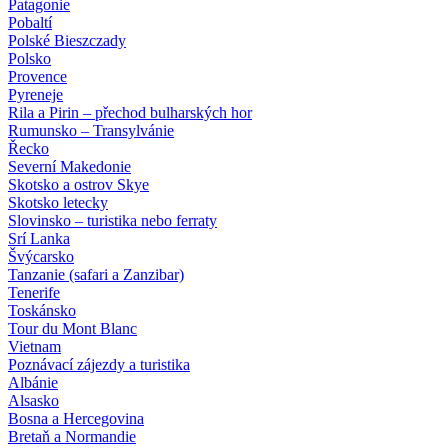
Patagonie
Pobaltí
Polské Bieszczady
Polsko
Provence
Pyreneje
Rila a Pirin – přechod bulharských hor
Rumunsko – Transylvánie
Řecko
Severní Makedonie
Skotsko a ostrov Skye
Skotsko letecky
Slovinsko – turistika nebo ferraty
Srí Lanka
Švýcarsko
Tanzanie (safari a Zanzibar)
Tenerife
Toskánsko
Tour du Mont Blanc
Vietnam
Poznávací zájezdy
a turistika
Albánie
Alsasko
Bosna a Hercegovina
Bretaň a Normandie