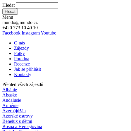
Hledat
Hledat
Menu
mundo@mundo.cz
+420 773 10 40 10
Facebook
Instagram
Youtube
O nás
Zájezdy
Fotky
Poradna
Recenze
Jak se přihlásit
Kontakty
Přehled všech zájezdů
Albánie
Alsasko
Andalusie
Arménie
Ázerbájdžán
Azorské ostrovy
Benelux s dětmi
Bosna a Hercegovina