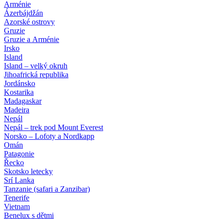
Arménie
Ázerbájdžán
Azorské ostrovy
Gruzie
Gruzie a Arménie
Irsko
Island
Island – velký okruh
Jihoafrická republika
Jordánsko
Kostarika
Madagaskar
Madeira
Nepál
Nepál – trek pod Mount Everest
Norsko – Lofoty a Nordkapp
Omán
Patagonie
Řecko
Skotsko letecky
Srí Lanka
Tanzanie (safari a Zanzibar)
Tenerife
Vietnam
Benelux s dětmi