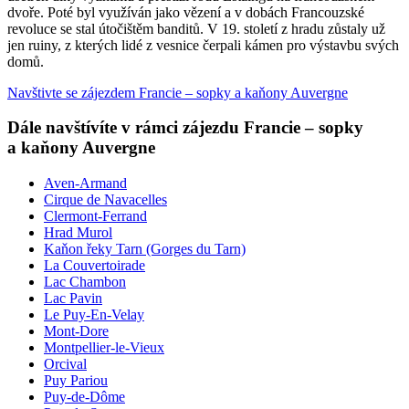
dvoře. Poté byl využíván jako vězení a v dobách Francouzské
revoluce se stal útočištěm banditů. V 19. století z hradu zůstaly už
jen ruiny, z kterých lidé z vesnice čerpali kámen pro výstavbu svých
domů.
Navštivte se zájezdem Francie – sopky a kaňony Auvergne
Dále navštívíte v rámci zájezdu Francie – sopky
a kaňony Auvergne
Aven-Armand
Cirque de Navacelles
Clermont-Ferrand
Hrad Murol
Kaňon řeky Tarn (Gorges du Tarn)
La Couvertoirade
Lac Chambon
Lac Pavin
Le Puy-En-Velay
Mont-Dore
Montpellier-le-Vieux
Orcival
Puy Pariou
Puy-de-Dôme