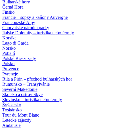
Bulharské hory
Černá Hora
Finsko
Francie – sopky a kaňony Auvergne
Francouzské Alpy
Chorvatské národní parky
Italské Dolomity – turistika nebo ferraty
Korsika
Lago di Garda
Norsko
Pobaltí
Polské Bieszczady
Polsko
Provence
Pyreneje
Rila a Pirin – přechod bulharských hor
Rumunsko – Transylvánie
Severní Makedonie
Skotsko a ostrov Skye
Slovinsko – turistika nebo ferraty
Švýcarsko
Toskánsko
Tour du Mont Blanc
Letecké zájezdy
Andalusie