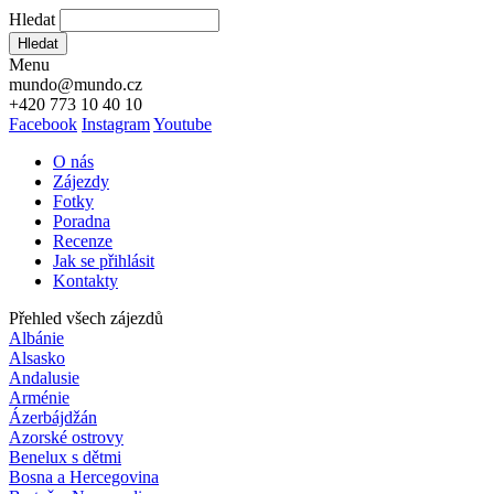
Hledat
Hledat
Menu
mundo@mundo.cz
+420 773 10 40 10
Facebook
Instagram
Youtube
O nás
Zájezdy
Fotky
Poradna
Recenze
Jak se přihlásit
Kontakty
Přehled všech zájezdů
Albánie
Alsasko
Andalusie
Arménie
Ázerbájdžán
Azorské ostrovy
Benelux s dětmi
Bosna a Hercegovina