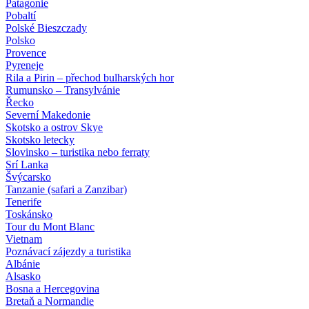
Patagonie
Pobaltí
Polské Bieszczady
Polsko
Provence
Pyreneje
Rila a Pirin – přechod bulharských hor
Rumunsko – Transylvánie
Řecko
Severní Makedonie
Skotsko a ostrov Skye
Skotsko letecky
Slovinsko – turistika nebo ferraty
Srí Lanka
Švýcarsko
Tanzanie (safari a Zanzibar)
Tenerife
Toskánsko
Tour du Mont Blanc
Vietnam
Poznávací zájezdy
a turistika
Albánie
Alsasko
Bosna a Hercegovina
Bretaň a Normandie