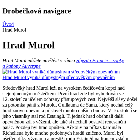
Drobečková navigace
Úvod
Hrad Murol
Hrad Murol
Hrad Murol můžete navštívit v rámci
zájezdu Francie – sopky
a kaňony Auvergne
Hrad Murol vyniká důmyslným středověkým opevněním
Středověký hrad Murol leží na vysokém čedičovém kopci nad
stejnojmenným městečkem. První hrad zde byl vybudován ve
12. století za účelem ochrany přístupových cest. Největší slávy došel
za potomka pánů z Murolu, Guillauma de Sama, který nechal celý
hrad znovu opevnit a přistavěl mnoho dalších budov. V 16. století se
jeho vlastníky stal rod Estaingů. Ti jednak hrad obehnali další
opevněnou zdí s věžemi, ale také si nechali postavit renesanční
palác. Později byl hrad opuštěn. Ačkoliv na příkaz kardinála
Richelieua bylo mnoho podobných hradů zničeno, Murol byl
ušetřen díky významu a prestiži rodu Estaingů na francouzském