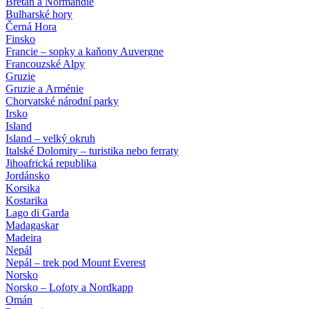
Bretaň a Normandie
Bulharské hory
Černá Hora
Finsko
Francie – sopky a kaňony Auvergne
Francouzské Alpy
Gruzie
Gruzie a Arménie
Chorvatské národní parky
Irsko
Island
Island – velký okruh
Italské Dolomity – turistika nebo ferraty
Jihoafrická republika
Jordánsko
Korsika
Kostarika
Lago di Garda
Madagaskar
Madeira
Nepál
Nepál – trek pod Mount Everest
Norsko
Norsko – Lofoty a Nordkapp
Omán