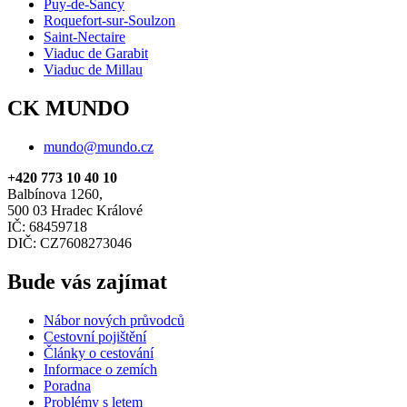
Puy-de-Sancy
Roquefort-sur-Soulzon
Saint-Nectaire
Viaduc de Garabit
Viaduc de Millau
CK MUNDO
mundo@mundo.cz
+420 773 10 40 10
Balbínova 1260,
500 03 Hradec Králové
IČ: 68459718
DIČ: CZ7608273046
Bude vás zajímat
Nábor nových průvodců
Cestovní pojištění
Články o cestování
Informace o zemích
Poradna
Problémy s letem