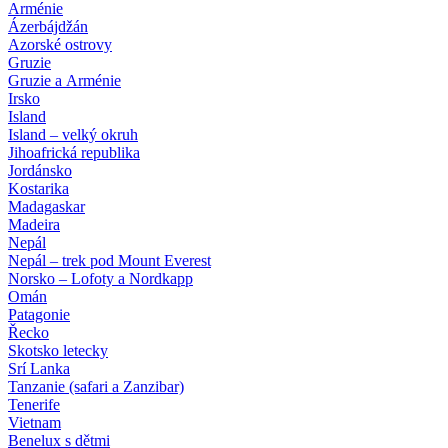
Arménie
Ázerbájdžán
Azorské ostrovy
Gruzie
Gruzie a Arménie
Irsko
Island
Island – velký okruh
Jihoafrická republika
Jordánsko
Kostarika
Madagaskar
Madeira
Nepál
Nepál – trek pod Mount Everest
Norsko – Lofoty a Nordkapp
Omán
Patagonie
Řecko
Skotsko letecky
Srí Lanka
Tanzanie (safari a Zanzibar)
Tenerife
Vietnam
Benelux s dětmi