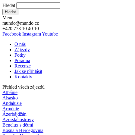
Hledat
Hledat
Menu
mundo@mundo.cz
+420 773 10 40 10
Facebook
Instagram
Youtube
O nás
Zájezdy
Fotky
Poradna
Recenze
Jak se přihlásit
Kontakty
Přehled všech zájezdů
Albánie
Alsasko
Andalusie
Arménie
Ázerbájdžán
Azorské ostrovy
Benelux s dětmi
Bosna a Hercegovina