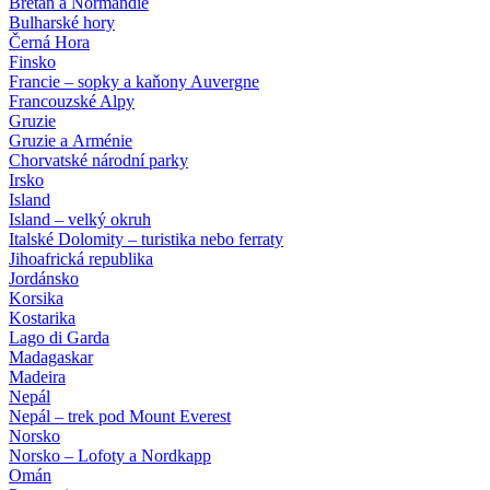
Bretaň a Normandie
Bulharské hory
Černá Hora
Finsko
Francie – sopky a kaňony Auvergne
Francouzské Alpy
Gruzie
Gruzie a Arménie
Chorvatské národní parky
Irsko
Island
Island – velký okruh
Italské Dolomity – turistika nebo ferraty
Jihoafrická republika
Jordánsko
Korsika
Kostarika
Lago di Garda
Madagaskar
Madeira
Nepál
Nepál – trek pod Mount Everest
Norsko
Norsko – Lofoty a Nordkapp
Omán