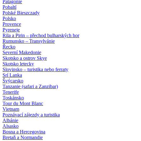
Patagonie
Pobaltí
Polské Bieszczady
Polsko
Provence
Pyreneje
Rila a Pirin – přechod bulharských hor
Rumunsko – Transylvánie
Řecko
Severní Makedonie
Skotsko a ostrov Skye
Skotsko letecky
Slovinsko – turistika nebo ferraty
Srí Lanka
Švýcarsko
Tanzanie (safari a Zanzibar)
Tenerife
Toskánsko
Tour du Mont Blanc
Vietnam
Poznávací zájezdy
a turistika
Albánie
Alsasko
Bosna a Hercegovina
Bretaň a Normandie