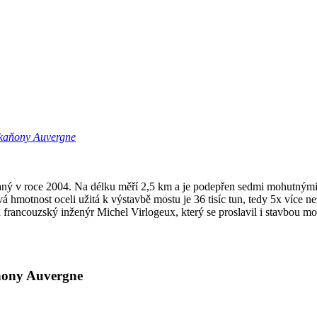
 kaňony Auvergne
vaný v roce 2004. Na délku měří 2,5 km a je podepřen sedmi mohutným
 hmotnost oceli užitá k výstavbě mostu je 36 tisíc tun, tedy 5x více n
r a francouzský inženýr Michel Virlogeux, který se proslavil i stavbo
aňony Auvergne