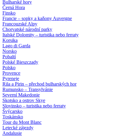
Bulharské hory
Černá Hora
Finsko
Francie – sopky a kaňony Auvergne
Francouzské Alpy
Chorvatské národní parky
Italské Dolomity – turistika nebo ferraty
Korsika
Lago di Garda
Norsko
Pobaltí
Polské Bieszczady
Polsko
Provence
Pyreneje
Rila a Pirin – přechod bulharských hor
Rumunsko – Transylvánie
Severní Makedonie
Skotsko a ostrov Skye
Slovinsko – turistika nebo ferraty
Švýcarsko
Toskánsko
Tour du Mont Blanc
Letecké zájezdy
Andalusie