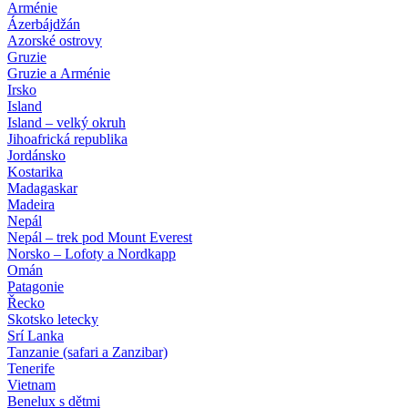
Arménie
Ázerbájdžán
Azorské ostrovy
Gruzie
Gruzie a Arménie
Irsko
Island
Island – velký okruh
Jihoafrická republika
Jordánsko
Kostarika
Madagaskar
Madeira
Nepál
Nepál – trek pod Mount Everest
Norsko – Lofoty a Nordkapp
Omán
Patagonie
Řecko
Skotsko letecky
Srí Lanka
Tanzanie (safari a Zanzibar)
Tenerife
Vietnam
Benelux s dětmi