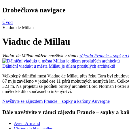
Drobečková navigace
Úvod
Viaduc de Millau
Viaduc de Millau
Viaduc de Millau můžete navštívit v rámci
zájezdu Francie – sopky a
Dálniční viadukt u města Millau je dílem proslulých architektů
Velkolepý dálniční most Viaduc de Millau přes řeku Tarn byl zbudo
87 m je zavěšeno v jedné ose 11 párů mohutných nosných lan. Celková
323 m. Na projektu se podíleli britský architekt Lord Norman Foste
umělecké dílo současného inženýrství.
Navštivte se zájezdem Francie – sopky a kaňony Auvergne
Dále navštívíte v rámci zájezdu Francie – sopky a k
Aven-Armand
Cirque de Navacelles