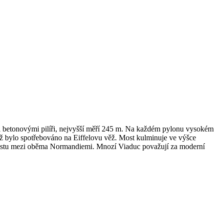
i betonovými pilíři, nejvyšší měří 245 m. Na každém pylonu vysokém
ež bylo spotřebováno na Eiffelovu věž. Most kulminuje ve výšce
u mostu mezi oběma Normandiemi. Mnozí Viaduc považují za moderní