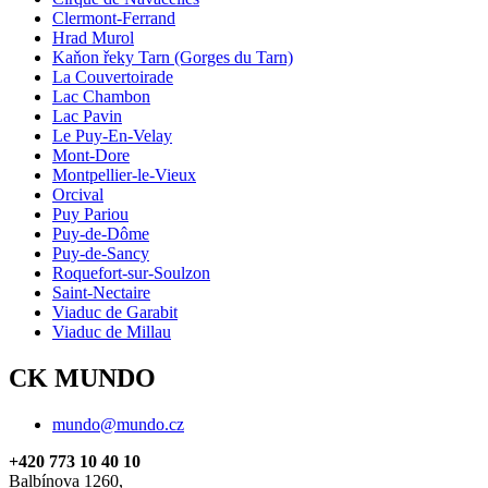
Clermont-Ferrand
Hrad Murol
Kaňon řeky Tarn (Gorges du Tarn)
La Couvertoirade
Lac Chambon
Lac Pavin
Le Puy-En-Velay
Mont-Dore
Montpellier-le-Vieux
Orcival
Puy Pariou
Puy-de-Dôme
Puy-de-Sancy
Roquefort-sur-Soulzon
Saint-Nectaire
Viaduc de Garabit
Viaduc de Millau
CK MUNDO
mundo@mundo.cz
+420 773 10 40 10
Balbínova 1260,