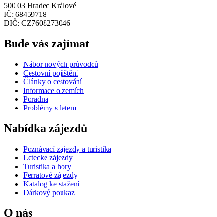
500 03 Hradec Králové
IČ: 68459718
DIČ: CZ7608273046
Bude vás zajímat
Nábor nových průvodců
Cestovní pojištění
Články o cestování
Informace o zemích
Poradna
Problémy s letem
Nabídka zájezdů
Poznávací zájezdy a turistika
Letecké zájezdy
Turistika a hory
Ferratové zájezdy
Katalog ke stažení
Dárkový poukaz
O nás