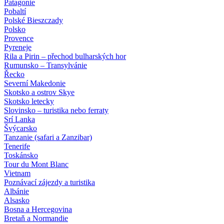
Patagonie
Pobaltí
Polské Bieszczady
Polsko
Provence
Pyreneje
Rila a Pirin – přechod bulharských hor
Rumunsko – Transylvánie
Řecko
Severní Makedonie
Skotsko a ostrov Skye
Skotsko letecky
Slovinsko – turistika nebo ferraty
Srí Lanka
Švýcarsko
Tanzanie (safari a Zanzibar)
Tenerife
Toskánsko
Tour du Mont Blanc
Vietnam
Poznávací zájezdy
a turistika
Albánie
Alsasko
Bosna a Hercegovina
Bretaň a Normandie