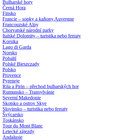
Bulharské hory
Černá Hora
Finsko
Francie – sopky a kaňony Auvergne
Francouzské Alpy
Chorvatské národní parky
Italské Dolomity – turistika nebo ferraty
Korsika
Lago di Garda
Norsko
Pobaltí
Polské Bieszczady
Polsko
Provence
Pyreneje
Rila a Pirin – přechod bulharských hor
Rumunsko – Transylvánie
Severní Makedonie
Skotsko a ostrov Skye
Slovinsko – turistika nebo ferraty
Švýcarsko
Toskánsko
Tour du Mont Blanc
Letecké zájezdy
Andalusie