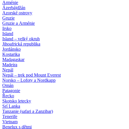
Arménie
Ázerbájdžán
Azorské ostrovy
Gruzie
Gruzie a Arménie
Irsko
Island
Island – velký okruh
Jihoafrická republika
Jordánsko
Kostarika
Madagaskar
Madeira
Nepál
Nepál – trek pod Mount Everest
Norsko – Lofoty a Nordkapp
Omán
Patagonie
Řecko
Skotsko letecky
Srí Lanka
Tanzanie (safari a Zanzibar)
Tenerife
Vietnam
Benelux s dětmi