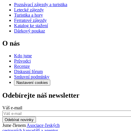
Poznávací zájezdy a turistika
Letecké zájezdy
Turistika a hory
Ferratové zájezdy
Katalog ke stažení
Dárkový poukaz
O nás
Kdo jsme
Průvodci
Recenze
Diskusní fórum
Smluvní podmínky
Nastavení cookies
Odebírejte náš newsletter
Váš e-mail
Odebírat novinky
Jsme členem
Asociace českých
cestovních kanceláří a agentur