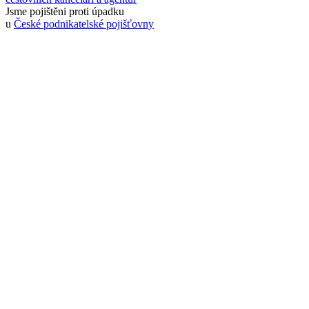
Jsme pojištěni proti úpadku
u
České podnikatelské pojišťovny