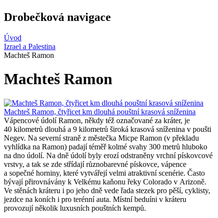
Drobečková navigace
Úvod
Izrael a Palestina
Machteš Ramon
Machteš Ramon
Machteš Ramon, čtyřicet km dlouhá pouštní krasová sníženina
Vápencové údolí Ramon, někdy též označované za kráter, je
40 kilometrů dlouhá a 9 kilometrů široká krasová sníženina v poušti
Negev. Na severní straně z městečka Micpe Ramon (v překladu
vyhlídka na Ramon) padají téměř kolmé svahy 300 metrů hluboko
na dno údolí. Na dně údolí byly erozí odstraněny vrchní pískovcové
vrstvy, a tak se zde střídají různobarevné pískovce, vápence
a sopečné horniny, které vytvářejí velmi atraktivní scenérie. Často
bývají přirovnávány k Velkému kaňonu řeky Colorado v Arizoně.
Ve stěnách kráteru i po jeho dně vede řada stezek pro pěší, cyklisty,
jezdce na koních i pro terénní auta. Místní beduíni v kráteru
provozují několik luxusních pouštních kempů.