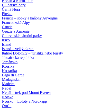
Bretaň a Normandie
Bulharské hory
Černá Hora
Finsko
Francie – sopky a kaňony Auvergne
Francouzské Alpy
Gruzie
Gruzie a Arménie
Chorvatské národní parky
Irsko
Island
Island – velký okruh
Italské Dolomity – turistika nebo ferraty
Jihoafrická republika
Jordánsko
Korsika
Kostarika
Lago di Garda
Madagaskar
Madeira
Nepál
Nepál – trek pod Mount Everest
Norsko
Norsko – Lofoty a Nordkapp
Omán