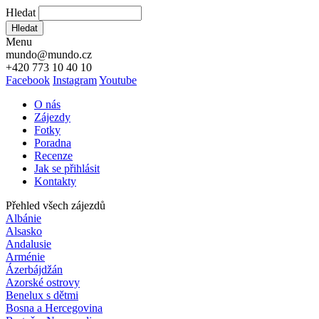
Hledat
Hledat
Menu
mundo@mundo.cz
+420 773 10 40 10
Facebook
Instagram
Youtube
O nás
Zájezdy
Fotky
Poradna
Recenze
Jak se přihlásit
Kontakty
Přehled všech zájezdů
Albánie
Alsasko
Andalusie
Arménie
Ázerbájdžán
Azorské ostrovy
Benelux s dětmi
Bosna a Hercegovina