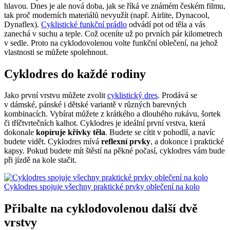
hlavou. Dnes je ale nová doba, jak se říká ve známém českém filmu,
tak proč moderních materiálů nevyužít (např. Airlite, Dynacool,
Dynaflex).
Cyklistické funkční prádlo
odvádí pot od těla a vás
zanechá v suchu a teple. Což oceníte už po prvních pár kilometrech
v sedle. Proto na cyklodovolenou volte funkční oblečení, na jehož
vlastnosti se můžete spolehnout.
Cyklodres do každé rodiny
Jako první vrstvu můžete zvolit
cyklistický dres
. Prodává se
v dámské, pánské i dětské variantě v různých barevných
kombinacích. Vybírat můžete z krátkého a dlouhého rukávu, šortek
či tříčtvrtečních kalhot. Cyklodres je ideální první vrstva, která
dokonale
kopíruje křivky těla
. Budete se cítit v pohodlí, a navíc
budete vidět. Cyklodres mívá
reflexní prvky
, a dokonce i praktické
kapsy. Pokud budete mít štěstí na pěkné počasí, cyklodres vám bude
při jízdě na kole stačit.
Cyklodres spojuje všechny praktické prvky oblečení na kolo
Přibalte na cyklodovolenou další dvě
vrstvy