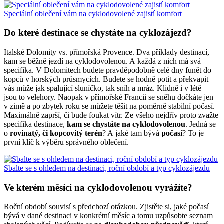
Speciální oblečení vám na cyklodovolené zajistí komfort
Do které destinace se chystáte na cyklozájezd?
Italské Dolomity vs. přímořská Provence. Dva příklady destinací,
kam se běžně jezdí na cyklodovolenou. A každá z nich má svá
specifika. V Dolomitech budete pravděpodobně celé dny funět do
kopců v horských průsmycích. Budete se hodně potit a překvapit
vás může jak spalující sluníčko, tak sníh a mráz. Klidně i v létě –
jsou to velehory. Naopak v přímořské Francii se sněhu dočkáte jen
v zimě a po zbytek roku se můžete těšit na poměrně stabilní počasí.
Maximálně zaprší, či bude foukat vítr. Ze všeho nejdřív proto zvažte
specifika destinace,
kam se chystáte na cyklodovolenou
. Jedná se
o
rovinatý, či kopcovitý terén
? A jaké tam bývá
počasí
? To je
první klíč k výběru správného oblečení.
Sbalte se s ohledem na destinaci, roční období a typ cyklozájezdu
Ve kterém měsíci na cyklodovolenou vyrážíte?
Roční období souvisí s předchozí otázkou. Zjistěte si, jaké počasí
bývá v dané destinaci v konkrétní měsíc a tomu uzpůsobte seznam