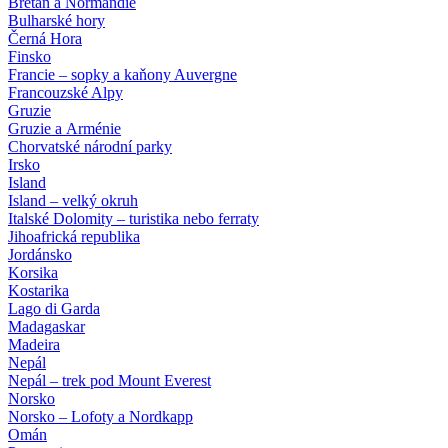
Bretaň a Normandie
Bulharské hory
Černá Hora
Finsko
Francie – sopky a kaňony Auvergne
Francouzské Alpy
Gruzie
Gruzie a Arménie
Chorvatské národní parky
Irsko
Island
Island – velký okruh
Italské Dolomity – turistika nebo ferraty
Jihoafrická republika
Jordánsko
Korsika
Kostarika
Lago di Garda
Madagaskar
Madeira
Nepál
Nepál – trek pod Mount Everest
Norsko
Norsko – Lofoty a Nordkapp
Omán