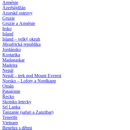
Arménie
Ázerbájdžán
Azorské ostrovy
Gruzie
Gruzie a Arménie
Irsko
Island
Island – velký okruh
Jihoafrická republika
Jordánsko
Kostarika
Madagaskar
Madeira
Nepál
Nepál – trek pod Mount Everest
Norsko – Lofoty a Nordkapp
Omán
Patagonie
Řecko
Skotsko letecky
Srí Lanka
Tanzanie (safari a Zanzibar)
Tenerife
Vietnam
Benelux s dětmi