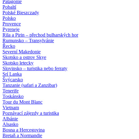
Patagonie
Pobaltí
Polské Bieszczady
Polsko
Provence
Pyreneje
Rila a Pirin – přechod bulharských hor
Rumunsko – Transylvánie
Řecko
Severní Makedonie
Skotsko a ostrov Skye
Skotsko letecky
Slovinsko – turistika nebo ferraty
Srí Lanka
Švýcarsko
Tanzanie (safari a Zanzibar)
Tenerife
Toskánsko
Tour du Mont Blanc
Vietnam
Poznávací zájezdy
a turistika
Albánie
Alsasko
Bosna a Hercegovina
Bretaň a Normandie