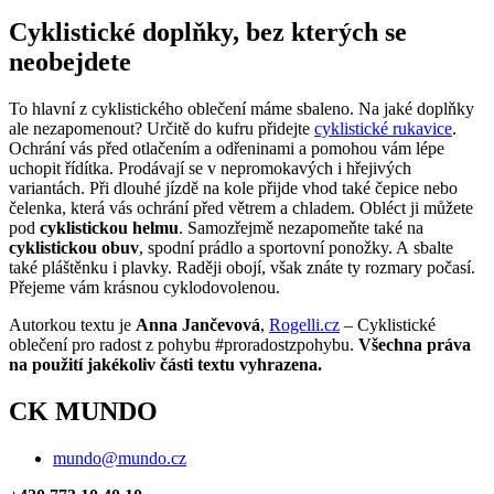
Cyklistické doplňky, bez kterých se
neobejdete
To hlavní z cyklistického oblečení máme sbaleno. Na jaké doplňky
ale nezapomenout? Určitě do kufru přidejte
cyklistické rukavice
.
Ochrání vás před otlačením a odřeninami a pomohou vám lépe
uchopit řídítka. Prodávají se v nepromokavých i hřejivých
variantách. Při dlouhé jízdě na kole přijde vhod také čepice nebo
čelenka, která vás ochrání před větrem a chladem. Obléct ji můžete
pod
cyklistickou helmu
. Samozřejmě nezapomeňte také na
cyklistickou obuv
, spodní prádlo a sportovní ponožky. A sbalte
také pláštěnku i plavky. Raději obojí, však znáte ty rozmary počasí.
Přejeme vám krásnou cyklodovolenou.
Autorkou textu je
Anna Jančevová
,
Rogelli.cz
– Cyklistické
oblečení pro radost z pohybu #proradostzpohybu.
Všechna práva
na použití jakékoliv části textu vyhrazena.
CK MUNDO
mundo@mundo.cz