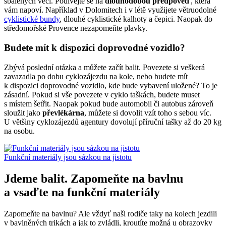
sbalených věcí. Podívejte se na
dlouhodobou předpověď
, která
vám napoví. Například v Dolomitech i v létě využijete větruodolné
cyklistické bundy
, dlouhé cyklistické kalhoty a čepici. Naopak do
středomořské Provence nezapomeňte plavky.
Budete mít k dispozici doprovodné vozidlo?
Zbývá poslední otázka a můžete začít balit. Povezete si veškerá
zavazadla po dobu cyklozájezdu na kole, nebo budete mít
k dispozici doprovodné vozidlo, kde bude vybavení uložené? To je
zásadní. Pokud si vše povezete v cyklo taškách, budete muset
s místem šetřit. Naopak pokud bude automobil či autobus zároveň
sloužit jako
převlékárna
, můžete si dovolit vzít toho s sebou víc.
U většiny cyklozájezdů agentury dovolují příruční tašky až do 20 kg
na osobu.
Funkční materiály jsou sázkou na jistotu
Jdeme balit. Zapomeňte na bavlnu
a vsaďte na funkční materiály
Zapomeňte na bavlnu? Ale vždyť naši rodiče taky na kolech jezdili
v bavlněných trikách a jak to zvládli, kroutíte možná u obrazovky