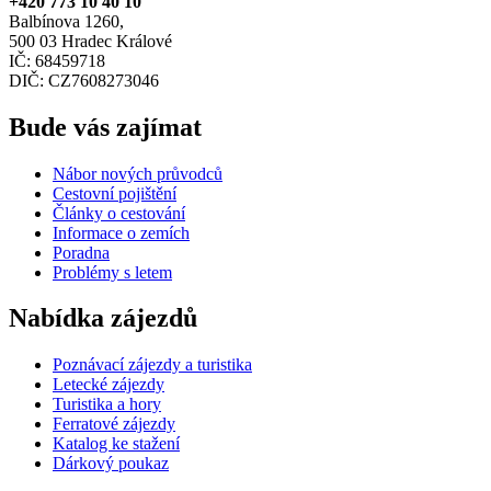
+420 773 10 40 10
Balbínova 1260,
500 03 Hradec Králové
IČ: 68459718
DIČ: CZ7608273046
Bude vás zajímat
Nábor nových průvodců
Cestovní pojištění
Články o cestování
Informace o zemích
Poradna
Problémy s letem
Nabídka zájezdů
Poznávací zájezdy a turistika
Letecké zájezdy
Turistika a hory
Ferratové zájezdy
Katalog ke stažení
Dárkový poukaz