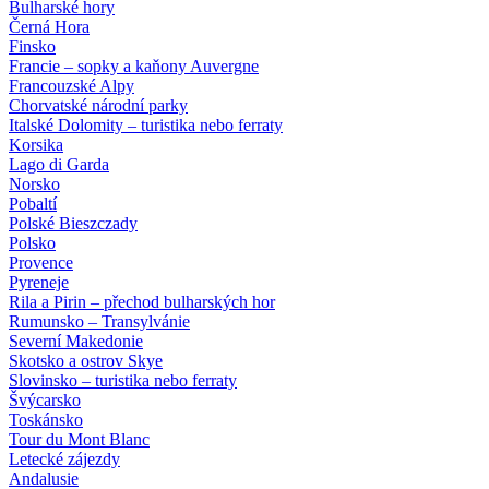
Bulharské hory
Černá Hora
Finsko
Francie – sopky a kaňony Auvergne
Francouzské Alpy
Chorvatské národní parky
Italské Dolomity – turistika nebo ferraty
Korsika
Lago di Garda
Norsko
Pobaltí
Polské Bieszczady
Polsko
Provence
Pyreneje
Rila a Pirin – přechod bulharských hor
Rumunsko – Transylvánie
Severní Makedonie
Skotsko a ostrov Skye
Slovinsko – turistika nebo ferraty
Švýcarsko
Toskánsko
Tour du Mont Blanc
Letecké zájezdy
Andalusie