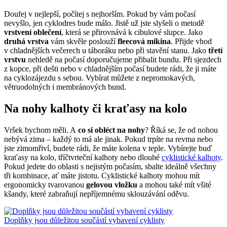
Doufej v nejlepší, počítej s nejhorším. Pokud by vám počasí
nevyšlo, jen cyklodres bude málo. Jistě už jste slyšeli o metodě
vrstvení oblečení
, která se přirovnává k cibulové slupce. Jako
druhá vrstva
vám skvěle poslouží
fleecová mikina
. Přijde vhod
v chladnějších večerech u táboráku nebo při stavění stanu. Jako
třetí
vrstvu
nehledě na počasí doporučujeme přibalit bundu. Při sjezdech
z kopce, při dešti nebo v chladnějším počasí budete rádi, že ji máte
na cyklozájezdu s sebou. Vybírat můžete z nepromokavých,
větruodolných i membránových bund.
Na nohy kalhoty či kraťasy na kolo
Vršek bychom měli. A
co si obléct na nohy
? Říká se, že od nohou
nebývá zima – každý to má ale jinak. Pokud trpíte na revma nebo
jste zimomřiví, budete rádi, že máte kolena v teple. Vybírejte buď
kraťasy na kolo, tříčtvrteční kalhoty nebo dlouhé
cyklistické kalhoty
.
Pokud jedete do oblasti s nejistým počasím, sbalte ideálně všechny
tři kombinace, ať máte jistotu. Cyklistické kalhoty mohou mít
ergonomicky tvarovanou
gelovou vložku
a mohou také mít všité
kšandy, které zabraňují nepříjemnému sklouzávání oděvu.
Doplňky jsou důležitou součástí vybavení cyklisty