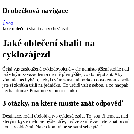
Drobečková navigace
Úvod
Jaké oblečení sbalit na cyklozájezd
Jaké oblečení sbalit na
cyklozájezd
Čeká vás zasloužená cyklodovolená – ale namísto těšení stojíte nad
prázdným zavazadlem a marně přemýšlíte, co do něj sbalit. Aby
vám nic nechybělo, nebyla vám zima ani horko a dovolenou v sedle
jste si zkrátka užili na jedničku. Co určitě vzít s sebou, a co naopak
nechat doma? Poradíme v tomto článku.
3 otázky, na které musíte znát odpověď
Destinace, roční období a typ cyklozájezdu. To jsou tři témata, nad
kterými byste měli přemýšlet dřív, než ze skříně začnete tahat první
kousky oblečení. Na co konkrétně se sami sebe ptát?