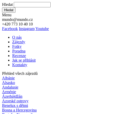
Hledat
Hledat
Menu
mundo@mundo.cz
+420 773 10 40 10
Facebook
Instagram
Youtube
O nás
Zájezdy
Fotky
Poradna
Recenze
Jak se přihlásit
Kontakty
Přehled všech zájezdů
Albánie
Alsasko
Andalusie
Arménie
Ázerbájdžán
Azorské ostrovy
Benelux s dětmi
Bosna a Hercegovina