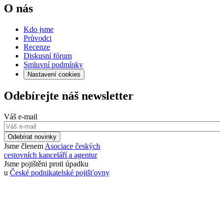
O nás
Kdo jsme
Průvodci
Recenze
Diskusní fórum
Smluvní podmínky
Nastavení cookies
Odebírejte náš newsletter
Váš e-mail
Odebírat novinky
Jsme členem
Asociace českých
cestovních kanceláří a agentur
Jsme pojištěni proti úpadku
u
České podnikatelské pojišťovny