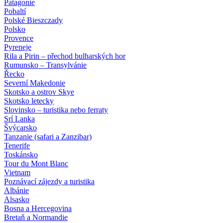
Patagonie
Pobaltí
Polské Bieszczady
Polsko
Provence
Pyreneje
Rila a Pirin – přechod bulharských hor
Rumunsko – Transylvánie
Řecko
Severní Makedonie
Skotsko a ostrov Skye
Skotsko letecky
Slovinsko – turistika nebo ferraty
Srí Lanka
Švýcarsko
Tanzanie (safari a Zanzibar)
Tenerife
Toskánsko
Tour du Mont Blanc
Vietnam
Poznávací zájezdy
a turistika
Albánie
Alsasko
Bosna a Hercegovina
Bretaň a Normandie