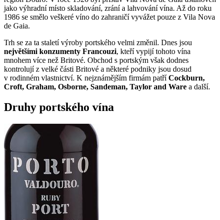
jako výhradní místo skladování, zrání a lahvování vína. Až do roku
1986 se smělo veškeré víno do zahraničí vyvážet pouze z Vila Nova
de Gaia.
Trh se za ta staletí výroby portského velmi změnil. Dnes jsou
největšími konzumenty Francouzi
, kteří vypijí tohoto vína
mnohem více než Britové. Obchod s portským však dodnes
kontrolují z velké části Britové a některé podniky jsou dosud
v rodinném vlastnictví. K nejznámějším firmám patří
Cockburn,
Croft, Graham, Osborne, Sandeman, Taylor and Ware
a další.
Druhy portského vína