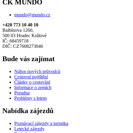
CK MUNDO
mundo@mundo.cz
+420 773 10 40 10
Balbínova 1260,
500 03 Hradec Králové
IČ: 68459718
DIČ: CZ7608273046
Bude vás zajímat
Nábor nových průvodců
Cestovní pojištění
Články o cestování
Informace o zemích
Poradna
Problémy s letem
Nabídka zájezdů
Poznávací zájezdy a turistika
Letecké zájezdy