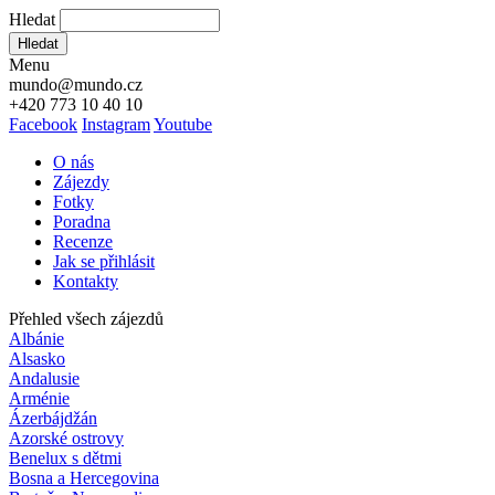
Hledat
Hledat
Menu
mundo@mundo.cz
+420 773 10 40 10
Facebook
Instagram
Youtube
O nás
Zájezdy
Fotky
Poradna
Recenze
Jak se přihlásit
Kontakty
Přehled všech zájezdů
Albánie
Alsasko
Andalusie
Arménie
Ázerbájdžán
Azorské ostrovy
Benelux s dětmi
Bosna a Hercegovina