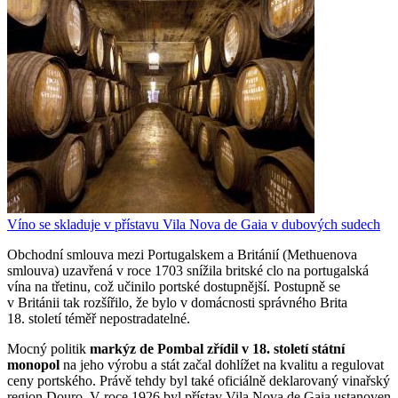
Víno se skladuje v přístavu Vila Nova de Gaia v dubových sudech
Obchodní smlouva mezi Portugalskem a Británií (Methuenova
smlouva) uzavřená v roce 1703 snížila britské clo na portugalská
vína na třetinu, což učinilo portské dostupnější. Postupně se
v Británii tak rozšířilo, že bylo v domácnosti správného Brita
18. století téměř nepostradatelné.
Mocný politik
markýz de Pombal zřídil v 18. století státní
monopol
na jeho výrobu a stát začal dohlížet na kvalitu a regulovat
ceny portského. Právě tehdy byl také oficiálně deklarovaný vinařský
region Douro. V roce 1926 byl přístav Vila Nova de Gaia ustanoven