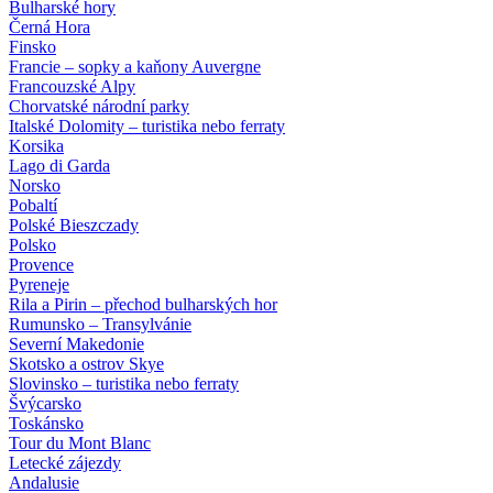
Bulharské hory
Černá Hora
Finsko
Francie – sopky a kaňony Auvergne
Francouzské Alpy
Chorvatské národní parky
Italské Dolomity – turistika nebo ferraty
Korsika
Lago di Garda
Norsko
Pobaltí
Polské Bieszczady
Polsko
Provence
Pyreneje
Rila a Pirin – přechod bulharských hor
Rumunsko – Transylvánie
Severní Makedonie
Skotsko a ostrov Skye
Slovinsko – turistika nebo ferraty
Švýcarsko
Toskánsko
Tour du Mont Blanc
Letecké zájezdy
Andalusie