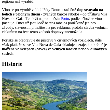
regionu smí vyrábět.
Víno se po výrobě v údolí řeky Douro
tradičně dopravovalo na
lodích s plochým dnem
- zvaných barcos rabelos - do přístavu Vila
Nova de Gaia. Ten leží naproti městu
Porto
, podle něhož se víno
jmenuje. Dnes už jsou lodě barcos rabelos používané jen pro
závody, slavnostní příležitosti a pro reklamu, protože stavba vodních
elektráren na řece tento způsob dopravy znemožnila.
Portské se přepravuje do přístavu v cisternových vozidlech, stále
však platí, že se ve Vila Nova de Gaia skladuje a zraje, konkrétně je
uložené ve sklepech (caves) ve velkých kádích nebo v dubových
sudech
.
Historie