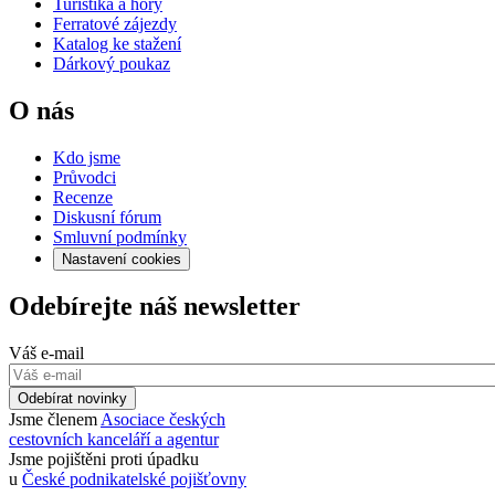
Turistika a hory
Ferratové zájezdy
Katalog ke stažení
Dárkový poukaz
O nás
Kdo jsme
Průvodci
Recenze
Diskusní fórum
Smluvní podmínky
Nastavení cookies
Odebírejte náš newsletter
Váš e-mail
Odebírat novinky
Jsme členem
Asociace českých
cestovních kanceláří a agentur
Jsme pojištěni proti úpadku
u
České podnikatelské pojišťovny