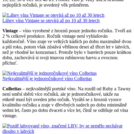
nejlepších ročníků, je uvedený věk průměrem.
Láhev vína Vintage se otevírá až po 10 až 30 letech
Vintage
– víno vyrobené z hroznů pouze jednoho ročníku. Tvoří asi
2 % celkové produkce. Ročník vintage není vyhlašován
každoročně. Víno zraje ve velkých kádích po dobu maximálně dvou
a půl roku, potom však zůstává většinou deset až třicet let v lahvích,
než je vhodné ke konzumaci. Protože bylo v barelech pouze krátkou
dobu, zachovává si svoji tmavou rubínovou barvu a ovocnou
příchuť.
Nejkvalitnější je jednoročníkové víno Colheitas
Colheitas
– nejkvalitnější portské víno. Na rozdíl od Ruby a Tawny
není směsí sběrů více ročníků, ale je jednoročníkové, takže na
etiketě musí být uveden jeho ročník. Vyrábí se z hroznů vysoce
kvalitního ročníku a zraje v dřevěných sudech po dobu minimálně
sedmi let, často po dobu dvaceti a více let, čímž se odlišuje od vína
vintage.