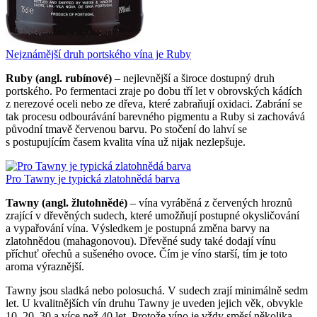
Nejznámější druh portského vína je Ruby
Ruby (angl. rubínové)
– nejlevnější a široce dostupný druh
portského. Po fermentaci zraje po dobu tří let v obrovských kádích
z nerezové oceli nebo ze dřeva, které zabraňují oxidaci. Zabrání se
tak procesu odbourávání barevného pigmentu a Ruby si zachovává
původní tmavě červenou barvu. Po stočení do lahví se
s postupujícím časem kvalita vína už nijak nezlepšuje.
Pro Tawny je typická zlatohnědá barva
Tawny (angl. žlutohnědé)
– vína vyráběná z červených hroznů
zrající v dřevěných sudech, které umožňují postupné okysličování
a vypařování vína. Výsledkem je postupná změna barvy na
zlatohnědou (mahagonovou). Dřevěné sudy také dodají vínu
příchuť ořechů a sušeného ovoce. Čím je víno starší, tím je toto
aroma výraznější.
Tawny jsou sladká nebo polosuchá. V sudech zrají minimálně sedm
let. U kvalitnějších vín druhu Tawny je uveden jejich věk, obvykle
10, 20, 30 a více než 40 let. Protože víno je vždy směsí několika