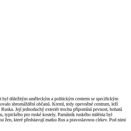
let byl důležitým uměleckým a politickým centrem se specifickým
sazovalo shromáždění občanů. Kreml, tedy opevněné centrum, leží
ho Ruska. Její jednoduchý exteriér trochu připomíná pevnost, bohatá
vu, typického pro ruské kostely. Památník ruského milénia byl
ou žen, které představují matku Rus a pravoslavnou církev. Pod nimi