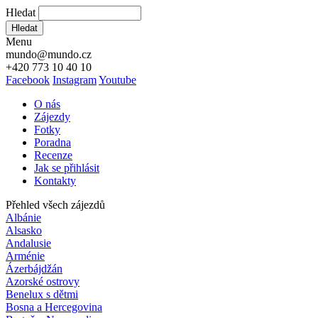
Hledat
Hledat
Menu
mundo@mundo.cz
+420 773 10 40 10
Facebook
Instagram
Youtube
O nás
Zájezdy
Fotky
Poradna
Recenze
Jak se přihlásit
Kontakty
Přehled všech zájezdů
Albánie
Alsasko
Andalusie
Arménie
Ázerbájdžán
Azorské ostrovy
Benelux s dětmi
Bosna a Hercegovina