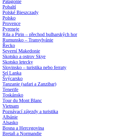
Patagonie
Pobaltí
Polské Bieszczady
Polsko
Provence
Pyreneje
Rila a Pirin – přechod bulharských hor
Rumunsko – Transylvánie
Řecko
Severní Makedonie
Skotsko a ostrov Skye
Skotsko letecky
Slovinsko – turistika nebo ferraty
Srí Lanka
Švýcarsko
Tanzanie (safari a Zanzibar)
Tenerife
Toskánsko
Tour du Mont Blanc
Vietnam
Poznávací zájezdy
a turistika
Albánie
Alsasko
Bosna a Hercegovina
Bretaň a Normandie