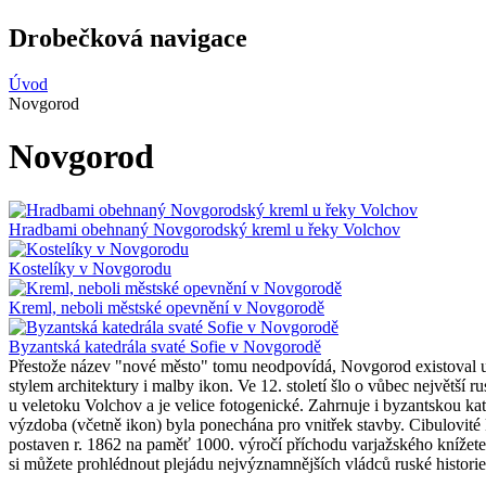
Drobečková navigace
Úvod
Novgorod
Novgorod
Hradbami obehnaný Novgorodský kreml u řeky Volchov
Kostelíky v Novgorodu
Kreml, neboli městské opevnění v Novgorodě
Byzantská katedrála svaté Sofie v Novgorodě
Přestože název "nové město" tomu neodpovídá, Novgorod existoval už v
stylem architektury i malby ikon. Ve 12. století šlo o vůbec největš
u veletoku Volchov a je velice fotogenické. Zahrnuje i byzantskou kat
výzdoba (včetně ikon) byla ponechána pro vnitřek stavby. Cibulovité k
postaven r. 1862 na paměť 1000. výročí příchodu varjažského knížete 
si můžete prohlédnout plejádu nejvýznamnějších vládců ruské historie, 