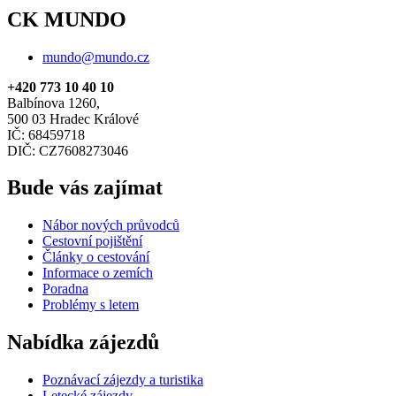
CK MUNDO
mundo@mundo.cz
+420 773 10 40 10
Balbínova 1260,
500 03 Hradec Králové
IČ: 68459718
DIČ: CZ7608273046
Bude vás zajímat
Nábor nových průvodců
Cestovní pojištění
Články o cestování
Informace o zemích
Poradna
Problémy s letem
Nabídka zájezdů
Poznávací zájezdy a turistika
Letecké zájezdy