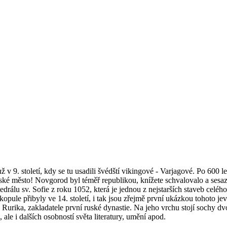
 9. století, kdy se tu usadili švédští vikingové - Varjagové. Po 600 
í ruské město! Novgorod byl téměř republikou, knížete schvalovalo a se
edrálu sv. Sofie z roku 1052, která je jednou z nejstarších staveb celé
opule přibyly ve 14. století, i tak jsou zřejmě první ukázkou tohoto je
Rurika, zakladatele první ruské dynastie. Na jeho vrchu stojí sochy dv
ale i dalších osobností světa literatury, umění apod.