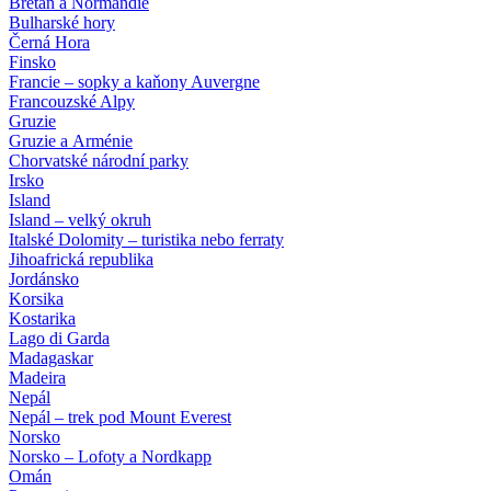
Bretaň a Normandie
Bulharské hory
Černá Hora
Finsko
Francie – sopky a kaňony Auvergne
Francouzské Alpy
Gruzie
Gruzie a Arménie
Chorvatské národní parky
Irsko
Island
Island – velký okruh
Italské Dolomity – turistika nebo ferraty
Jihoafrická republika
Jordánsko
Korsika
Kostarika
Lago di Garda
Madagaskar
Madeira
Nepál
Nepál – trek pod Mount Everest
Norsko
Norsko – Lofoty a Nordkapp
Omán