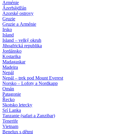
Arménie
Ázerbájdžán
Azorské ostrovy
Gruzie
Gruzie a Arménie
Irsko
Island
Island – velký okruh
Jihoafrická republika
Jordánsko
Kostarika
Madagaskar
Madeira
Nepál
Nepál – trek pod Mount Everest
Norsko – Lofoty a Nordkapp
Omán
Patagonie
Řecko
Skotsko letecky
Srí Lanka
Tanzanie (safari a Zanzibar)
Tenerife
Vietnam
Benelux s dětmi