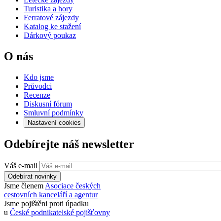
Turistika a hory
Ferratové zájezdy
Katalog ke stažení
Dárkový poukaz
O nás
Kdo jsme
Průvodci
Recenze
Diskusní fórum
Smluvní podmínky
Nastavení cookies
Odebírejte náš newsletter
Váš e-mail
Odebírat novinky
Jsme členem
Asociace českých
cestovních kanceláří a agentur
Jsme pojištěni proti úpadku
u
České podnikatelské pojišťovny