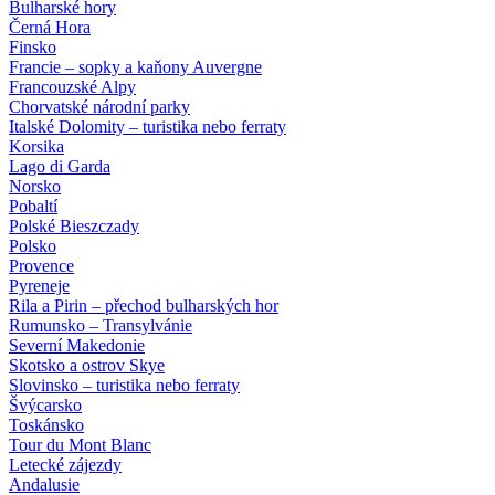
Bulharské hory
Černá Hora
Finsko
Francie – sopky a kaňony Auvergne
Francouzské Alpy
Chorvatské národní parky
Italské Dolomity – turistika nebo ferraty
Korsika
Lago di Garda
Norsko
Pobaltí
Polské Bieszczady
Polsko
Provence
Pyreneje
Rila a Pirin – přechod bulharských hor
Rumunsko – Transylvánie
Severní Makedonie
Skotsko a ostrov Skye
Slovinsko – turistika nebo ferraty
Švýcarsko
Toskánsko
Tour du Mont Blanc
Letecké zájezdy
Andalusie