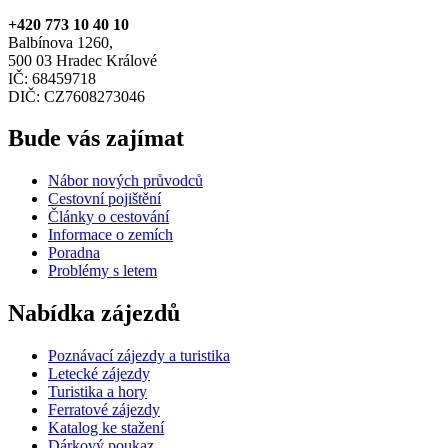
+420 773 10 40 10
Balbínova 1260,
500 03 Hradec Králové
IČ: 68459718
DIČ: CZ7608273046
Bude vás zajímat
Nábor nových průvodců
Cestovní pojištění
Články o cestování
Informace o zemích
Poradna
Problémy s letem
Nabídka zájezdů
Poznávací zájezdy a turistika
Letecké zájezdy
Turistika a hory
Ferratové zájezdy
Katalog ke stažení
Dárkový poukaz