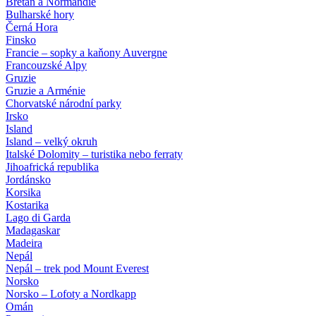
Bretaň a Normandie
Bulharské hory
Černá Hora
Finsko
Francie – sopky a kaňony Auvergne
Francouzské Alpy
Gruzie
Gruzie a Arménie
Chorvatské národní parky
Irsko
Island
Island – velký okruh
Italské Dolomity – turistika nebo ferraty
Jihoafrická republika
Jordánsko
Korsika
Kostarika
Lago di Garda
Madagaskar
Madeira
Nepál
Nepál – trek pod Mount Everest
Norsko
Norsko – Lofoty a Nordkapp
Omán