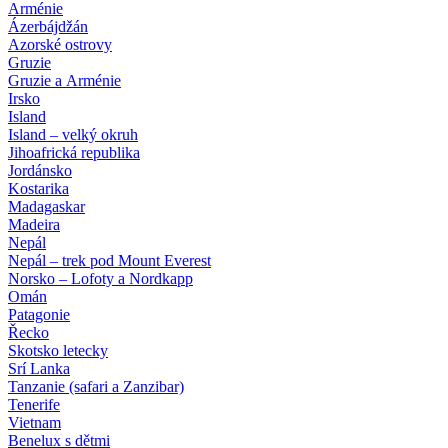
Arménie
Ázerbájdžán
Azorské ostrovy
Gruzie
Gruzie a Arménie
Irsko
Island
Island – velký okruh
Jihoafrická republika
Jordánsko
Kostarika
Madagaskar
Madeira
Nepál
Nepál – trek pod Mount Everest
Norsko – Lofoty a Nordkapp
Omán
Patagonie
Řecko
Skotsko letecky
Srí Lanka
Tanzanie (safari a Zanzibar)
Tenerife
Vietnam
Benelux s dětmi