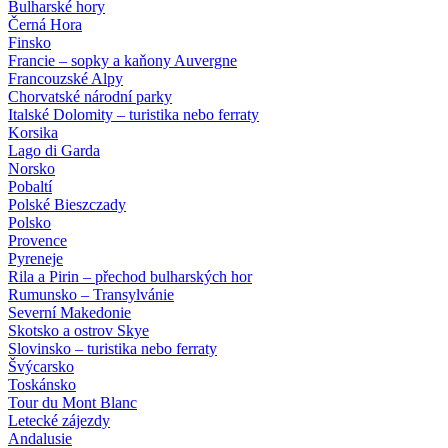
Bulharské hory
Černá Hora
Finsko
Francie – sopky a kaňony Auvergne
Francouzské Alpy
Chorvatské národní parky
Italské Dolomity – turistika nebo ferraty
Korsika
Lago di Garda
Norsko
Pobaltí
Polské Bieszczady
Polsko
Provence
Pyreneje
Rila a Pirin – přechod bulharských hor
Rumunsko – Transylvánie
Severní Makedonie
Skotsko a ostrov Skye
Slovinsko – turistika nebo ferraty
Švýcarsko
Toskánsko
Tour du Mont Blanc
Letecké zájezdy
Andalusie