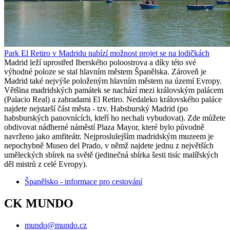
Park El Retiro v Madridu nabízí možnost projet se na lodičkách
Madrid leží uprostřed Iberského poloostrova a díky této své
výhodné poloze se stal hlavním městem Španělska. Zároveň je
Madrid také nejvýše položeným hlavním městem na území Evropy.
Většina madridských památek se nachází mezi královským palácem
(Palacio Real) a zahradami El Retiro. Nedaleko královského paláce
najdete nejstarší část města - tzv. Habsburský Madrid (po
habsburských panovnících, kteří ho nechali vybudovat). Zde můžete
obdivovat nádherné náměstí Plaza Mayor, které bylo původně
navrženo jako amfiteátr. Nejproslulejším madridským muzeem je
nepochybně Museo del Prado, v němž najdete jednu z největších
uměleckých sbírek na světě (jedinečná sbírka šesti tisíc malířských
děl mistrů z celé Evropy).
Španělsko - informace pro cestování
CK MUNDO
mundo@mundo.cz