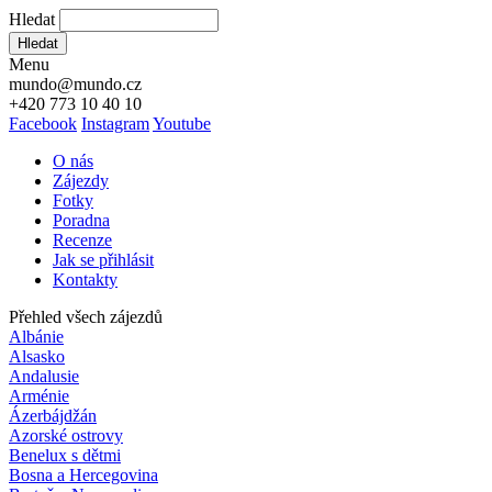
Hledat
Hledat
Menu
mundo@mundo.cz
+420 773 10 40 10
Facebook
Instagram
Youtube
O nás
Zájezdy
Fotky
Poradna
Recenze
Jak se přihlásit
Kontakty
Přehled všech zájezdů
Albánie
Alsasko
Andalusie
Arménie
Ázerbájdžán
Azorské ostrovy
Benelux s dětmi
Bosna a Hercegovina