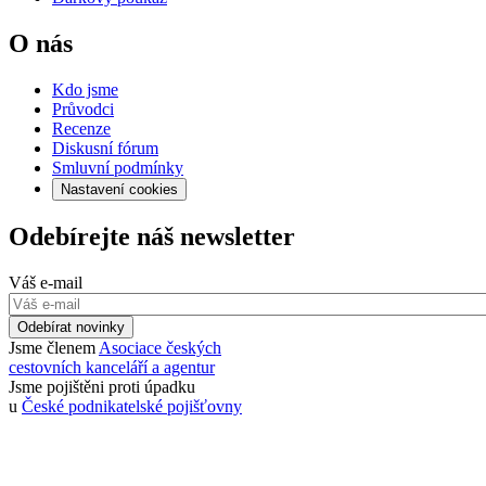
O nás
Kdo jsme
Průvodci
Recenze
Diskusní fórum
Smluvní podmínky
Nastavení cookies
Odebírejte náš newsletter
Váš e-mail
Odebírat novinky
Jsme členem
Asociace českých
cestovních kanceláří a agentur
Jsme pojištěni proti úpadku
u
České podnikatelské pojišťovny