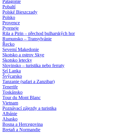
Patagonie
Pobaltí
Polské Bieszczady
Polsko
Provence
Pyreneje
Rila a Pirin – přechod bulharských hor
Rumunsko – Transylvánie
Řecko
Severní Makedonie
Skotsko a ostrov Skye
Skotsko letecky
Slovinsko – turistika nebo ferraty
Srí Lanka
Švýcarsko
Tanzanie (safari a Zanzibar)
Tenerife
Toskánsko
Tour du Mont Blanc
Vietnam
Poznávací zájezdy
a turistika
Albánie
Alsasko
Bosna a Hercegovina
Bretaň a Normandie