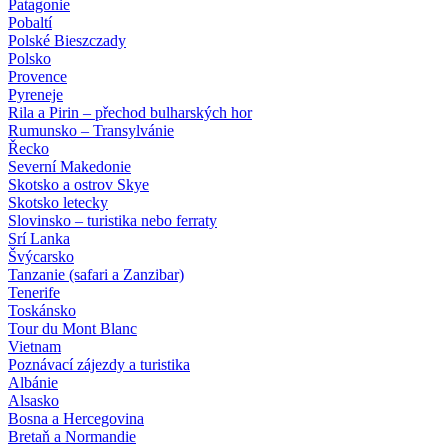
Patagonie
Pobaltí
Polské Bieszczady
Polsko
Provence
Pyreneje
Rila a Pirin – přechod bulharských hor
Rumunsko – Transylvánie
Řecko
Severní Makedonie
Skotsko a ostrov Skye
Skotsko letecky
Slovinsko – turistika nebo ferraty
Srí Lanka
Švýcarsko
Tanzanie (safari a Zanzibar)
Tenerife
Toskánsko
Tour du Mont Blanc
Vietnam
Poznávací zájezdy
a turistika
Albánie
Alsasko
Bosna a Hercegovina
Bretaň a Normandie