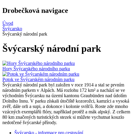
Drobečková navigace
Úvod
Švýcarsko
Švýcarský národní park
Švýcarský národní park
Hory Švýcarského národního parku
Potok ve Švýcarském národním parku
Švýcarský národní park byl založen v roce 1914 a stal se prvním
národním parkem v Alpách. Má rozlohu 172 km² a nachází se ve
východním Švýcarsku na území kantonu Graubünden nad údolím
Dolního Innu. V parku získali útočiště kozorožci, kamzíci a vysoká
zvěř, dále orli a supi, a dokonce i kolonie svišťů. Roste zde mnoho
vzácných exemplářů flóry, například protěž a mák alpský. Z celkem
80 km značených turistických stezek si můžete vychutnat kouzlo
nedotčené švýcarské přírody.
Švýcarsko - informace pro cestování