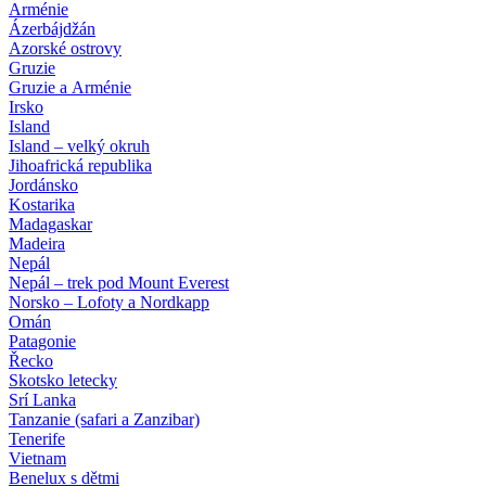
Arménie
Ázerbájdžán
Azorské ostrovy
Gruzie
Gruzie a Arménie
Irsko
Island
Island – velký okruh
Jihoafrická republika
Jordánsko
Kostarika
Madagaskar
Madeira
Nepál
Nepál – trek pod Mount Everest
Norsko – Lofoty a Nordkapp
Omán
Patagonie
Řecko
Skotsko letecky
Srí Lanka
Tanzanie (safari a Zanzibar)
Tenerife
Vietnam
Benelux s dětmi