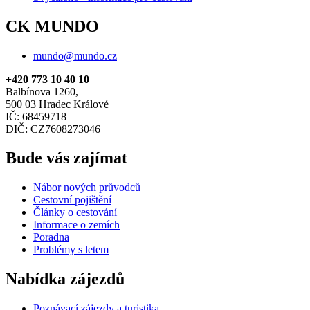
CK MUNDO
mundo@mundo.cz
+420 773 10 40 10
Balbínova 1260,
500 03 Hradec Králové
IČ: 68459718
DIČ: CZ7608273046
Bude vás zajímat
Nábor nových průvodců
Cestovní pojištění
Články o cestování
Informace o zemích
Poradna
Problémy s letem
Nabídka zájezdů
Poznávací zájezdy a turistika