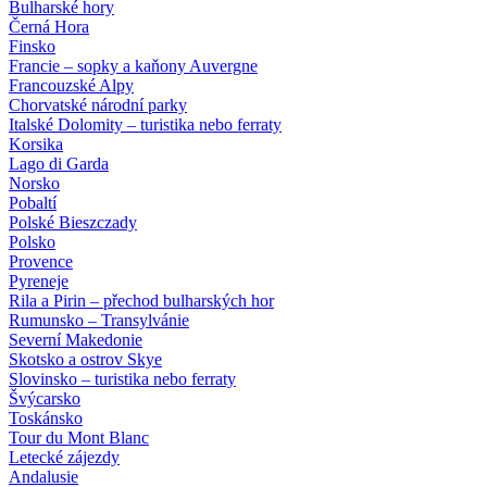
Bulharské hory
Černá Hora
Finsko
Francie – sopky a kaňony Auvergne
Francouzské Alpy
Chorvatské národní parky
Italské Dolomity – turistika nebo ferraty
Korsika
Lago di Garda
Norsko
Pobaltí
Polské Bieszczady
Polsko
Provence
Pyreneje
Rila a Pirin – přechod bulharských hor
Rumunsko – Transylvánie
Severní Makedonie
Skotsko a ostrov Skye
Slovinsko – turistika nebo ferraty
Švýcarsko
Toskánsko
Tour du Mont Blanc
Letecké zájezdy
Andalusie