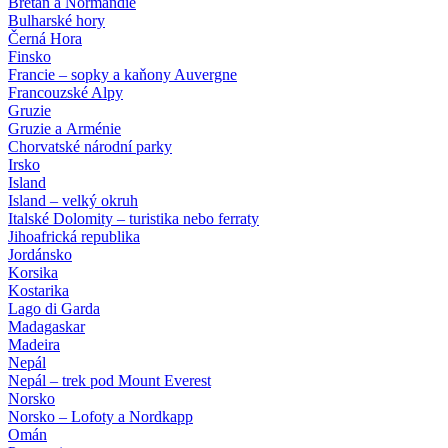
Bretaň a Normandie
Bulharské hory
Černá Hora
Finsko
Francie – sopky a kaňony Auvergne
Francouzské Alpy
Gruzie
Gruzie a Arménie
Chorvatské národní parky
Irsko
Island
Island – velký okruh
Italské Dolomity – turistika nebo ferraty
Jihoafrická republika
Jordánsko
Korsika
Kostarika
Lago di Garda
Madagaskar
Madeira
Nepál
Nepál – trek pod Mount Everest
Norsko
Norsko – Lofoty a Nordkapp
Omán