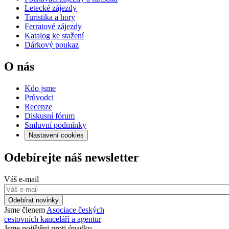
Letecké zájezdy
Turistika a hory
Ferratové zájezdy
Katalog ke stažení
Dárkový poukaz
O nás
Kdo jsme
Průvodci
Recenze
Diskusní fórum
Smluvní podmínky
Nastavení cookies
Odebírejte náš newsletter
Váš e-mail
Odebírat novinky
Jsme členem
Asociace českých
cestovních kanceláří a agentur
Jsme pojištěni proti úpadku