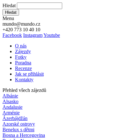
Hledat
Hledat
Menu
mundo@mundo.cz
+420 773 10 40 10
Facebook
Instagram
Youtube
O nás
Zájezdy
Fotky
Poradna
Recenze
Jak se přihlásit
Kontakty
Přehled všech zájezdů
Albánie
Alsasko
Andalusie
Arménie
Ázerbájdžán
Azorské ostrovy
Benelux s dětmi
Bosna a Hercegovina