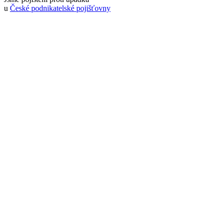
u
České podnikatelské pojišťovny