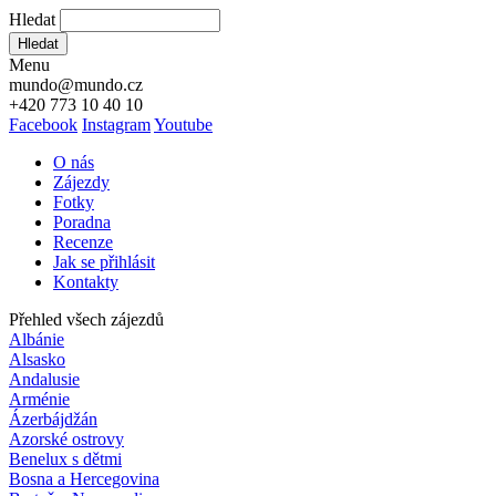
Hledat
Hledat
Menu
mundo@mundo.cz
+420 773 10 40 10
Facebook
Instagram
Youtube
O nás
Zájezdy
Fotky
Poradna
Recenze
Jak se přihlásit
Kontakty
Přehled všech zájezdů
Albánie
Alsasko
Andalusie
Arménie
Ázerbájdžán
Azorské ostrovy
Benelux s dětmi
Bosna a Hercegovina