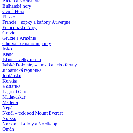
Bretaň a Normandie
Bulharské hory
Černá Hora
Finsko
Francie – sopky a kaňony Auvergne
Francouzské Alpy
Gruzie
Gruzie a Arménie
Chorvatské národní parky
Irsko
Island
Island – velký okruh
Italské Dolomity – turistika nebo ferraty
Jihoafrická republika
Jordánsko
Korsika
Kostarika
Lago di Garda
Madagaskar
Madeira
Nepál
Nepál – trek pod Mount Everest
Norsko
Norsko – Lofoty a Nordkapp
Omán