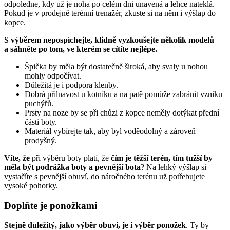
odpoledne, kdy už je noha po celém dni unavená a lehce nateklá.
Pokud je v prodejně terénní trenažér, zkuste si na něm i výšlap do
kopce.
S výběrem nepospíchejte, klidně vyzkoušejte několik modelů
a sáhněte po tom, ve kterém se cítíte nejlépe.
Špička by měla být dostatečně široká, aby svaly u nohou
mohly odpočívat.
Důležitá je i podpora klenby.
Dobrá přilnavost u kotníku a na patě pomůže zabránit vzniku
puchýřů.
Prsty na noze by se při chůzi z kopce neměly dotýkat přední
části boty.
Materiál vybírejte tak, aby byl voděodolný a zároveň
prodyšný.
Víte, že
při výběru boty platí, že
čím je těžší terén, tím tužší by
měla být podrážka boty a pevnější bota
? Na lehký výšlap si
vystačíte s pevnější obuví, do náročného terénu už potřebujete
vysoké pohorky.
Doplňte je ponožkami
Stejně důležitý, jako výběr obuvi, je i výběr ponožek
. Ty by