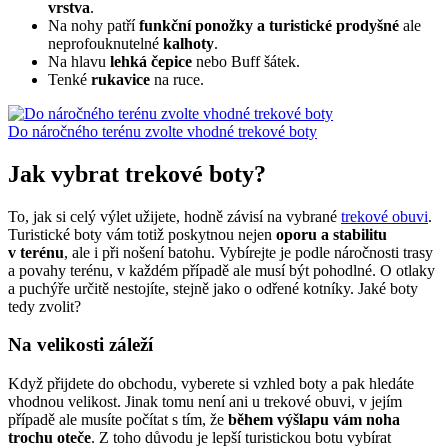
vrstva
.
Na nohy patří
funkční ponožky a turistické prodyšné
ale
neprofouknutelné
kalhoty
.
Na hlavu
lehká čepice
nebo Buff šátek.
Tenké
rukavice
na ruce.
Do náročného terénu zvolte vhodné trekové boty
Jak vybrat trekové boty?
To, jak si celý výlet užijete, hodně závisí na vybrané
trekové obuvi
.
Turistické boty vám totiž poskytnou nejen
oporu a stabilitu
v terénu
, ale i při nošení batohu. Vybírejte je podle náročnosti trasy
a povahy terénu, v každém případě ale musí být pohodlné. O otlaky
a puchýře určitě nestojíte, stejně jako o odřené kotníky. Jaké boty
tedy zvolit?
Na velikosti záleží
Když přijdete do obchodu, vyberete si vzhled boty a pak hledáte
vhodnou velikost. Jinak tomu není ani u trekové obuvi, v jejím
případě ale musíte počítat s tím, že
během výšlapu vám noha
trochu oteče
. Z toho důvodu je lepší turistickou botu vybírat