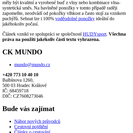
měly být kvalitní a vyrobené buď z vlny nebo kombinace vlna-
syntetická směs. Na bavlněné ponožky v tomto případě raději
zapomeňte, neodvádí od pokožky vlhkost a často stojí za vznikem
puchýřů. Sehnat lze i 100%
voděodolné ponožky
ideální do
jakéhokoliv počasí.
Článek vznikl ve spolupráci se společností
HUDYsport
.
Všechna
práva na použití jakékoliv části textu vyhrazena.
CK MUNDO
mundo@mundo.cz
+420 773 10 40 10
Balbínova 1260,
500 03 Hradec Králové
IČ: 68459718
DIČ: CZ7608273046
Bude vás zajímat
Nábor nových průvodců
Cestovní pojištění
Články o cestování