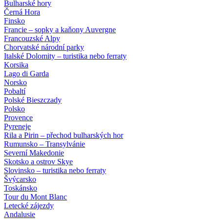
Bulharské hory
Černá Hora
Finsko
Francie – sopky a kaňony Auvergne
Francouzské Alpy
Chorvatské národní parky
Italské Dolomity – turistika nebo ferraty
Korsika
Lago di Garda
Norsko
Pobaltí
Polské Bieszczady
Polsko
Provence
Pyreneje
Rila a Pirin – přechod bulharských hor
Rumunsko – Transylvánie
Severní Makedonie
Skotsko a ostrov Skye
Slovinsko – turistika nebo ferraty
Švýcarsko
Toskánsko
Tour du Mont Blanc
Letecké zájezdy
Andalusie