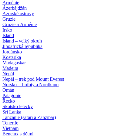
Arménie
Ázerbájdžán
Azorské ostrovy
Gruzie
Gruzie a Arménie
Irsko
Island
Island – velký okruh
Jihoafrická republika
Jordánsko
Kostarika
Madagaskar
Madeira
Nepál
Nepál – trek pod Mount Everest
Norsko – Lofoty a Nordkapp
Omán
Patagonie
Řecko
Skotsko letecky
Srí Lanka
Tanzanie (safari a Zanzibar)
Tenerife
Vietnam
Benelux s dětmi