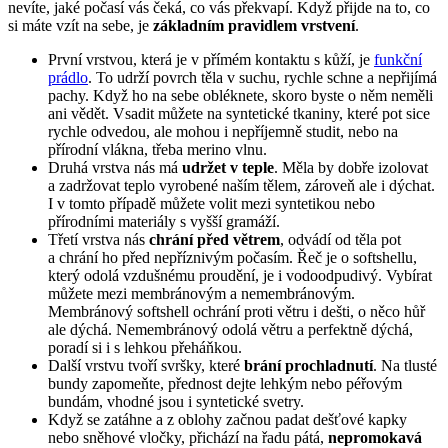
nevíte, jaké počasí vás čeká, co vás překvapí. Když přijde na to, co
si máte vzít na sebe, je
základním pravidlem vrstvení
.
První vrstvou, která je v přímém kontaktu s kůží, je
funkční
prádlo
. To udrží povrch těla v suchu, rychle schne a nepřijímá
pachy. Když ho na sebe obléknete, skoro byste o něm neměli
ani vědět. Vsadit můžete na syntetické tkaniny, které pot sice
rychle odvedou, ale mohou i nepříjemně studit, nebo na
přírodní vlákna, třeba merino vlnu.
Druhá vrstva nás má
udržet v teple
. Měla by dobře izolovat
a zadržovat teplo vyrobené naším tělem, zároveň ale i dýchat.
I v tomto případě můžete volit mezi syntetikou nebo
přírodními materiály s vyšší gramáží.
Třetí vrstva nás
chrání před větrem
, odvádí od těla pot
a chrání ho před nepříznivým počasím. Řeč je o softshellu,
který odolá vzdušnému proudění, je i vodoodpudivý. Vybírat
můžete mezi membránovým a nemembránovým.
Membránový softshell ochrání proti větru i dešti, o něco hůř
ale dýchá. Nemembránový odolá větru a perfektně dýchá,
poradí si i s lehkou přeháňkou.
Další vrstvu tvoří svršky, které
brání prochladnutí
. Na tlusté
bundy zapomeňte, přednost dejte lehkým nebo péřovým
bundám, vhodné jsou i syntetické svetry.
Když se zatáhne a z oblohy začnou padat dešťové kapky
nebo sněhové vločky, přichází na řadu pátá,
nepromokavá