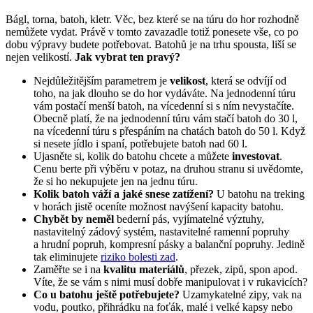
Bágl, torna, batoh, kletr. Věc, bez které se na túru do hor rozhodně
nemůžete vydat. Právě v tomto zavazadle totiž ponesete vše, co po
dobu výpravy budete potřebovat. Batohů je na trhu spousta, liší se
nejen velikostí.
Jak vybrat ten pravý?
Nejdůležitějším parametrem je
velikost
, která se odvíjí od
toho, na jak dlouho se do hor vydáváte. Na jednodenní túru
vám postačí menší batoh, na vícedenní si s ním nevystačíte.
Obecně platí, že na jednodenní túru vám stačí batoh do 30 l,
na vícedenní túru s přespáním na chatách batoh do 50 l. Když
si nesete jídlo i spaní, potřebujete batoh nad 60 l.
Ujasněte si, kolik do batohu chcete a můžete
investovat
.
Cenu berte při výběru v potaz, na druhou stranu si uvědomte,
že si ho nekupujete jen na jednu túru.
Kolik batoh váží a jaké snese zatížení?
U batohu na treking
v horách jistě oceníte možnost navýšení kapacity batohu.
Chybět by neměl
bederní pás, vyjímatelné výztuhy,
nastavitelný zádový systém, nastavitelné ramenní popruhy
a hrudní popruh, kompresní pásky a balanční popruhy. Jedině
tak eliminujete
riziko bolesti zad
.
Zaměřte se i na
kvalitu materiálů
, přezek, zipů, spon apod.
Víte, že se vám s nimi musí dobře manipulovat i v rukavicích?
Co u batohu ještě potřebujete?
Uzamykatelné zipy, vak na
vodu, poutko, přihrádku na foťák, malé i velké kapsy nebo