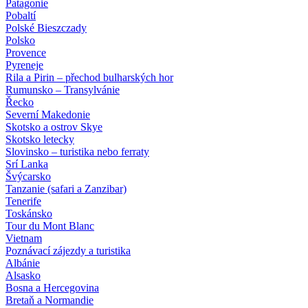
Patagonie
Pobaltí
Polské Bieszczady
Polsko
Provence
Pyreneje
Rila a Pirin – přechod bulharských hor
Rumunsko – Transylvánie
Řecko
Severní Makedonie
Skotsko a ostrov Skye
Skotsko letecky
Slovinsko – turistika nebo ferraty
Srí Lanka
Švýcarsko
Tanzanie (safari a Zanzibar)
Tenerife
Toskánsko
Tour du Mont Blanc
Vietnam
Poznávací zájezdy
a turistika
Albánie
Alsasko
Bosna a Hercegovina
Bretaň a Normandie