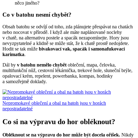
něco jiného?
Co v batohu nesmí chybět?
Obsah batohu se odvíjí od toho, zda plánujete přespávat na chatách
nebo nocovat v přírodě. I když ale máte naplánované noclehy
v chatě, na alternativu postele a spacák nezapomínejte. Hory jsou
nevyzpytatelné a klidně se může stát, že k chatě prostě nedojdete.
Hodit se tak může
bivakovací vak, spacák i samonafukovací
karimatka
.
Dál by
v batohu nemělo chybět
oblečení, mapa, čelovka,
multifunkční nůž, cestovní lékárnička, trekové hole, sluneční brýle,
opalovací krém, repelent, powerbanka, kompas, hodinky
a samozřejmě doklady.
Nepromokavé oblečení a obal na batoh jsou v horách
nepostradatelné
Co si na výpravu do hor obléknout?
Obléknout se na výpravu do hor může být docela oříšek.
Nikdy