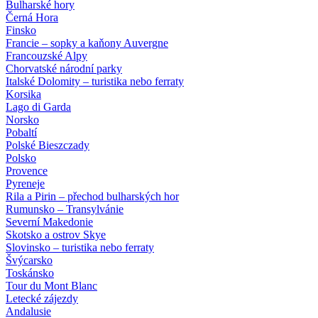
Bulharské hory
Černá Hora
Finsko
Francie – sopky a kaňony Auvergne
Francouzské Alpy
Chorvatské národní parky
Italské Dolomity – turistika nebo ferraty
Korsika
Lago di Garda
Norsko
Pobaltí
Polské Bieszczady
Polsko
Provence
Pyreneje
Rila a Pirin – přechod bulharských hor
Rumunsko – Transylvánie
Severní Makedonie
Skotsko a ostrov Skye
Slovinsko – turistika nebo ferraty
Švýcarsko
Toskánsko
Tour du Mont Blanc
Letecké zájezdy
Andalusie