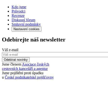
Kdo jsme
Průvodci
Recenze
Diskusní fórum
Smluvní podmínky
Nastavení cookies
Odebírejte náš newsletter
Váš e-mail
Odebírat novinky
Jsme členem
Asociace českých
cestovních kanceláří a agentur
Jsme pojištěni proti úpadku
u
České podnikatelské pojišťovny