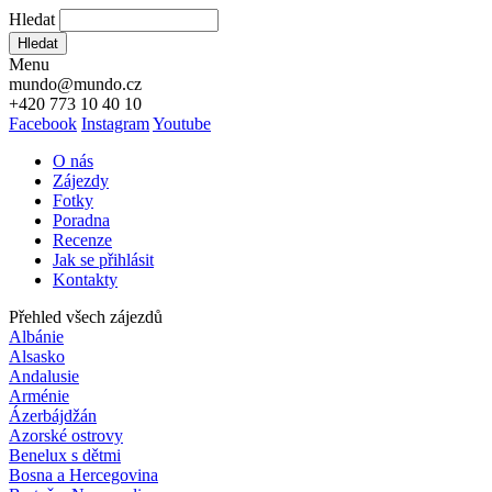
Hledat
Hledat
Menu
mundo@mundo.cz
+420 773 10 40 10
Facebook
Instagram
Youtube
O nás
Zájezdy
Fotky
Poradna
Recenze
Jak se přihlásit
Kontakty
Přehled všech zájezdů
Albánie
Alsasko
Andalusie
Arménie
Ázerbájdžán
Azorské ostrovy
Benelux s dětmi
Bosna a Hercegovina