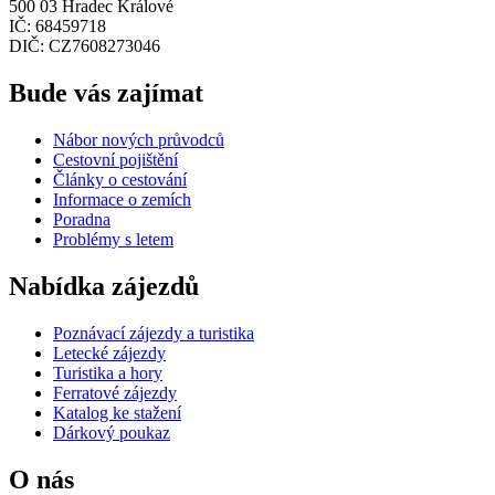
500 03 Hradec Králové
IČ: 68459718
DIČ: CZ7608273046
Bude vás zajímat
Nábor nových průvodců
Cestovní pojištění
Články o cestování
Informace o zemích
Poradna
Problémy s letem
Nabídka zájezdů
Poznávací zájezdy a turistika
Letecké zájezdy
Turistika a hory
Ferratové zájezdy
Katalog ke stažení
Dárkový poukaz
O nás