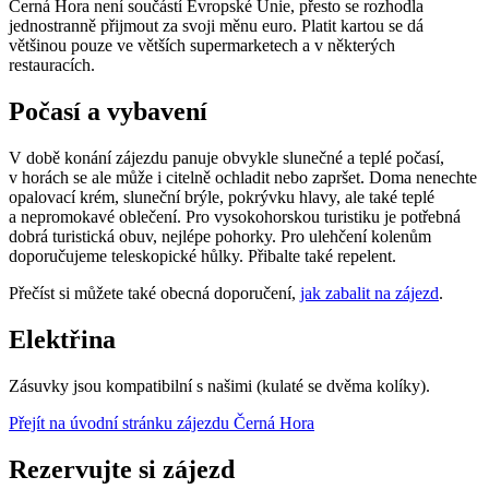
Černá Hora není součástí Evropské Unie, přesto se rozhodla
jednostranně přijmout za svoji měnu euro. Platit kartou se dá
většinou pouze ve větších supermarketech a v některých
restauracích.
Počasí a vybavení
V době konání zájezdu panuje obvykle slunečné a teplé počasí,
v horách se ale může i citelně ochladit nebo zapršet. Doma nenechte
opalovací krém, sluneční brýle, pokrývku hlavy, ale také teplé
a nepromokavé oblečení. Pro vysokohorskou turistiku je potřebná
dobrá turistická obuv, nejlépe pohorky. Pro ulehčení kolenům
doporučujeme teleskopické hůlky. Přibalte také repelent.
Přečíst si můžete také obecná doporučení,
jak zabalit na zájezd
.
Elektřina
Zásuvky jsou kompatibilní s našimi (kulaté se dvěma kolíky).
Přejít na úvodní stránku zájezdu Černá Hora
Rezervujte si zájezd