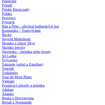
Patagonie
Pobaltí
Polské Bieszczady
Polsko
Provence
Pyreneje
Rila a Pirin – přechod bulharských hor
Rumunsko – Transylvánie
Řecko
Severní Makedonie
Skotsko a ostrov Skye
Skotsko letecky
Slovinsko – turistika nebo ferraty
Srí Lanka
Švýcarsko
Tanzanie (safari a Zanzibar)
Tenerife
Toskánsko
Tour du Mont Blanc
Vietnam
Poznávací zájezdy
a turistika
Albánie
Alsasko
Bosna a Hercegovina
Bretaň a Normandie