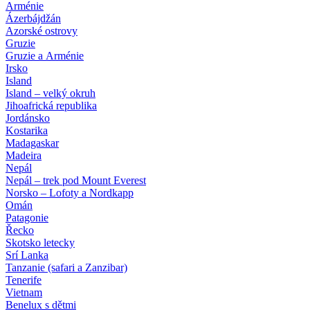
Arménie
Ázerbájdžán
Azorské ostrovy
Gruzie
Gruzie a Arménie
Irsko
Island
Island – velký okruh
Jihoafrická republika
Jordánsko
Kostarika
Madagaskar
Madeira
Nepál
Nepál – trek pod Mount Everest
Norsko – Lofoty a Nordkapp
Omán
Patagonie
Řecko
Skotsko letecky
Srí Lanka
Tanzanie (safari a Zanzibar)
Tenerife
Vietnam
Benelux s dětmi