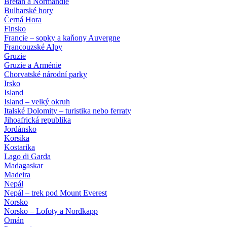
Bretaň a Normandie
Bulharské hory
Černá Hora
Finsko
Francie – sopky a kaňony Auvergne
Francouzské Alpy
Gruzie
Gruzie a Arménie
Chorvatské národní parky
Irsko
Island
Island – velký okruh
Italské Dolomity – turistika nebo ferraty
Jihoafrická republika
Jordánsko
Korsika
Kostarika
Lago di Garda
Madagaskar
Madeira
Nepál
Nepál – trek pod Mount Everest
Norsko
Norsko – Lofoty a Nordkapp
Omán