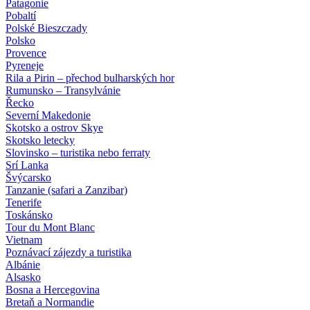
Patagonie
Pobaltí
Polské Bieszczady
Polsko
Provence
Pyreneje
Rila a Pirin – přechod bulharských hor
Rumunsko – Transylvánie
Řecko
Severní Makedonie
Skotsko a ostrov Skye
Skotsko letecky
Slovinsko – turistika nebo ferraty
Srí Lanka
Švýcarsko
Tanzanie (safari a Zanzibar)
Tenerife
Toskánsko
Tour du Mont Blanc
Vietnam
Poznávací zájezdy
a turistika
Albánie
Alsasko
Bosna a Hercegovina
Bretaň a Normandie