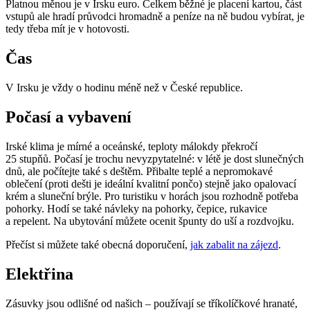
Platnou měnou je v Irsku euro. Celkem běžné je placení kartou, část
vstupů ale hradí průvodci hromadně a peníze na ně budou vybírat, je
tedy třeba mít je v hotovosti.
Čas
V Irsku je vždy o hodinu méně než v České republice.
Počasí a vybavení
Irské klima je mírné a oceánské, teploty málokdy překročí
25 stupňů. Počasí je trochu nevyzpytatelné: v létě je dost slunečných
dnů, ale počítejte také s deštěm. Přibalte teplé a nepromokavé
oblečení (proti dešti je ideální kvalitní pončo) stejně jako opalovací
krém a sluneční brýle. Pro turistiku v horách jsou rozhodně potřeba
pohorky. Hodí se také návleky na pohorky, čepice, rukavice
a repelent. Na ubytování můžete ocenit špunty do uší a rozdvojku.
Přečíst si můžete také obecná doporučení,
jak zabalit na zájezd
.
Elektřina
Zásuvky jsou odlišné od našich – používají se tříkolíčkové hranaté,