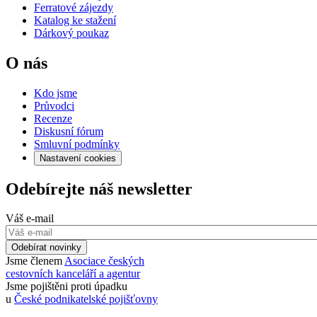
Ferratové zájezdy
Katalog ke stažení
Dárkový poukaz
O nás
Kdo jsme
Průvodci
Recenze
Diskusní fórum
Smluvní podmínky
Nastavení cookies
Odebírejte náš newsletter
Váš e-mail
Odebírat novinky
Jsme členem
Asociace českých
cestovních kanceláří a agentur
Jsme pojištěni proti úpadku
u
České podnikatelské pojišťovny