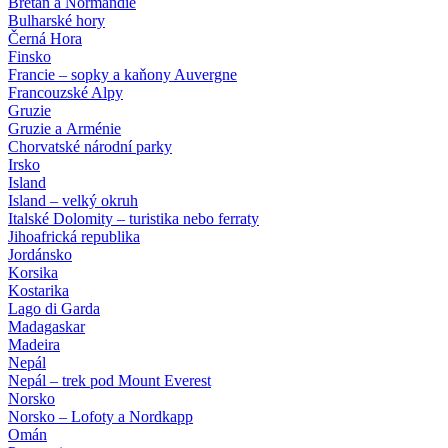
Bretaň a Normandie
Bulharské hory
Černá Hora
Finsko
Francie – sopky a kaňony Auvergne
Francouzské Alpy
Gruzie
Gruzie a Arménie
Chorvatské národní parky
Irsko
Island
Island – velký okruh
Italské Dolomity – turistika nebo ferraty
Jihoafrická republika
Jordánsko
Korsika
Kostarika
Lago di Garda
Madagaskar
Madeira
Nepál
Nepál – trek pod Mount Everest
Norsko
Norsko – Lofoty a Nordkapp
Omán