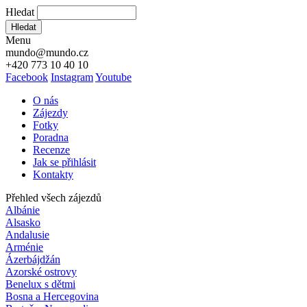
Hledat
Hledat
Menu
mundo@mundo.cz
+420 773 10 40 10
Facebook
Instagram
Youtube
O nás
Zájezdy
Fotky
Poradna
Recenze
Jak se přihlásit
Kontakty
Přehled všech zájezdů
Albánie
Alsasko
Andalusie
Arménie
Ázerbájdžán
Azorské ostrovy
Benelux s dětmi
Bosna a Hercegovina