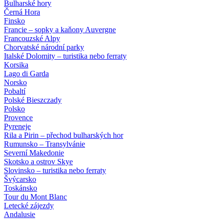
Bulharské hory
Černá Hora
Finsko
Francie – sopky a kaňony Auvergne
Francouzské Alpy
Chorvatské národní parky
Italské Dolomity – turistika nebo ferraty
Korsika
Lago di Garda
Norsko
Pobaltí
Polské Bieszczady
Polsko
Provence
Pyreneje
Rila a Pirin – přechod bulharských hor
Rumunsko – Transylvánie
Severní Makedonie
Skotsko a ostrov Skye
Slovinsko – turistika nebo ferraty
Švýcarsko
Toskánsko
Tour du Mont Blanc
Letecké zájezdy
Andalusie