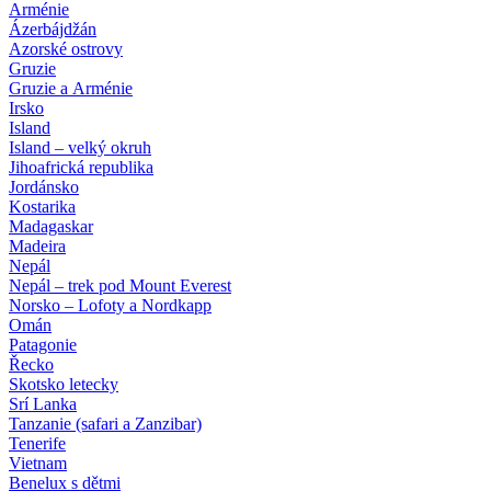
Arménie
Ázerbájdžán
Azorské ostrovy
Gruzie
Gruzie a Arménie
Irsko
Island
Island – velký okruh
Jihoafrická republika
Jordánsko
Kostarika
Madagaskar
Madeira
Nepál
Nepál – trek pod Mount Everest
Norsko – Lofoty a Nordkapp
Omán
Patagonie
Řecko
Skotsko letecky
Srí Lanka
Tanzanie (safari a Zanzibar)
Tenerife
Vietnam
Benelux s dětmi