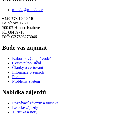
mundo@mundo.cz
+420 773 10 40 10
Balbínova 1260,
500 03 Hradec Králové
IČ: 68459718
DIČ: CZ7608273046
Bude vás zajímat
Nábor nových průvodců
Cestovní pojištění
Články o cestování
Informace o zemích
Poradna
Problémy s letem
Nabídka zájezdů
Poznávací zájezdy a turistika
Letecké zájezdy
Turistika a hory