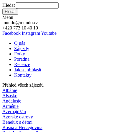
Hledat
Hledat
Menu
mundo@mundo.cz
+420 773 10 40 10
Facebook
Instagram
Youtube
O nás
Zájezdy
Fotky
Poradna
Recenze
Jak se přihlásit
Kontakty
Přehled všech zájezdů
Albánie
Alsasko
Andalusie
Arménie
Ázerbájdžán
Azorské ostrovy
Benelux s dětmi
Bosna a Hercegovina