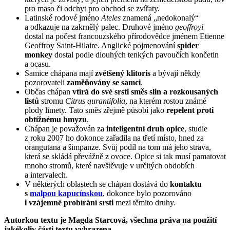
pro maso či odchyt pro obchod se zvířaty.
Latinské rodové jméno
Ateles
znamená „nedokonalý“
a odkazuje na zakrnělý palec. Druhové jméno
geoffroyi
dostal na počest francouzského přírodovědce jménem Etienne
Geoffroy Saint-Hilaire. Anglické pojmenování
spider
monkey
dostal podle dlouhých tenkých pavoučích končetin
a ocasu.
Samice chápana mají
zvětšený klitoris
a bývají někdy
pozorovateli
zaměňovány se samci
.
Občas chápan
vtírá do své srsti směs slin a rozkousaných
listů
stromu
Citrus aurantifolia
, na kterém rostou známé
plody limety. Tato směs zřejmě působí jako
repelent proti
obtížnému hmyzu
.
Chápan je považován za
inteligentní druh opice
, studie
z roku 2007 ho dokonce zařadila na třetí místo, hned za
orangutana a šimpanze. Svůj podíl na tom má jeho strava,
která se skládá převážně z ovoce. Opice si tak musí pamatovat
mnoho stromů, které navštěvuje v určitých obdobích
a intervalech.
V některých oblastech se chápan dostává do
kontaktu
s
malpou kapucínskou
, dokonce bylo pozorováno
i vzájemné probírání srsti
mezi těmito druhy.
Autorkou textu je Magda Starcová, všechna práva na použití
jakékoliv části textu vyhrazena.