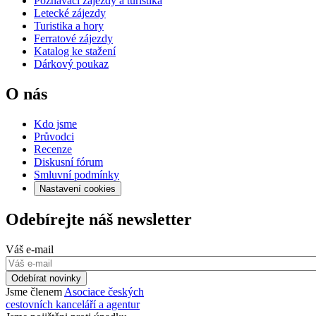
Poznávací zájezdy a turistika
Letecké zájezdy
Turistika a hory
Ferratové zájezdy
Katalog ke stažení
Dárkový poukaz
O nás
Kdo jsme
Průvodci
Recenze
Diskusní fórum
Smluvní podmínky
Nastavení cookies
Odebírejte náš newsletter
Váš e-mail
Odebírat novinky
Jsme členem
Asociace českých
cestovních kanceláří a agentur