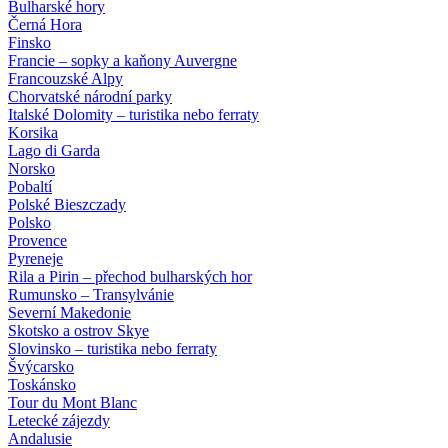
Bulharské hory
Černá Hora
Finsko
Francie – sopky a kaňony Auvergne
Francouzské Alpy
Chorvatské národní parky
Italské Dolomity – turistika nebo ferraty
Korsika
Lago di Garda
Norsko
Pobaltí
Polské Bieszczady
Polsko
Provence
Pyreneje
Rila a Pirin – přechod bulharských hor
Rumunsko – Transylvánie
Severní Makedonie
Skotsko a ostrov Skye
Slovinsko – turistika nebo ferraty
Švýcarsko
Toskánsko
Tour du Mont Blanc
Letecké zájezdy
Andalusie