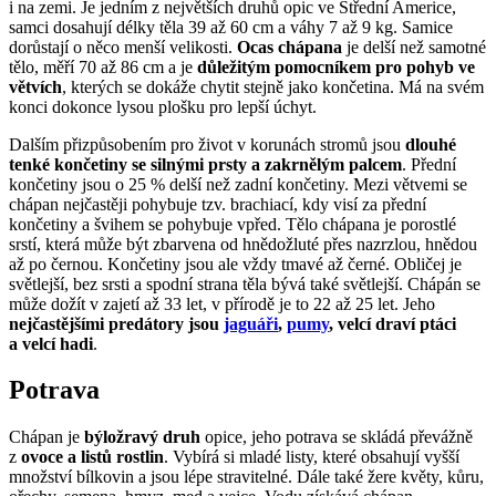
i na zemi. Je jedním z největších druhů opic ve Střední Americe,
samci dosahují délky těla 39 až 60 cm a váhy 7 až 9 kg. Samice
dorůstají o něco menší velikosti.
Ocas chápana
je delší než samotné
tělo, měří 70 až 86 cm a je
důležitým pomocníkem pro pohyb ve
větvích
, kterých se dokáže chytit stejně jako končetina. Má na svém
konci dokonce lysou plošku pro lepší úchyt.
Dalším přizpůsobením pro život v korunách stromů jsou
dlouhé
tenké končetiny se silnými prsty a zakrnělým palcem
. Přední
končetiny jsou o 25 % delší než zadní končetiny. Mezi větvemi se
chápan nejčastěji pohybuje tzv. brachiací, kdy visí za přední
končetiny a švihem se pohybuje vpřed. Tělo chápana je porostlé
srstí, která může být zbarvena od hnědožluté přes nazrzlou, hnědou
až po černou. Končetiny jsou ale vždy tmavé až černé. Obličej je
světlejší, bez srsti a spodní strana těla bývá také světlejší. Chápán se
může dožít v zajetí až 33 let, v přírodě je to 22 až 25 let. Jeho
nejčastějšími predátory jsou
jaguáři
,
pumy
, velcí draví ptáci
a velcí hadi
.
Potrava
Chápan je
býložravý druh
opice, jeho potrava se skládá převážně
z
ovoce a listů rostlin
. Vybírá si mladé listy, které obsahují vyšší
množství bílkovin a jsou lépe stravitelné. Dále také žere květy, kůru,