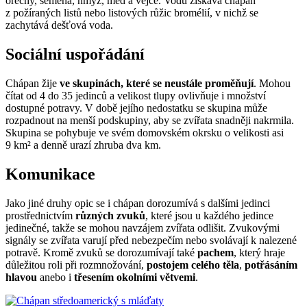
ořechy, semena, hmyz, med a vejce. Vodu získává chápan
z požíraných listů nebo listových růžic bromélií, v nichž se
zachytává dešťová voda.
Sociální uspořádání
Chápan žije
ve skupinách, které se neustále proměňují
. Mohou
čítat od 4 do 35 jedinců a velikost tlupy ovlivňuje i množství
dostupné potravy. V době jejího nedostatku se skupina může
rozpadnout na menší podskupiny, aby se zvířata snadněji nakrmila.
Skupina se pohybuje ve svém domovském okrsku o velikosti asi
9 km² a denně urazí zhruba dva km.
Komunikace
Jako jiné druhy opic se i chápan dorozumívá s dalšími jedinci
prostřednictvím
různých zvuků
, které jsou u každého jedince
jedinečné, takže se mohou navzájem zvířata odlišit. Zvukovými
signály se zvířata varují před nebezpečím nebo svolávají k nalezené
potravě. Kromě zvuků se dorozumívají také
pachem
, který hraje
důležitou roli při rozmnožování,
postojem celého těla
,
potřásáním
hlavou
anebo i
třesením okolními větvemi
.