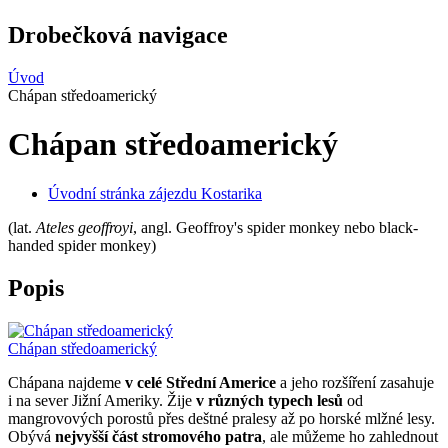
Drobečková navigace
Úvod
Chápan středoamerický
Chápan středoamerický
Úvodní stránka zájezdu Kostarika
(lat.
Ateles geoffroyi
, angl. Geoffroy's spider monkey nebo black-
handed spider monkey)
Popis
Chápan středoamerický
Chápana najdeme
v celé Střední Americe
a jeho rozšíření zasahuje
i na sever Jižní Ameriky. Žije
v různých typech lesů
od
mangrovových porostů přes deštné pralesy až po horské mlžné lesy.
Obývá
nejvyšší část stromového patra
, ale můžeme ho zahlednout