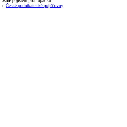
Jsme pojištěni proti úpadku
u
České podnikatelské pojišťovny