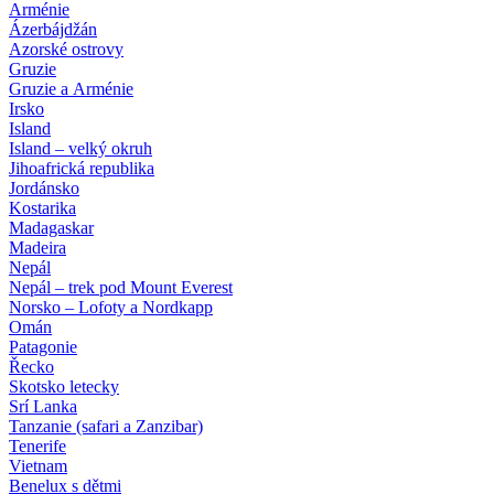
Arménie
Ázerbájdžán
Azorské ostrovy
Gruzie
Gruzie a Arménie
Irsko
Island
Island – velký okruh
Jihoafrická republika
Jordánsko
Kostarika
Madagaskar
Madeira
Nepál
Nepál – trek pod Mount Everest
Norsko – Lofoty a Nordkapp
Omán
Patagonie
Řecko
Skotsko letecky
Srí Lanka
Tanzanie (safari a Zanzibar)
Tenerife
Vietnam
Benelux s dětmi