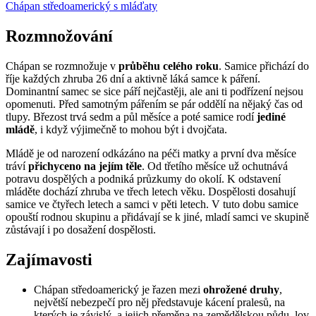
Chápan středoamerický s mláďaty
Rozmnožování
Chápan se rozmnožuje v
průběhu celého roku
. Samice přichází do
říje každých zhruba 26 dní a aktivně láká samce k páření.
Dominantní samec se sice páří nejčastěji, ale ani ti podřízení nejsou
opomenuti. Před samotným pářením se pár oddělí na nějaký čas od
tlupy. Březost trvá sedm a půl měsíce a poté samice rodí
jediné
mládě
, i když výjimečně to mohou být i dvojčata.
Mládě je od narození odkázáno na péči matky a první dva měsíce
tráví
přichyceno na jejím těle
. Od třetího měsíce už ochutnává
potravu dospělých a podniká průzkumy do okolí. K odstavení
mláděte dochází zhruba ve třech letech věku. Dospělosti dosahují
samice ve čtyřech letech a samci v pěti letech. V tuto dobu samice
opouští rodnou skupinu a přidávají se k jiné, mladí samci ve skupině
zůstávají i po dosažení dospělosti.
Zajímavosti
Chápan středoamerický je řazen mezi
ohrožené druhy
,
největší nebezpečí pro něj představuje kácení pralesů, na
kterých je závislý, a jejich přeměna na zemědělskou půdu, lov