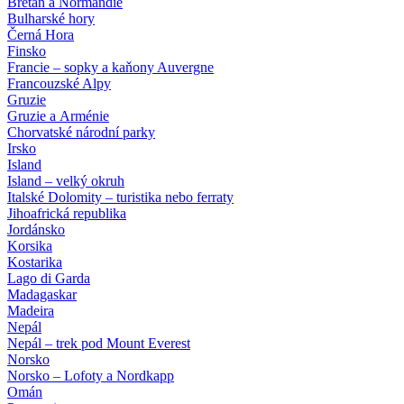
Bretaň a Normandie
Bulharské hory
Černá Hora
Finsko
Francie – sopky a kaňony Auvergne
Francouzské Alpy
Gruzie
Gruzie a Arménie
Chorvatské národní parky
Irsko
Island
Island – velký okruh
Italské Dolomity – turistika nebo ferraty
Jihoafrická republika
Jordánsko
Korsika
Kostarika
Lago di Garda
Madagaskar
Madeira
Nepál
Nepál – trek pod Mount Everest
Norsko
Norsko – Lofoty a Nordkapp
Omán