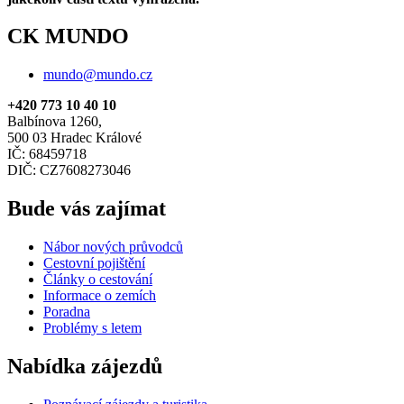
CK MUNDO
mundo@mundo.cz
+420 773 10 40 10
Balbínova 1260,
500 03 Hradec Králové
IČ: 68459718
DIČ: CZ7608273046
Bude vás zajímat
Nábor nových průvodců
Cestovní pojištění
Články o cestování
Informace o zemích
Poradna
Problémy s letem
Nabídka zájezdů