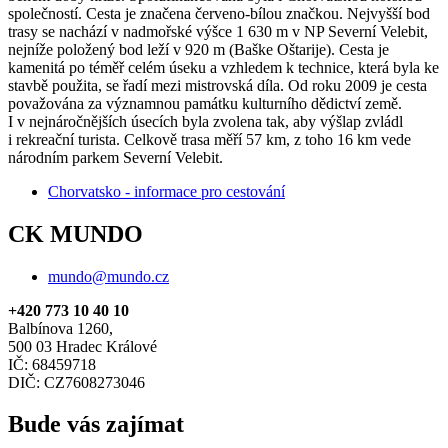
společností. Cesta je značena červeno-bílou značkou. Nejvyšší bod
trasy se nachází v nadmořské výšce 1 630 m v NP Severní Velebit,
nejníže položený bod leží v 920 m (Baške Oštarije). Cesta je
kamenitá po téměř celém úseku a vzhledem k technice, která byla ke
stavbě použita, se řadí mezi mistrovská díla. Od roku 2009 je cesta
považována za významnou památku kulturního dědictví země.
I v nejnáročnějších úsecích byla zvolena tak, aby výšlap zvládl
i rekreační turista. Celkově trasa měří 57 km, z toho 16 km vede
národním parkem Severní Velebit.
Chorvatsko - informace pro cestování
CK MUNDO
mundo@mundo.cz
+420 773 10 40 10
Balbínova 1260,
500 03 Hradec Králové
IČ: 68459718
DIČ: CZ7608273046
Bude vás zajímat