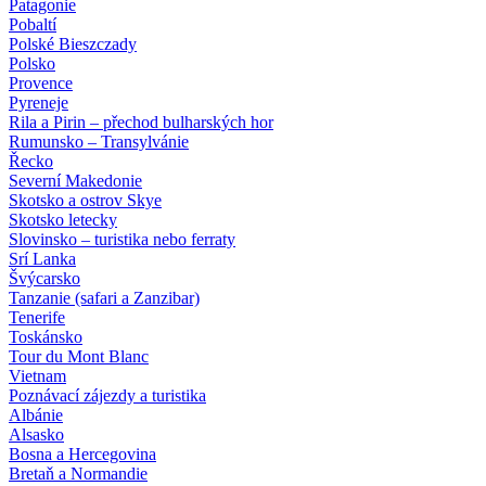
Patagonie
Pobaltí
Polské Bieszczady
Polsko
Provence
Pyreneje
Rila a Pirin – přechod bulharských hor
Rumunsko – Transylvánie
Řecko
Severní Makedonie
Skotsko a ostrov Skye
Skotsko letecky
Slovinsko – turistika nebo ferraty
Srí Lanka
Švýcarsko
Tanzanie (safari a Zanzibar)
Tenerife
Toskánsko
Tour du Mont Blanc
Vietnam
Poznávací zájezdy
a turistika
Albánie
Alsasko
Bosna a Hercegovina
Bretaň a Normandie