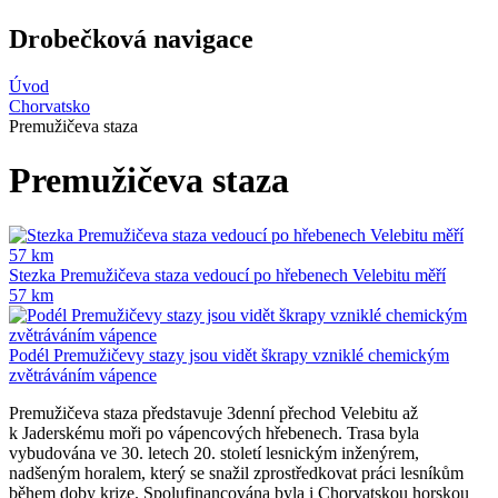
Drobečková navigace
Úvod
Chorvatsko
Premužičeva staza
Premužičeva staza
Stezka Premužičeva staza vedoucí po hřebenech Velebitu měří
57 km
Podél Premužičevy stazy jsou vidět škrapy vzniklé chemickým
zvětráváním vápence
Premužičeva staza představuje 3denní přechod Velebitu až
k Jaderskému moři po vápencových hřebenech. Trasa byla
vybudována ve 30. letech 20. století lesnickým inženýrem,
nadšeným horalem, který se snažil zprostředkovat práci lesníkům
během doby krize. Spolufinancována byla i Chorvatskou horskou