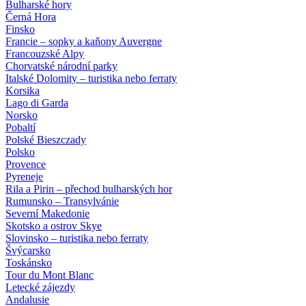
Bulharské hory
Černá Hora
Finsko
Francie – sopky a kaňony Auvergne
Francouzské Alpy
Chorvatské národní parky
Italské Dolomity – turistika nebo ferraty
Korsika
Lago di Garda
Norsko
Pobaltí
Polské Bieszczady
Polsko
Provence
Pyreneje
Rila a Pirin – přechod bulharských hor
Rumunsko – Transylvánie
Severní Makedonie
Skotsko a ostrov Skye
Slovinsko – turistika nebo ferraty
Švýcarsko
Toskánsko
Tour du Mont Blanc
Letecké zájezdy
Andalusie