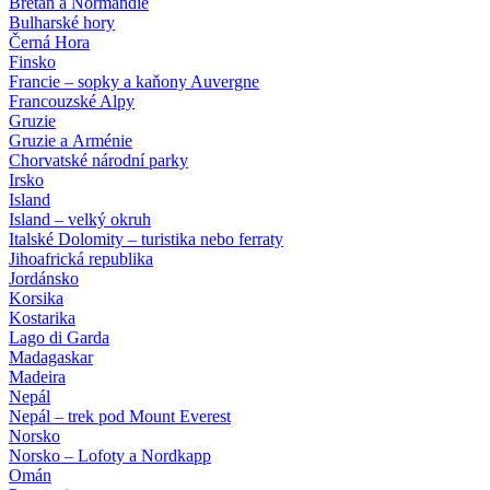
Bretaň a Normandie
Bulharské hory
Černá Hora
Finsko
Francie – sopky a kaňony Auvergne
Francouzské Alpy
Gruzie
Gruzie a Arménie
Chorvatské národní parky
Irsko
Island
Island – velký okruh
Italské Dolomity – turistika nebo ferraty
Jihoafrická republika
Jordánsko
Korsika
Kostarika
Lago di Garda
Madagaskar
Madeira
Nepál
Nepál – trek pod Mount Everest
Norsko
Norsko – Lofoty a Nordkapp
Omán