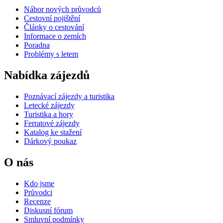
Nábor nových průvodců
Cestovní pojištění
Články o cestování
Informace o zemích
Poradna
Problémy s letem
Nabídka zájezdů
Poznávací zájezdy a turistika
Letecké zájezdy
Turistika a hory
Ferratové zájezdy
Katalog ke stažení
Dárkový poukaz
O nás
Kdo jsme
Průvodci
Recenze
Diskusní fórum
Smluvní podmínky