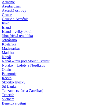
Arménie
Ázerbájdžán
Azorské ostrovy
Gruzie
Gruzie a Arménie
Irsko
Island
Island – velký okruh
Jihoafrická republika
Jordánsko
Kostarika
Madagaskar
Madeira
Nepál
Nepál – trek pod Mount Everest
Norsko – Lofoty a Nordkapp
Omán
Patagonie
Řecko
Skotsko letecky
Srí Lanka
Tanzanie (safari a Zanzibar)
Tenerife
Vietnam
Benelux s dětmi