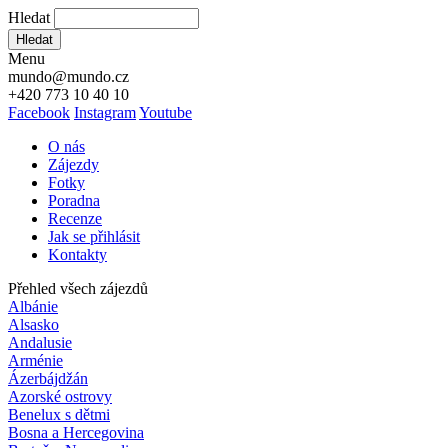
Hledat
Hledat
Menu
mundo@mundo.cz
+420 773 10 40 10
Facebook
Instagram
Youtube
O nás
Zájezdy
Fotky
Poradna
Recenze
Jak se přihlásit
Kontakty
Přehled všech zájezdů
Albánie
Alsasko
Andalusie
Arménie
Ázerbájdžán
Azorské ostrovy
Benelux s dětmi
Bosna a Hercegovina