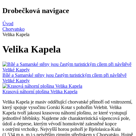
Drobečková navigace
Úvod
Chorvatsko
Velika Kapela
Velika Kapela
Bílé a Samarské stěny jsou častým turistickým cílem při návštěvě
Veliké Kapely
Krasová náhorní plošina Velika Kapela
Velika Kapela je masiv oddělující chorvatské přímoří od vnitrozemí,
který spojuje vysočinu Gorski Kotar s pohořím Velebit. Velika
Kapela tvoří jakousi krasovou náhorní plošinu, ze které vystupují
jednotlivé hřebínky. Najdeme zde charakteristická vápencová pole,
údolí a deprese, kterým vévodí homolovité zalesněné kopce
s ostrými vrcholky. Nejvyšší horou pohoří je Bjelolasica-Kula
(1 534 m n. m.) s největším zimním střediskem v Chorvatsku. Hojně