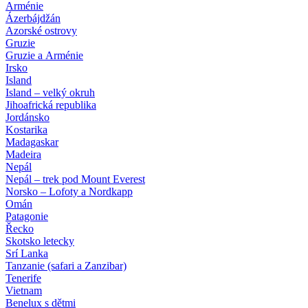
Arménie
Ázerbájdžán
Azorské ostrovy
Gruzie
Gruzie a Arménie
Irsko
Island
Island – velký okruh
Jihoafrická republika
Jordánsko
Kostarika
Madagaskar
Madeira
Nepál
Nepál – trek pod Mount Everest
Norsko – Lofoty a Nordkapp
Omán
Patagonie
Řecko
Skotsko letecky
Srí Lanka
Tanzanie (safari a Zanzibar)
Tenerife
Vietnam
Benelux s dětmi