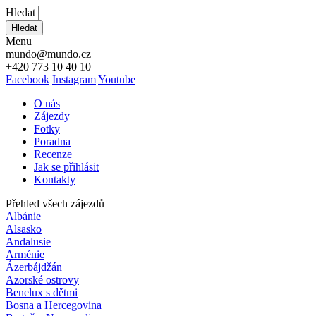
Hledat
Hledat
Menu
mundo@mundo.cz
+420 773 10 40 10
Facebook
Instagram
Youtube
O nás
Zájezdy
Fotky
Poradna
Recenze
Jak se přihlásit
Kontakty
Přehled všech zájezdů
Albánie
Alsasko
Andalusie
Arménie
Ázerbájdžán
Azorské ostrovy
Benelux s dětmi
Bosna a Hercegovina