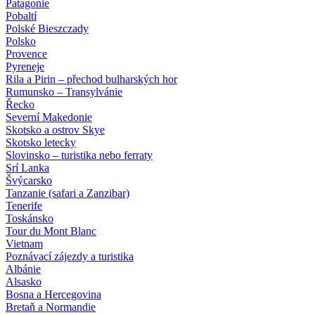
Patagonie
Pobaltí
Polské Bieszczady
Polsko
Provence
Pyreneje
Rila a Pirin – přechod bulharských hor
Rumunsko – Transylvánie
Řecko
Severní Makedonie
Skotsko a ostrov Skye
Skotsko letecky
Slovinsko – turistika nebo ferraty
Srí Lanka
Švýcarsko
Tanzanie (safari a Zanzibar)
Tenerife
Toskánsko
Tour du Mont Blanc
Vietnam
Poznávací zájezdy
a turistika
Albánie
Alsasko
Bosna a Hercegovina
Bretaň a Normandie