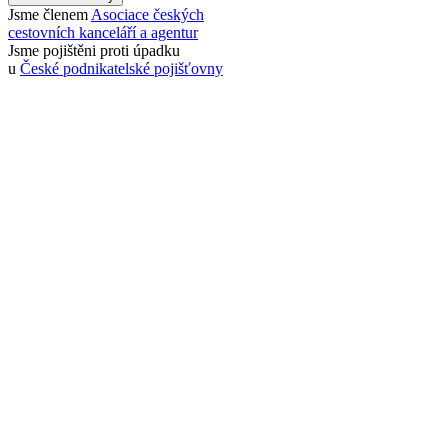
Jsme členem
Asociace českých
cestovních kanceláří a agentur
Jsme pojištěni proti úpadku
u
České podnikatelské pojišťovny