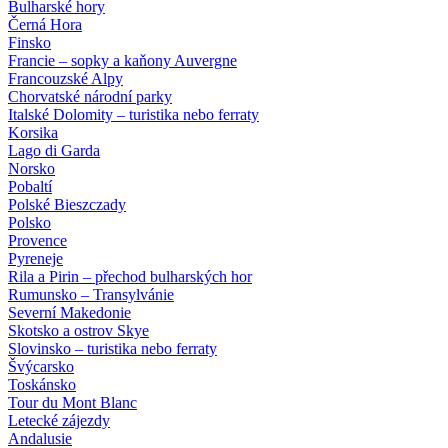
Bulharské hory
Černá Hora
Finsko
Francie – sopky a kaňony Auvergne
Francouzské Alpy
Chorvatské národní parky
Italské Dolomity – turistika nebo ferraty
Korsika
Lago di Garda
Norsko
Pobaltí
Polské Bieszczady
Polsko
Provence
Pyreneje
Rila a Pirin – přechod bulharských hor
Rumunsko – Transylvánie
Severní Makedonie
Skotsko a ostrov Skye
Slovinsko – turistika nebo ferraty
Švýcarsko
Toskánsko
Tour du Mont Blanc
Letecké zájezdy
Andalusie