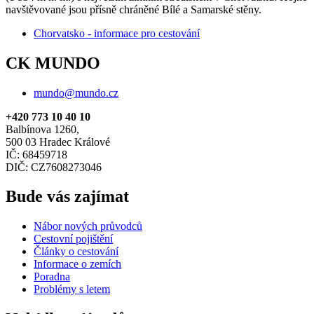
navštěvované jsou přísně chráněné Bílé a Samarské stěny.
Chorvatsko - informace pro cestování
CK MUNDO
mundo@mundo.cz
+420 773 10 40 10
Balbínova 1260,
500 03 Hradec Králové
IČ: 68459718
DIČ: CZ7608273046
Bude vás zajímat
Nábor nových průvodců
Cestovní pojištění
Články o cestování
Informace o zemích
Poradna
Problémy s letem