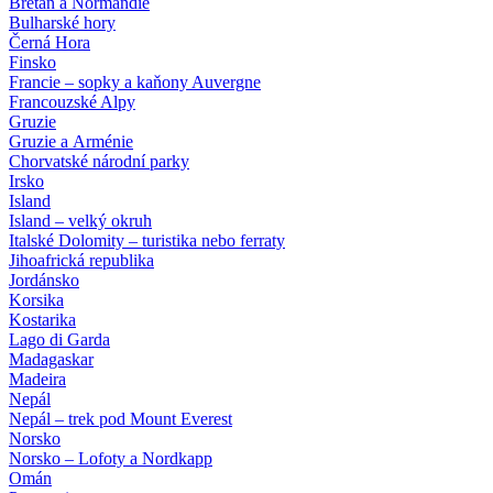
Bretaň a Normandie
Bulharské hory
Černá Hora
Finsko
Francie – sopky a kaňony Auvergne
Francouzské Alpy
Gruzie
Gruzie a Arménie
Chorvatské národní parky
Irsko
Island
Island – velký okruh
Italské Dolomity – turistika nebo ferraty
Jihoafrická republika
Jordánsko
Korsika
Kostarika
Lago di Garda
Madagaskar
Madeira
Nepál
Nepál – trek pod Mount Everest
Norsko
Norsko – Lofoty a Nordkapp
Omán