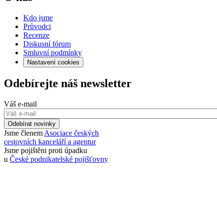
Kdo jsme
Průvodci
Recenze
Diskusní fórum
Smluvní podmínky
Nastavení cookies
Odebírejte náš newsletter
Váš e-mail
Odebírat novinky
Jsme členem
Asociace českých
cestovních kanceláří a agentur
Jsme pojištěni proti úpadku
u
České podnikatelské pojišťovny