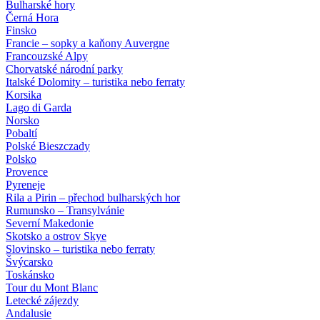
Bulharské hory
Černá Hora
Finsko
Francie – sopky a kaňony Auvergne
Francouzské Alpy
Chorvatské národní parky
Italské Dolomity – turistika nebo ferraty
Korsika
Lago di Garda
Norsko
Pobaltí
Polské Bieszczady
Polsko
Provence
Pyreneje
Rila a Pirin – přechod bulharských hor
Rumunsko – Transylvánie
Severní Makedonie
Skotsko a ostrov Skye
Slovinsko – turistika nebo ferraty
Švýcarsko
Toskánsko
Tour du Mont Blanc
Letecké zájezdy
Andalusie