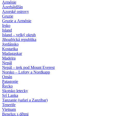
Arménie
Ázerbájdžán
Azorské ostrovy
Gruzie
Gruzie a Arménie
Irsko
Island
Island – velký okruh
Jihoafrická republika
Jordánsko
Kostarika
Madagaskar
Madeira
Nepál
Nepál – trek pod Mount Everest
Norsko – Lofoty a Nordkapp
Omán
Patagonie
Řecko
Skotsko letecky
Srí Lanka
Tanzanie (safari a Zanzibar)
Tenerife
Vietnam
Benelux s dětmi