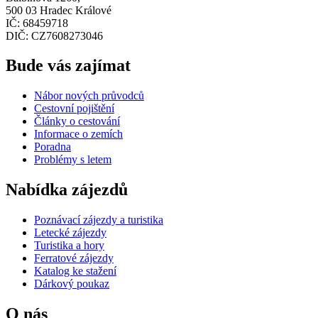
500 03 Hradec Králové
IČ: 68459718
DIČ: CZ7608273046
Bude vás zajímat
Nábor nových průvodců
Cestovní pojištění
Články o cestování
Informace o zemích
Poradna
Problémy s letem
Nabídka zájezdů
Poznávací zájezdy a turistika
Letecké zájezdy
Turistika a hory
Ferratové zájezdy
Katalog ke stažení
Dárkový poukaz
O nás