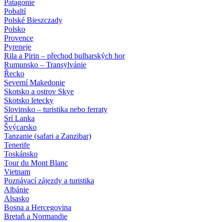
Patagonie
Pobaltí
Polské Bieszczady
Polsko
Provence
Pyreneje
Rila a Pirin – přechod bulharských hor
Rumunsko – Transylvánie
Řecko
Severní Makedonie
Skotsko a ostrov Skye
Skotsko letecky
Slovinsko – turistika nebo ferraty
Srí Lanka
Švýcarsko
Tanzanie (safari a Zanzibar)
Tenerife
Toskánsko
Tour du Mont Blanc
Vietnam
Poznávací zájezdy
a turistika
Albánie
Alsasko
Bosna a Hercegovina
Bretaň a Normandie