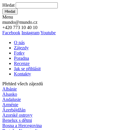
Hledat
Hledat
Menu
mundo@mundo.cz
+420 773 10 40 10
Facebook
Instagram
Youtube
O nás
Zájezdy
Fotky
Poradna
Recenze
Jak se přihlásit
Kontakty
Přehled všech zájezdů
Albánie
Alsasko
Andalusie
Arménie
Ázerbájdžán
Azorské ostrovy
Benelux s dětmi
Bosna a Hercegovina