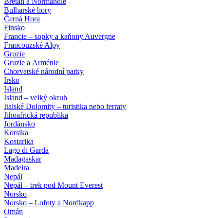
Bretaň a Normandie
Bulharské hory
Černá Hora
Finsko
Francie – sopky a kaňony Auvergne
Francouzské Alpy
Gruzie
Gruzie a Arménie
Chorvatské národní parky
Irsko
Island
Island – velký okruh
Italské Dolomity – turistika nebo ferraty
Jihoafrická republika
Jordánsko
Korsika
Kostarika
Lago di Garda
Madagaskar
Madeira
Nepál
Nepál – trek pod Mount Everest
Norsko
Norsko – Lofoty a Nordkapp
Omán