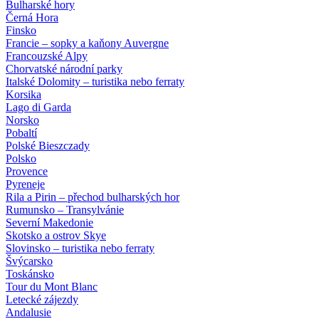
Bulharské hory
Černá Hora
Finsko
Francie – sopky a kaňony Auvergne
Francouzské Alpy
Chorvatské národní parky
Italské Dolomity – turistika nebo ferraty
Korsika
Lago di Garda
Norsko
Pobaltí
Polské Bieszczady
Polsko
Provence
Pyreneje
Rila a Pirin – přechod bulharských hor
Rumunsko – Transylvánie
Severní Makedonie
Skotsko a ostrov Skye
Slovinsko – turistika nebo ferraty
Švýcarsko
Toskánsko
Tour du Mont Blanc
Letecké zájezdy
Andalusie