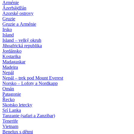
Arménie
Ázerbájdžán
Azorské ostrovy
Gruzie
Gruzie a Arménie
Irsko
Island
Island – velký okruh
Jihoafrická republika
Jordánsko
Kostarika
Madagaskar
Madeira
Nepál
Nepál – trek pod Mount Everest
Norsko – Lofoty a Nordkapp
Omán
Patagonie
Řecko
Skotsko letecky
Srí Lanka
Tanzanie (safari a Zanzibar)
Tenerife
Vietnam
Benelux s dětmi