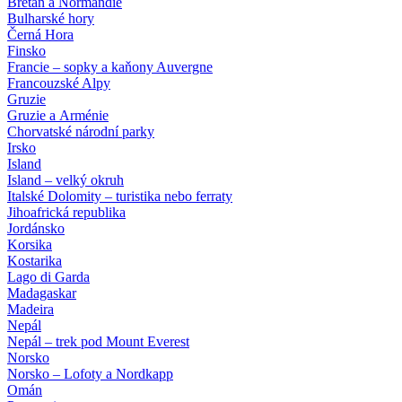
Bretaň a Normandie
Bulharské hory
Černá Hora
Finsko
Francie – sopky a kaňony Auvergne
Francouzské Alpy
Gruzie
Gruzie a Arménie
Chorvatské národní parky
Irsko
Island
Island – velký okruh
Italské Dolomity – turistika nebo ferraty
Jihoafrická republika
Jordánsko
Korsika
Kostarika
Lago di Garda
Madagaskar
Madeira
Nepál
Nepál – trek pod Mount Everest
Norsko
Norsko – Lofoty a Nordkapp
Omán