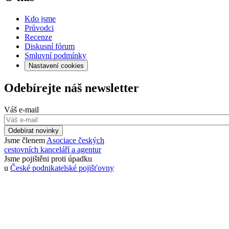
Kdo jsme
Průvodci
Recenze
Diskusní fórum
Smluvní podmínky
Nastavení cookies
Odebírejte náš newsletter
Váš e-mail
Odebírat novinky
Jsme členem
Asociace českých
cestovních kanceláří a agentur
Jsme pojištěni proti úpadku
u
České podnikatelské pojišťovny