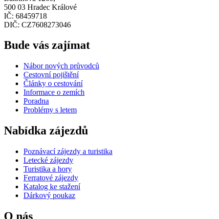
500 03 Hradec Králové
IČ: 68459718
DIČ: CZ7608273046
Bude vás zajímat
Nábor nových průvodců
Cestovní pojištění
Články o cestování
Informace o zemích
Poradna
Problémy s letem
Nabídka zájezdů
Poznávací zájezdy a turistika
Letecké zájezdy
Turistika a hory
Ferratové zájezdy
Katalog ke stažení
Dárkový poukaz
O nás