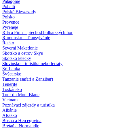
Patagonie
Pobaltí
Polské Bieszczady
Polsko
Provence
Pyreneje
Rila a Pirin – přechod bulharských hor
Rumunsko – Transylvánie
Řecko
Severní Makedonie
Skotsko a ostrov Skye
Skotsko letecky
Slovinsko – turistika nebo ferraty
Srí Lanka
Švýcarsko
Tanzanie (safari a Zanzibar)
Tenerife
Toskánsko
Tour du Mont Blanc
Vietnam
Poznávací zájezdy
a turistika
Albánie
Alsasko
Bosna a Hercegovina
Bretaň a Normandie