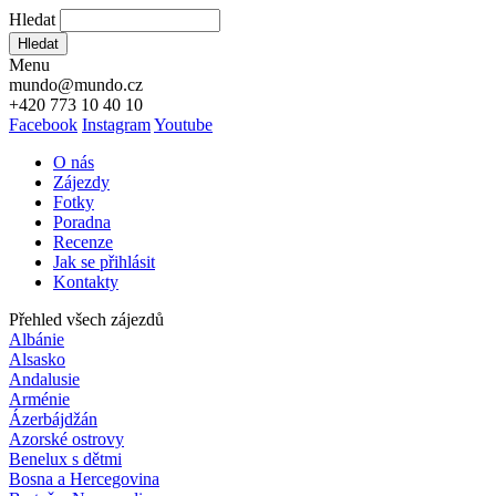
Hledat
Hledat
Menu
mundo@mundo.cz
+420 773 10 40 10
Facebook
Instagram
Youtube
O nás
Zájezdy
Fotky
Poradna
Recenze
Jak se přihlásit
Kontakty
Přehled všech zájezdů
Albánie
Alsasko
Andalusie
Arménie
Ázerbájdžán
Azorské ostrovy
Benelux s dětmi
Bosna a Hercegovina