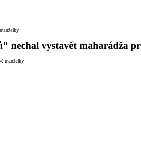
 manželky
ů" nechal vystavět maharádža pr