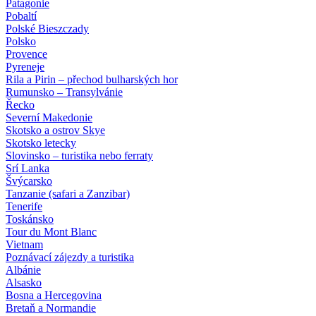
Patagonie
Pobaltí
Polské Bieszczady
Polsko
Provence
Pyreneje
Rila a Pirin – přechod bulharských hor
Rumunsko – Transylvánie
Řecko
Severní Makedonie
Skotsko a ostrov Skye
Skotsko letecky
Slovinsko – turistika nebo ferraty
Srí Lanka
Švýcarsko
Tanzanie (safari a Zanzibar)
Tenerife
Toskánsko
Tour du Mont Blanc
Vietnam
Poznávací zájezdy
a turistika
Albánie
Alsasko
Bosna a Hercegovina
Bretaň a Normandie