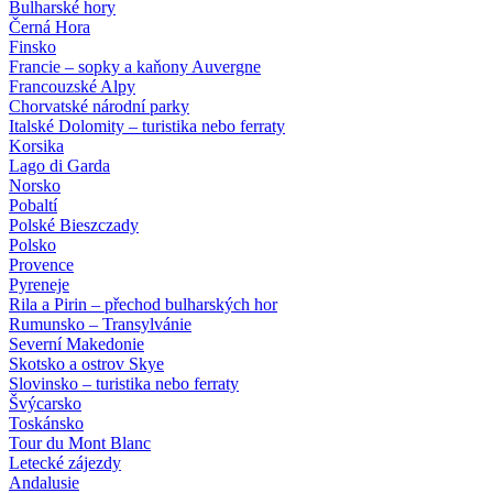
Bulharské hory
Černá Hora
Finsko
Francie – sopky a kaňony Auvergne
Francouzské Alpy
Chorvatské národní parky
Italské Dolomity – turistika nebo ferraty
Korsika
Lago di Garda
Norsko
Pobaltí
Polské Bieszczady
Polsko
Provence
Pyreneje
Rila a Pirin – přechod bulharských hor
Rumunsko – Transylvánie
Severní Makedonie
Skotsko a ostrov Skye
Slovinsko – turistika nebo ferraty
Švýcarsko
Toskánsko
Tour du Mont Blanc
Letecké zájezdy
Andalusie