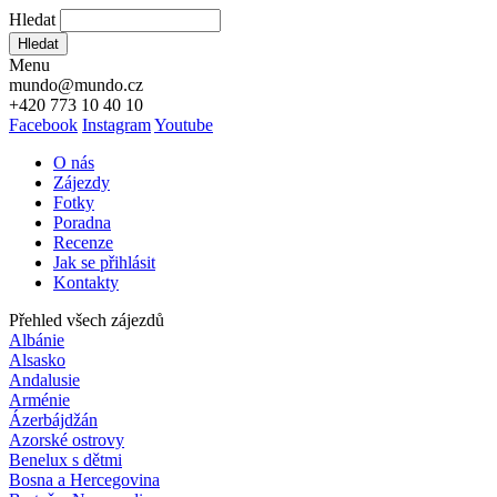
Hledat
Hledat
Menu
mundo@mundo.cz
+420 773 10 40 10
Facebook
Instagram
Youtube
O nás
Zájezdy
Fotky
Poradna
Recenze
Jak se přihlásit
Kontakty
Přehled všech zájezdů
Albánie
Alsasko
Andalusie
Arménie
Ázerbájdžán
Azorské ostrovy
Benelux s dětmi
Bosna a Hercegovina