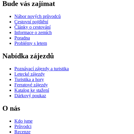
Bude vás zajímat
Nábor nových průvodců
Cestovní pojištění
Články o cestování
Informace o zemích
Poradna
Problémy s letem
Nabídka zájezdů
Poznávací zájezdy a turistika
Letecké zájezdy
Turistika a hory
Ferratové zájezdy
Katalog ke stažení
Dárkový poukaz
O nás
Kdo jsme
Průvodci
Recenze