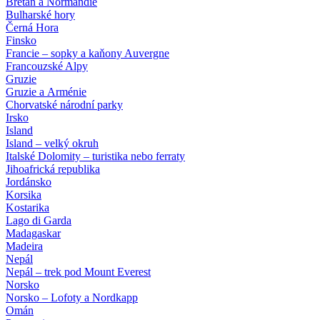
Bretaň a Normandie
Bulharské hory
Černá Hora
Finsko
Francie – sopky a kaňony Auvergne
Francouzské Alpy
Gruzie
Gruzie a Arménie
Chorvatské národní parky
Irsko
Island
Island – velký okruh
Italské Dolomity – turistika nebo ferraty
Jihoafrická republika
Jordánsko
Korsika
Kostarika
Lago di Garda
Madagaskar
Madeira
Nepál
Nepál – trek pod Mount Everest
Norsko
Norsko – Lofoty a Nordkapp
Omán