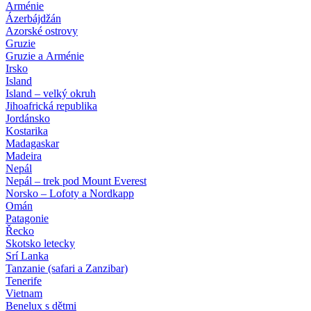
Arménie
Ázerbájdžán
Azorské ostrovy
Gruzie
Gruzie a Arménie
Irsko
Island
Island – velký okruh
Jihoafrická republika
Jordánsko
Kostarika
Madagaskar
Madeira
Nepál
Nepál – trek pod Mount Everest
Norsko – Lofoty a Nordkapp
Omán
Patagonie
Řecko
Skotsko letecky
Srí Lanka
Tanzanie (safari a Zanzibar)
Tenerife
Vietnam
Benelux s dětmi