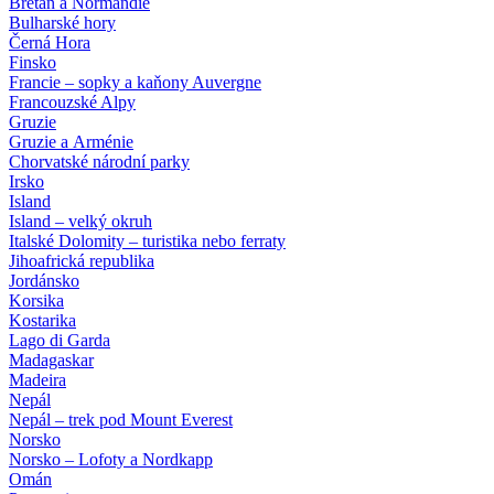
Bretaň a Normandie
Bulharské hory
Černá Hora
Finsko
Francie – sopky a kaňony Auvergne
Francouzské Alpy
Gruzie
Gruzie a Arménie
Chorvatské národní parky
Irsko
Island
Island – velký okruh
Italské Dolomity – turistika nebo ferraty
Jihoafrická republika
Jordánsko
Korsika
Kostarika
Lago di Garda
Madagaskar
Madeira
Nepál
Nepál – trek pod Mount Everest
Norsko
Norsko – Lofoty a Nordkapp
Omán