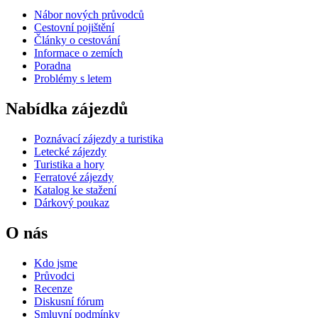
Nábor nových průvodců
Cestovní pojištění
Články o cestování
Informace o zemích
Poradna
Problémy s letem
Nabídka zájezdů
Poznávací zájezdy a turistika
Letecké zájezdy
Turistika a hory
Ferratové zájezdy
Katalog ke stažení
Dárkový poukaz
O nás
Kdo jsme
Průvodci
Recenze
Diskusní fórum
Smluvní podmínky