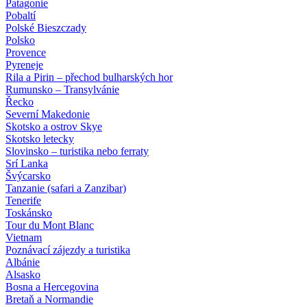
Patagonie
Pobaltí
Polské Bieszczady
Polsko
Provence
Pyreneje
Rila a Pirin – přechod bulharských hor
Rumunsko – Transylvánie
Řecko
Severní Makedonie
Skotsko a ostrov Skye
Skotsko letecky
Slovinsko – turistika nebo ferraty
Srí Lanka
Švýcarsko
Tanzanie (safari a Zanzibar)
Tenerife
Toskánsko
Tour du Mont Blanc
Vietnam
Poznávací zájezdy
a turistika
Albánie
Alsasko
Bosna a Hercegovina
Bretaň a Normandie