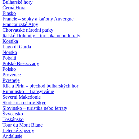
Bulharské hory
Černá Hora
Finsko
Francie – sopky a kaňony Auvergne
Francouzské Alpy
Chorvatské národní parky
Italské Dolomity – turistika nebo ferraty
Korsika
Lago di Garda
Norsko
Pobaltí
Polské Bieszczady
Polsko
Provence
Pyreneje
Rila a Pirin – přechod bulharských hor
Rumunsko – Transylvánie
Severní Makedonie
Skotsko a ostrov Skye
Slovinsko – turistika nebo ferraty
Švýcarsko
Toskánsko
Tour du Mont Blanc
Letecké zájezdy
Andalusie