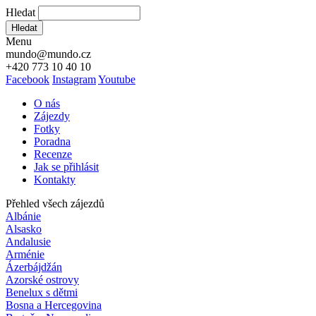
Hledat
Hledat
Menu
mundo@mundo.cz
+420 773 10 40 10
Facebook
Instagram
Youtube
O nás
Zájezdy
Fotky
Poradna
Recenze
Jak se přihlásit
Kontakty
Přehled všech zájezdů
Albánie
Alsasko
Andalusie
Arménie
Ázerbájdžán
Azorské ostrovy
Benelux s dětmi
Bosna a Hercegovina