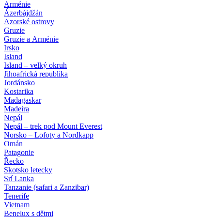
Arménie
Ázerbájdžán
Azorské ostrovy
Gruzie
Gruzie a Arménie
Irsko
Island
Island – velký okruh
Jihoafrická republika
Jordánsko
Kostarika
Madagaskar
Madeira
Nepál
Nepál – trek pod Mount Everest
Norsko – Lofoty a Nordkapp
Omán
Patagonie
Řecko
Skotsko letecky
Srí Lanka
Tanzanie (safari a Zanzibar)
Tenerife
Vietnam
Benelux s dětmi