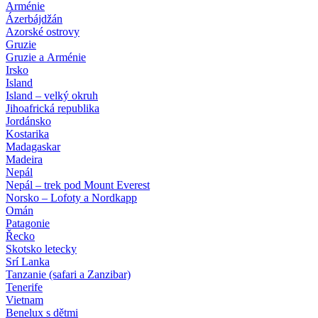
Arménie
Ázerbájdžán
Azorské ostrovy
Gruzie
Gruzie a Arménie
Irsko
Island
Island – velký okruh
Jihoafrická republika
Jordánsko
Kostarika
Madagaskar
Madeira
Nepál
Nepál – trek pod Mount Everest
Norsko – Lofoty a Nordkapp
Omán
Patagonie
Řecko
Skotsko letecky
Srí Lanka
Tanzanie (safari a Zanzibar)
Tenerife
Vietnam
Benelux s dětmi