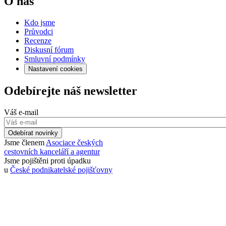
O nás
Kdo jsme
Průvodci
Recenze
Diskusní fórum
Smluvní podmínky
Nastavení cookies
Odebírejte náš newsletter
Váš e-mail
Odebírat novinky
Jsme členem
Asociace českých
cestovních kanceláří a agentur
Jsme pojištěni proti úpadku
u
České podnikatelské pojišťovny