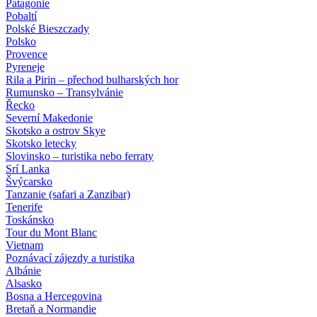
Patagonie
Pobaltí
Polské Bieszczady
Polsko
Provence
Pyreneje
Rila a Pirin – přechod bulharských hor
Rumunsko – Transylvánie
Řecko
Severní Makedonie
Skotsko a ostrov Skye
Skotsko letecky
Slovinsko – turistika nebo ferraty
Srí Lanka
Švýcarsko
Tanzanie (safari a Zanzibar)
Tenerife
Toskánsko
Tour du Mont Blanc
Vietnam
Poznávací zájezdy
a turistika
Albánie
Alsasko
Bosna a Hercegovina
Bretaň a Normandie