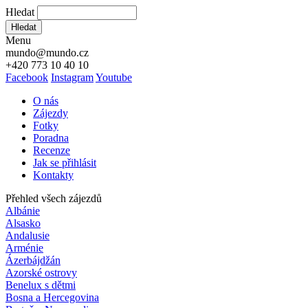
Hledat
Hledat
Menu
mundo@mundo.cz
+420 773 10 40 10
Facebook
Instagram
Youtube
O nás
Zájezdy
Fotky
Poradna
Recenze
Jak se přihlásit
Kontakty
Přehled všech zájezdů
Albánie
Alsasko
Andalusie
Arménie
Ázerbájdžán
Azorské ostrovy
Benelux s dětmi
Bosna a Hercegovina