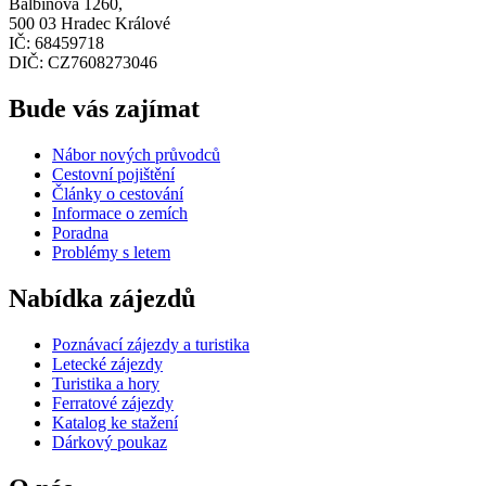
Balbínova 1260,
500 03 Hradec Králové
IČ: 68459718
DIČ: CZ7608273046
Bude vás zajímat
Nábor nových průvodců
Cestovní pojištění
Články o cestování
Informace o zemích
Poradna
Problémy s letem
Nabídka zájezdů
Poznávací zájezdy a turistika
Letecké zájezdy
Turistika a hory
Ferratové zájezdy
Katalog ke stažení
Dárkový poukaz