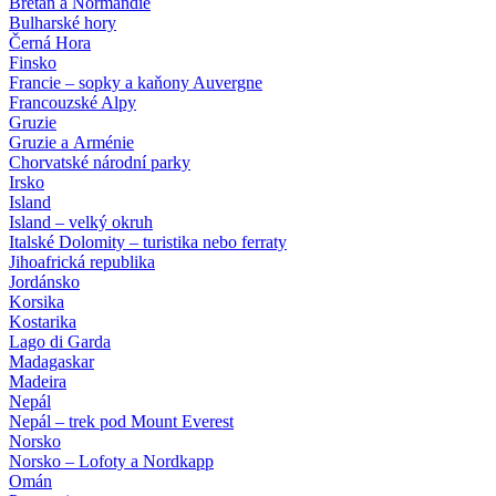
Bretaň a Normandie
Bulharské hory
Černá Hora
Finsko
Francie – sopky a kaňony Auvergne
Francouzské Alpy
Gruzie
Gruzie a Arménie
Chorvatské národní parky
Irsko
Island
Island – velký okruh
Italské Dolomity – turistika nebo ferraty
Jihoafrická republika
Jordánsko
Korsika
Kostarika
Lago di Garda
Madagaskar
Madeira
Nepál
Nepál – trek pod Mount Everest
Norsko
Norsko – Lofoty a Nordkapp
Omán