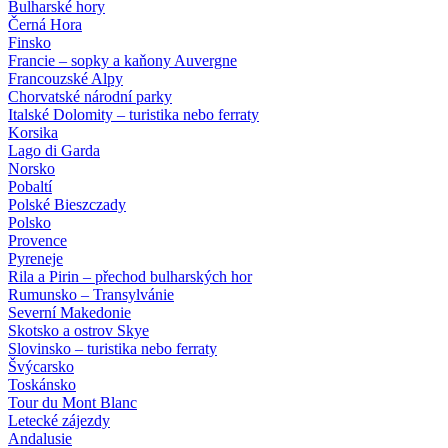
Bulharské hory
Černá Hora
Finsko
Francie – sopky a kaňony Auvergne
Francouzské Alpy
Chorvatské národní parky
Italské Dolomity – turistika nebo ferraty
Korsika
Lago di Garda
Norsko
Pobaltí
Polské Bieszczady
Polsko
Provence
Pyreneje
Rila a Pirin – přechod bulharských hor
Rumunsko – Transylvánie
Severní Makedonie
Skotsko a ostrov Skye
Slovinsko – turistika nebo ferraty
Švýcarsko
Toskánsko
Tour du Mont Blanc
Letecké zájezdy
Andalusie