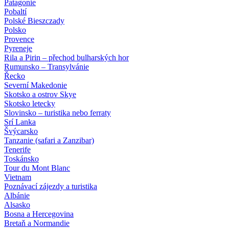
Patagonie
Pobaltí
Polské Bieszczady
Polsko
Provence
Pyreneje
Rila a Pirin – přechod bulharských hor
Rumunsko – Transylvánie
Řecko
Severní Makedonie
Skotsko a ostrov Skye
Skotsko letecky
Slovinsko – turistika nebo ferraty
Srí Lanka
Švýcarsko
Tanzanie (safari a Zanzibar)
Tenerife
Toskánsko
Tour du Mont Blanc
Vietnam
Poznávací zájezdy
a turistika
Albánie
Alsasko
Bosna a Hercegovina
Bretaň a Normandie