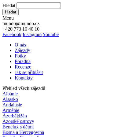
Hledat
Hledat
Menu
mundo@mundo.cz
+420 773 10 40 10
Facebook
Instagram
Youtube
O nás
Zájezdy
Fotky
Poradna
Recenze
Jak se přihlásit
Kontakty
Přehled všech zájezdů
Albánie
Alsasko
Andalusie
Arménie
Ázerbájdžán
Azorské ostrovy
Benelux s dětmi
Bosna a Hercegovina