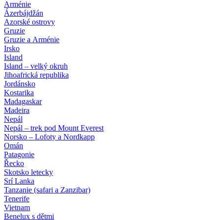
Arménie
Ázerbájdžán
Azorské ostrovy
Gruzie
Gruzie a Arménie
Irsko
Island
Island – velký okruh
Jihoafrická republika
Jordánsko
Kostarika
Madagaskar
Madeira
Nepál
Nepál – trek pod Mount Everest
Norsko – Lofoty a Nordkapp
Omán
Patagonie
Řecko
Skotsko letecky
Srí Lanka
Tanzanie (safari a Zanzibar)
Tenerife
Vietnam
Benelux s dětmi