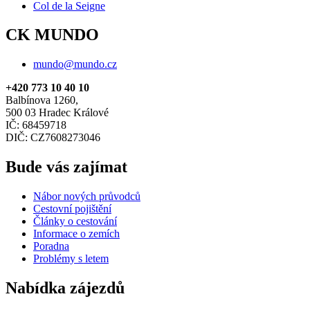
Col de la Seigne
CK MUNDO
mundo@mundo.cz
+420 773 10 40 10
Balbínova 1260,
500 03 Hradec Králové
IČ: 68459718
DIČ: CZ7608273046
Bude vás zajímat
Nábor nových průvodců
Cestovní pojištění
Články o cestování
Informace o zemích
Poradna
Problémy s letem
Nabídka zájezdů