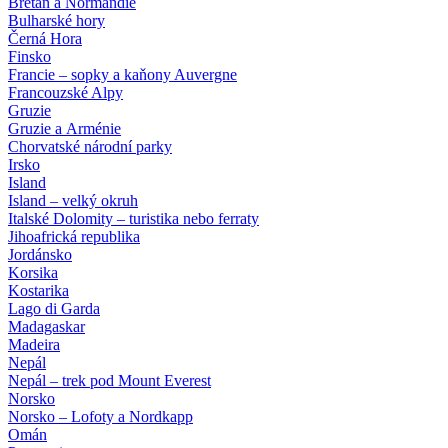
Bretaň a Normandie
Bulharské hory
Černá Hora
Finsko
Francie – sopky a kaňony Auvergne
Francouzské Alpy
Gruzie
Gruzie a Arménie
Chorvatské národní parky
Irsko
Island
Island – velký okruh
Italské Dolomity – turistika nebo ferraty
Jihoafrická republika
Jordánsko
Korsika
Kostarika
Lago di Garda
Madagaskar
Madeira
Nepál
Nepál – trek pod Mount Everest
Norsko
Norsko – Lofoty a Nordkapp
Omán