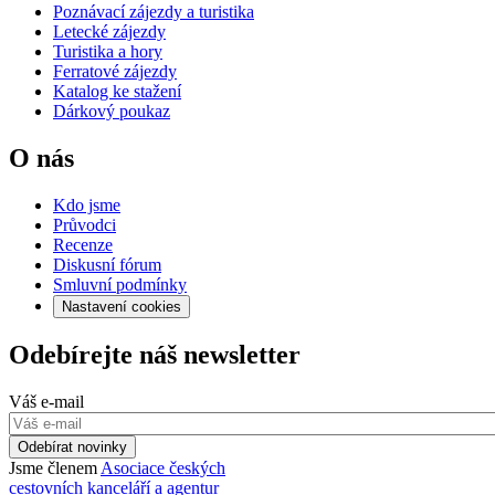
Poznávací zájezdy a turistika
Letecké zájezdy
Turistika a hory
Ferratové zájezdy
Katalog ke stažení
Dárkový poukaz
O nás
Kdo jsme
Průvodci
Recenze
Diskusní fórum
Smluvní podmínky
Nastavení cookies
Odebírejte náš newsletter
Váš e-mail
Odebírat novinky
Jsme členem
Asociace českých
cestovních kanceláří a agentur