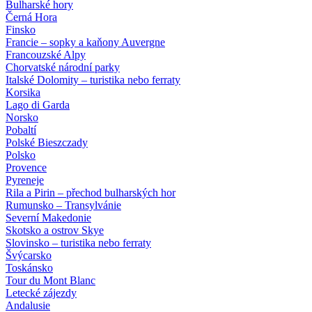
Bulharské hory
Černá Hora
Finsko
Francie – sopky a kaňony Auvergne
Francouzské Alpy
Chorvatské národní parky
Italské Dolomity – turistika nebo ferraty
Korsika
Lago di Garda
Norsko
Pobaltí
Polské Bieszczady
Polsko
Provence
Pyreneje
Rila a Pirin – přechod bulharských hor
Rumunsko – Transylvánie
Severní Makedonie
Skotsko a ostrov Skye
Slovinsko – turistika nebo ferraty
Švýcarsko
Toskánsko
Tour du Mont Blanc
Letecké zájezdy
Andalusie