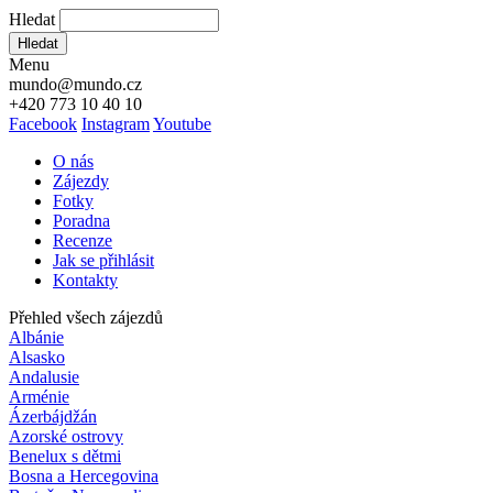
Hledat
Hledat
Menu
mundo@mundo.cz
+420 773 10 40 10
Facebook
Instagram
Youtube
O nás
Zájezdy
Fotky
Poradna
Recenze
Jak se přihlásit
Kontakty
Přehled všech zájezdů
Albánie
Alsasko
Andalusie
Arménie
Ázerbájdžán
Azorské ostrovy
Benelux s dětmi
Bosna a Hercegovina