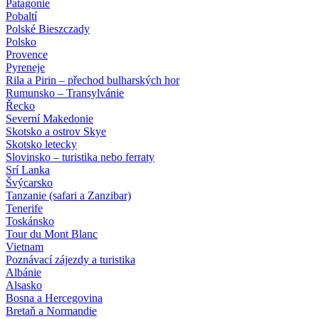
Patagonie
Pobaltí
Polské Bieszczady
Polsko
Provence
Pyreneje
Rila a Pirin – přechod bulharských hor
Rumunsko – Transylvánie
Řecko
Severní Makedonie
Skotsko a ostrov Skye
Skotsko letecky
Slovinsko – turistika nebo ferraty
Srí Lanka
Švýcarsko
Tanzanie (safari a Zanzibar)
Tenerife
Toskánsko
Tour du Mont Blanc
Vietnam
Poznávací zájezdy
a turistika
Albánie
Alsasko
Bosna a Hercegovina
Bretaň a Normandie