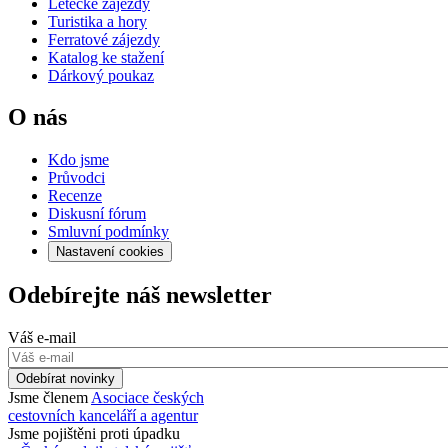
Letecké zájezdy
Turistika a hory
Ferratové zájezdy
Katalog ke stažení
Dárkový poukaz
O nás
Kdo jsme
Průvodci
Recenze
Diskusní fórum
Smluvní podmínky
Nastavení cookies
Odebírejte náš newsletter
Váš e-mail
Odebírat novinky
Jsme členem
Asociace českých
cestovních kanceláří a agentur
Jsme pojištěni proti úpadku