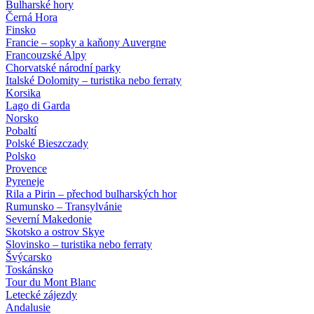
Bulharské hory
Černá Hora
Finsko
Francie – sopky a kaňony Auvergne
Francouzské Alpy
Chorvatské národní parky
Italské Dolomity – turistika nebo ferraty
Korsika
Lago di Garda
Norsko
Pobaltí
Polské Bieszczady
Polsko
Provence
Pyreneje
Rila a Pirin – přechod bulharských hor
Rumunsko – Transylvánie
Severní Makedonie
Skotsko a ostrov Skye
Slovinsko – turistika nebo ferraty
Švýcarsko
Toskánsko
Tour du Mont Blanc
Letecké zájezdy
Andalusie