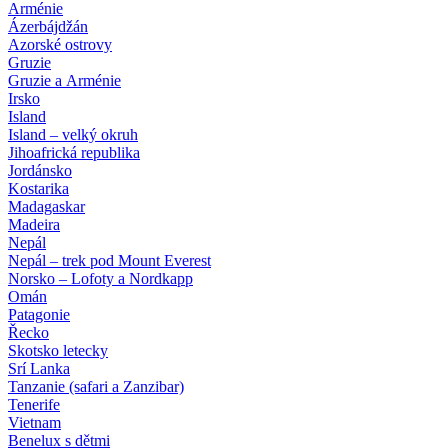
Arménie
Ázerbájdžán
Azorské ostrovy
Gruzie
Gruzie a Arménie
Irsko
Island
Island – velký okruh
Jihoafrická republika
Jordánsko
Kostarika
Madagaskar
Madeira
Nepál
Nepál – trek pod Mount Everest
Norsko – Lofoty a Nordkapp
Omán
Patagonie
Řecko
Skotsko letecky
Srí Lanka
Tanzanie (safari a Zanzibar)
Tenerife
Vietnam
Benelux s dětmi