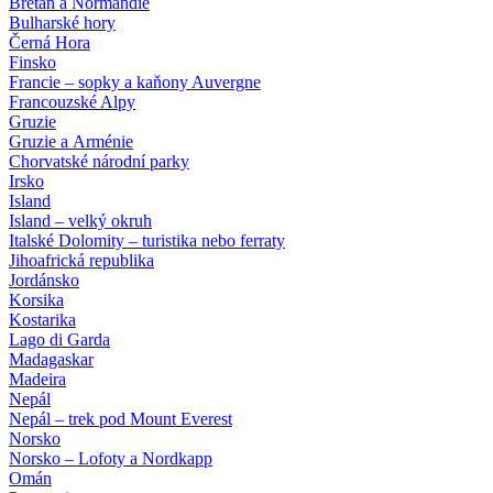
Bretaň a Normandie
Bulharské hory
Černá Hora
Finsko
Francie – sopky a kaňony Auvergne
Francouzské Alpy
Gruzie
Gruzie a Arménie
Chorvatské národní parky
Irsko
Island
Island – velký okruh
Italské Dolomity – turistika nebo ferraty
Jihoafrická republika
Jordánsko
Korsika
Kostarika
Lago di Garda
Madagaskar
Madeira
Nepál
Nepál – trek pod Mount Everest
Norsko
Norsko – Lofoty a Nordkapp
Omán