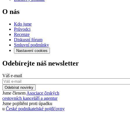
O nás
Kdo jsme
Průvodci
Recenze
Diskusní fórum
Smluvní podmínky
Nastavení cookies
Odebírejte náš newsletter
Váš e-mail
Odebírat novinky
Jsme členem
Asociace českých
cestovních kanceláří a agentur
Jsme pojištěni proti úpadku
u
České podnikatelské pojišťovny