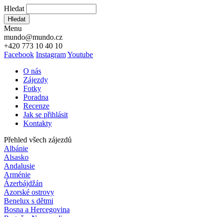
Hledat
Hledat
Menu
mundo@mundo.cz
+420 773 10 40 10
Facebook
Instagram
Youtube
O nás
Zájezdy
Fotky
Poradna
Recenze
Jak se přihlásit
Kontakty
Přehled všech zájezdů
Albánie
Alsasko
Andalusie
Arménie
Ázerbájdžán
Azorské ostrovy
Benelux s dětmi
Bosna a Hercegovina