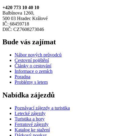
+420 773 10 40 10
Balbínova 1260,
500 03 Hradec Králové
IČ: 68459718
DIČ: CZ7608273046
Bude vás zajímat
Nábor nových průvodců
Cestovní pojištění
Články o cestování
Informace o zemích
Poradna
Problémy s letem
Nabídka zájezdů
Poznávací zájezdy a turistika
Letecké zájezdy
Turistika a hory
Ferratové zájezdy
Katalog ke stažení
Dárkový poukaz