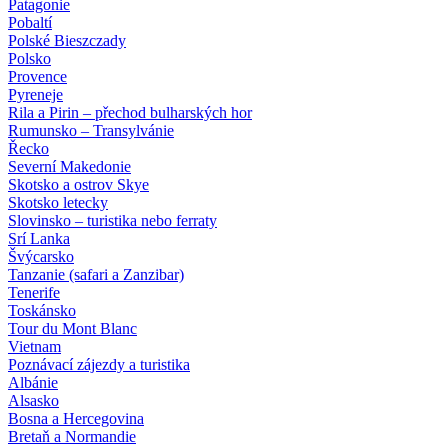
Patagonie
Pobaltí
Polské Bieszczady
Polsko
Provence
Pyreneje
Rila a Pirin – přechod bulharských hor
Rumunsko – Transylvánie
Řecko
Severní Makedonie
Skotsko a ostrov Skye
Skotsko letecky
Slovinsko – turistika nebo ferraty
Srí Lanka
Švýcarsko
Tanzanie (safari a Zanzibar)
Tenerife
Toskánsko
Tour du Mont Blanc
Vietnam
Poznávací zájezdy
a turistika
Albánie
Alsasko
Bosna a Hercegovina
Bretaň a Normandie