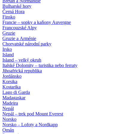
Bretaň a Normandie
Bulharské hory
Černá Hora
Finsko
Francie – sopky a kaňony Auvergne
Francouzské Alpy
Gruzie
Gruzie a Arménie
Chorvatské národní parky
Irsko
Island
Island – velký okruh
Italské Dolomity – turistika nebo ferraty
Jihoafrická republika
Jordánsko
Korsika
Kostarika
Lago di Garda
Madagaskar
Madeira
Nepál
Nepál – trek pod Mount Everest
Norsko
Norsko – Lofoty a Nordkapp
Omán