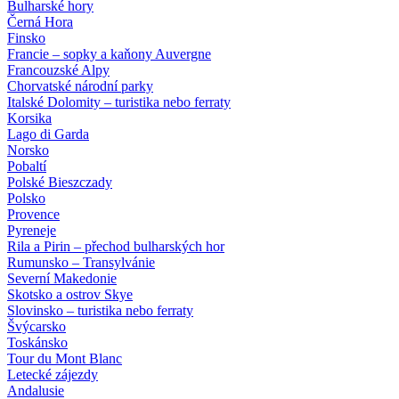
Bulharské hory
Černá Hora
Finsko
Francie – sopky a kaňony Auvergne
Francouzské Alpy
Chorvatské národní parky
Italské Dolomity – turistika nebo ferraty
Korsika
Lago di Garda
Norsko
Pobaltí
Polské Bieszczady
Polsko
Provence
Pyreneje
Rila a Pirin – přechod bulharských hor
Rumunsko – Transylvánie
Severní Makedonie
Skotsko a ostrov Skye
Slovinsko – turistika nebo ferraty
Švýcarsko
Toskánsko
Tour du Mont Blanc
Letecké zájezdy
Andalusie