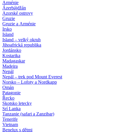
Arménie
Ázerbájdžán
Azorské ostrovy
Gruzie
Gruzie a Arménie
Irsko
Island
Island – velký okruh
Jihoafrická republika
Jordánsko
Kostarika
Madagaskar
Madeira
Nepál
Nepál – trek pod Mount Everest
Norsko – Lofoty a Nordkapp
Omán
Patagonie
Řecko
Skotsko letecky
Srí Lanka
Tanzanie (safari a Zanzibar)
Tenerife
Vietnam
Benelux s dětmi