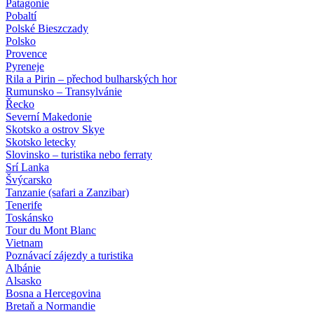
Patagonie
Pobaltí
Polské Bieszczady
Polsko
Provence
Pyreneje
Rila a Pirin – přechod bulharských hor
Rumunsko – Transylvánie
Řecko
Severní Makedonie
Skotsko a ostrov Skye
Skotsko letecky
Slovinsko – turistika nebo ferraty
Srí Lanka
Švýcarsko
Tanzanie (safari a Zanzibar)
Tenerife
Toskánsko
Tour du Mont Blanc
Vietnam
Poznávací zájezdy
a turistika
Albánie
Alsasko
Bosna a Hercegovina
Bretaň a Normandie