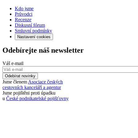
Kdo jsme
Průvodci
Recenze
Diskusní fórum
Smluvní podmínky
Nastavení cookies
Odebírejte náš newsletter
Váš e-mail
Odebírat novinky
Jsme členem
Asociace českých
cestovních kanceláří a agentur
Jsme pojištěni proti úpadku
u
České podnikatelské pojišťovny