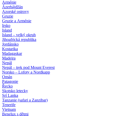
Arménie
Ázerbájdžán
Azorské ostrovy
Gruzie
Gruzie a Arménie
Irsko
Island
Island – velký okruh
Jihoafrická republika
Jordánsko
Kostarika
Madagaskar
Madeira
Nepál
Nepál – trek pod Mount Everest
Norsko – Lofoty a Nordkapp
Omán
Patagonie
Řecko
Skotsko letecky
Srí Lanka
Tanzanie (safari a Zanzibar)
Tenerife
Vietnam
Benelux s dětmi