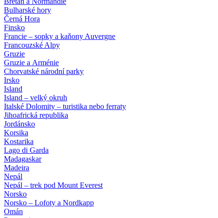
Bretaň a Normandie
Bulharské hory
Černá Hora
Finsko
Francie – sopky a kaňony Auvergne
Francouzské Alpy
Gruzie
Gruzie a Arménie
Chorvatské národní parky
Irsko
Island
Island – velký okruh
Italské Dolomity – turistika nebo ferraty
Jihoafrická republika
Jordánsko
Korsika
Kostarika
Lago di Garda
Madagaskar
Madeira
Nepál
Nepál – trek pod Mount Everest
Norsko
Norsko – Lofoty a Nordkapp
Omán