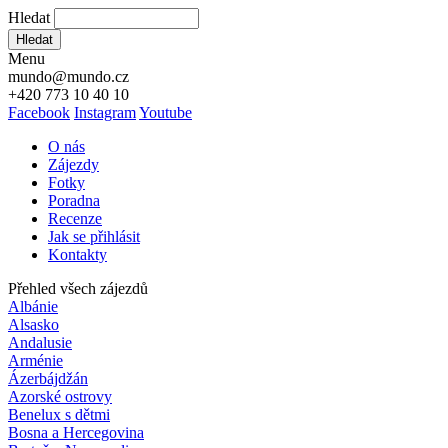
Hledat
Hledat
Menu
mundo@mundo.cz
+420 773 10 40 10
Facebook
Instagram
Youtube
O nás
Zájezdy
Fotky
Poradna
Recenze
Jak se přihlásit
Kontakty
Přehled všech zájezdů
Albánie
Alsasko
Andalusie
Arménie
Ázerbájdžán
Azorské ostrovy
Benelux s dětmi
Bosna a Hercegovina