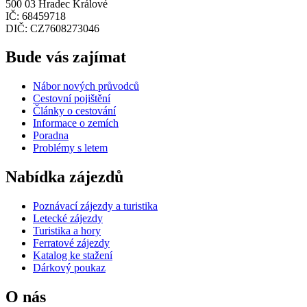
500 03 Hradec Králové
IČ: 68459718
DIČ: CZ7608273046
Bude vás zajímat
Nábor nových průvodců
Cestovní pojištění
Články o cestování
Informace o zemích
Poradna
Problémy s letem
Nabídka zájezdů
Poznávací zájezdy a turistika
Letecké zájezdy
Turistika a hory
Ferratové zájezdy
Katalog ke stažení
Dárkový poukaz
O nás