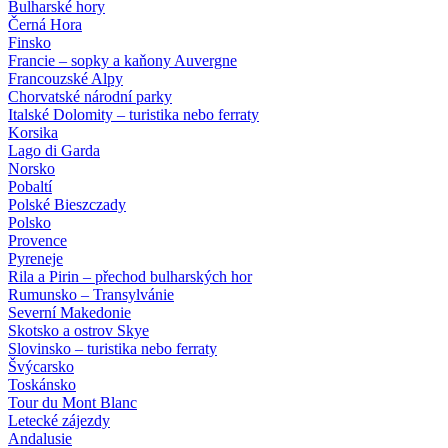
Bulharské hory
Černá Hora
Finsko
Francie – sopky a kaňony Auvergne
Francouzské Alpy
Chorvatské národní parky
Italské Dolomity – turistika nebo ferraty
Korsika
Lago di Garda
Norsko
Pobaltí
Polské Bieszczady
Polsko
Provence
Pyreneje
Rila a Pirin – přechod bulharských hor
Rumunsko – Transylvánie
Severní Makedonie
Skotsko a ostrov Skye
Slovinsko – turistika nebo ferraty
Švýcarsko
Toskánsko
Tour du Mont Blanc
Letecké zájezdy
Andalusie