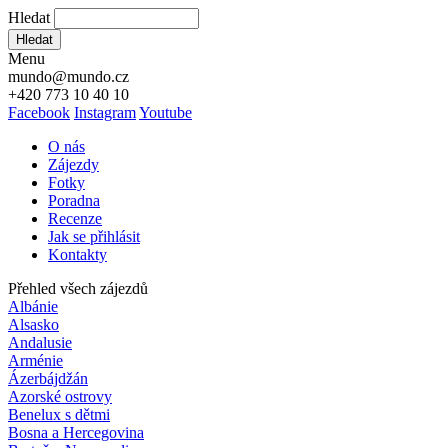
Hledat
Hledat
Menu
mundo@mundo.cz
+420 773 10 40 10
Facebook
Instagram
Youtube
O nás
Zájezdy
Fotky
Poradna
Recenze
Jak se přihlásit
Kontakty
Přehled všech zájezdů
Albánie
Alsasko
Andalusie
Arménie
Ázerbájdžán
Azorské ostrovy
Benelux s dětmi
Bosna a Hercegovina