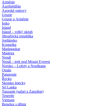
Arménie
Ázerbájdžán
Azorské ostrovy
Gruzie
Gruzie a Arménie
Irsko
Island
Island – velký okruh
Jihoafrická republika
Jordánsko
Kostarika
Madagaskar
Madeira
Nepál
Nepál – trek pod Mount Everest
Norsko – Lofoty a Nordkapp
Omán
Patagonie
Řecko
Skotsko letecky
Srí Lanka
Tanzanie (safari a Zanzibar)
Tenerife
Vietnam
Benelux s dětmi