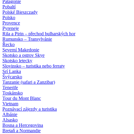
Patagonie
Pobaltí
Polské Bieszczady
Polsko
Provence
Pyreneje
Rila a Pirin – přechod bulharských hor
Rumunsko – Transylvánie
Řecko
Severní Makedonie
Skotsko a ostrov Skye
Skotsko letecky
Slovinsko – turistika nebo ferraty
Srí Lanka
Švýcarsko
Tanzanie (safari a Zanzibar)
Tenerife
Toskánsko
Tour du Mont Blanc
Vietnam
Poznávací zájezdy
a turistika
Albánie
Alsasko
Bosna a Hercegovina
Bretaň a Normandie