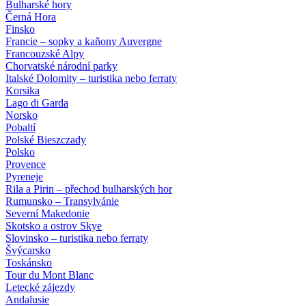
Bulharské hory
Černá Hora
Finsko
Francie – sopky a kaňony Auvergne
Francouzské Alpy
Chorvatské národní parky
Italské Dolomity – turistika nebo ferraty
Korsika
Lago di Garda
Norsko
Pobaltí
Polské Bieszczady
Polsko
Provence
Pyreneje
Rila a Pirin – přechod bulharských hor
Rumunsko – Transylvánie
Severní Makedonie
Skotsko a ostrov Skye
Slovinsko – turistika nebo ferraty
Švýcarsko
Toskánsko
Tour du Mont Blanc
Letecké zájezdy
Andalusie