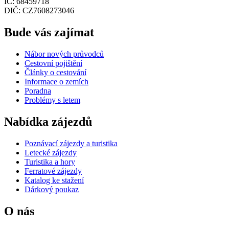
IČ: 68459718
DIČ: CZ7608273046
Bude vás zajímat
Nábor nových průvodců
Cestovní pojištění
Články o cestování
Informace o zemích
Poradna
Problémy s letem
Nabídka zájezdů
Poznávací zájezdy a turistika
Letecké zájezdy
Turistika a hory
Ferratové zájezdy
Katalog ke stažení
Dárkový poukaz
O nás