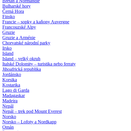
Bretaň a Normandie
Bulharské hory
Černá Hora
Finsko
Francie – sopky a kaňony Auvergne
Francouzské Alpy
Gruzie
Gruzie a Arménie
Chorvatské národní parky
Irsko
Island
Island – velký okruh
Italské Dolomity – turistika nebo ferraty
Jihoafrická republika
Jordánsko
Korsika
Kostarika
Lago di Garda
Madagaskar
Madeira
Nepál
Nepál – trek pod Mount Everest
Norsko
Norsko – Lofoty a Nordkapp
Omán