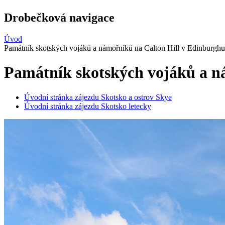
Drobečková navigace
Úvod
Památník skotských vojáků a námořníků na Calton Hill v Edinburghu
Památník skotských vojáků a n
Úvodní stránka zájezdu Skotsko a ostrov Skye
Úvodní stránka zájezdu Skotsko letecky