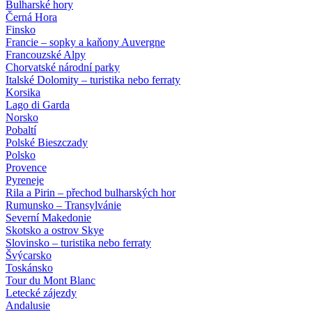
Bulharské hory
Černá Hora
Finsko
Francie – sopky a kaňony Auvergne
Francouzské Alpy
Chorvatské národní parky
Italské Dolomity – turistika nebo ferraty
Korsika
Lago di Garda
Norsko
Pobaltí
Polské Bieszczady
Polsko
Provence
Pyreneje
Rila a Pirin – přechod bulharských hor
Rumunsko – Transylvánie
Severní Makedonie
Skotsko a ostrov Skye
Slovinsko – turistika nebo ferraty
Švýcarsko
Toskánsko
Tour du Mont Blanc
Letecké zájezdy
Andalusie