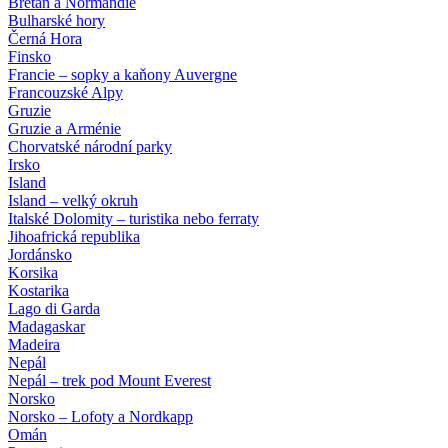
Bretaň a Normandie
Bulharské hory
Černá Hora
Finsko
Francie – sopky a kaňony Auvergne
Francouzské Alpy
Gruzie
Gruzie a Arménie
Chorvatské národní parky
Irsko
Island
Island – velký okruh
Italské Dolomity – turistika nebo ferraty
Jihoafrická republika
Jordánsko
Korsika
Kostarika
Lago di Garda
Madagaskar
Madeira
Nepál
Nepál – trek pod Mount Everest
Norsko
Norsko – Lofoty a Nordkapp
Omán