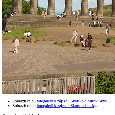
Zobrazit celou
fotogalerii k zájezdu Skotsko a ostrov Skye
.
Zobrazit celou
fotogalerii k zájezdu Skotsko letecky
.