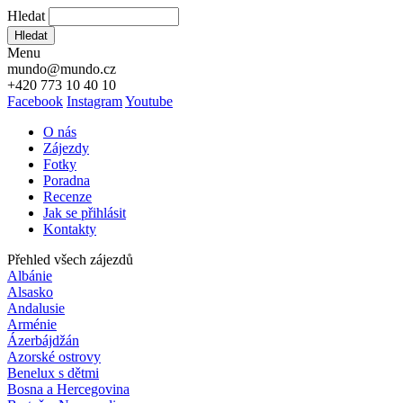
Hledat
Hledat
Menu
mundo@mundo.cz
+420 773 10 40 10
Facebook
Instagram
Youtube
O nás
Zájezdy
Fotky
Poradna
Recenze
Jak se přihlásit
Kontakty
Přehled všech zájezdů
Albánie
Alsasko
Andalusie
Arménie
Ázerbájdžán
Azorské ostrovy
Benelux s dětmi
Bosna a Hercegovina