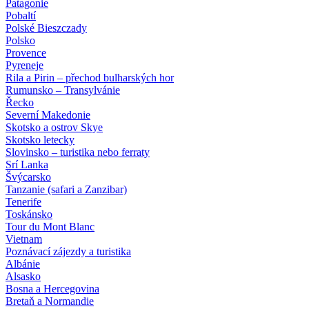
Patagonie
Pobaltí
Polské Bieszczady
Polsko
Provence
Pyreneje
Rila a Pirin – přechod bulharských hor
Rumunsko – Transylvánie
Řecko
Severní Makedonie
Skotsko a ostrov Skye
Skotsko letecky
Slovinsko – turistika nebo ferraty
Srí Lanka
Švýcarsko
Tanzanie (safari a Zanzibar)
Tenerife
Toskánsko
Tour du Mont Blanc
Vietnam
Poznávací zájezdy
a turistika
Albánie
Alsasko
Bosna a Hercegovina
Bretaň a Normandie