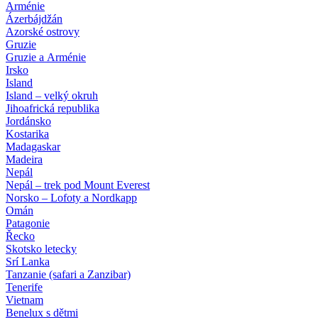
Arménie
Ázerbájdžán
Azorské ostrovy
Gruzie
Gruzie a Arménie
Irsko
Island
Island – velký okruh
Jihoafrická republika
Jordánsko
Kostarika
Madagaskar
Madeira
Nepál
Nepál – trek pod Mount Everest
Norsko – Lofoty a Nordkapp
Omán
Patagonie
Řecko
Skotsko letecky
Srí Lanka
Tanzanie (safari a Zanzibar)
Tenerife
Vietnam
Benelux s dětmi