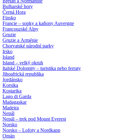
Bretaň a Normandie
Bulharské hory
Černá Hora
Finsko
Francie – sopky a kaňony Auvergne
Francouzské Alpy
Gruzie
Gruzie a Arménie
Chorvatské národní parky
Irsko
Island
Island – velký okruh
Italské Dolomity – turistika nebo ferraty
Jihoafrická republika
Jordánsko
Korsika
Kostarika
Lago di Garda
Madagaskar
Madeira
Nepál
Nepál – trek pod Mount Everest
Norsko
Norsko – Lofoty a Nordkapp
Omán