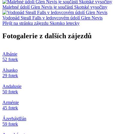
Malebné údolí Glen Nevis je součástí Skotské vysočiny
Vodopád Steall Falls v ledovcovém údolí Glen Nevis
Přejít na stránku zájezdu Skotsko letecky
Fotogalerie z dalších zájezdů
Albánie
52 fotek
Alsasko
29 fotek
Andalusie
50 fotek
Arménie
45 fotek
Ázerbájdžán
59 fotek