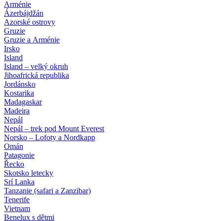
Arménie
Ázerbájdžán
Azorské ostrovy
Gruzie
Gruzie a Arménie
Irsko
Island
Island – velký okruh
Jihoafrická republika
Jordánsko
Kostarika
Madagaskar
Madeira
Nepál
Nepál – trek pod Mount Everest
Norsko – Lofoty a Nordkapp
Omán
Patagonie
Řecko
Skotsko letecky
Srí Lanka
Tanzanie (safari a Zanzibar)
Tenerife
Vietnam
Benelux s dětmi