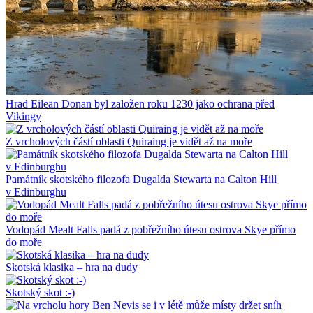
Hrad Eilean Donan byl založen roku 1230 jako ochrana před
Vikingy
Z vrcholových částí oblasti Quiraing je vidět až na moře
Památník skotského filozofa Dugalda Stewarta na Calton Hill
v Edinburghu
Vodopád Mealt Falls padá z pobřežního útesu ostrova Skye přímo
do moře
Skotská klasika – hra na dudy
Skotský skot :-)