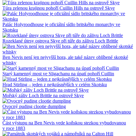
Túra zelenou krajinou pohoří Cuillin Hills na ostrově Skye
Palác Holyroodhouse je oficiální sídlo britského monarchy ve
Skotsku
Rozeklané útesy ostrova Skye při túře do zálivu Loch Brittle
Ben Nevis není jen nejvyšší hora, ale také název oblíbené skotské
whisky
Starý kamenný most ve Sligachanu na úpatí pohoří Cuillin
Hrad Stirling – jeden z nejkrásnějších v celém Skotsku
Mořský záliv Loch Brittle na ostrově Skye
Ovocný puding clootie dumpling
Část výstupu na Ben Nevis vede koňskou stezkou vybudovanou
v roce 1883