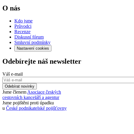
O nás
Kdo jsme
Průvodci
Recenze
Diskusní fórum
Smluvní podmínky
Nastavení cookies
Odebírejte náš newsletter
Váš e-mail
Odebírat novinky
Jsme členem
Asociace českých
cestovních kanceláří a agentur
Jsme pojištěni proti úpadku
u
České podnikatelské pojišťovny