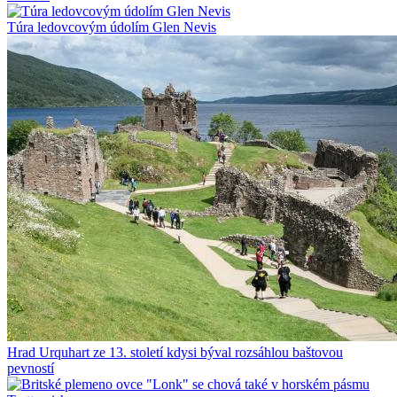
Túra ledovcovým údolím Glen Nevis
Hrad Urquhart ze 13. století kdysi býval rozsáhlou baštovou
pevností