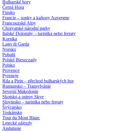
Bulharské hory
Černá Hora
Finsko
Francie – sopky a kaňony Auvergne
Francouzské Alpy
Chorvatské národní parky
Italské Dolomity – turistika nebo ferraty
Korsika
Lago di Garda
Norsko
Pobaltí
Polské Bieszczady
Polsko
Provence
Pyreneje
Rila a Pirin – přechod bulharských hor
Rumunsko – Transylvánie
Severní Makedonie
Skotsko a ostrov Skye
Slovinsko – turistika nebo ferraty
Švýcarsko
Toskánsko
Tour du Mont Blanc
Letecké zájezdy
Andalusie