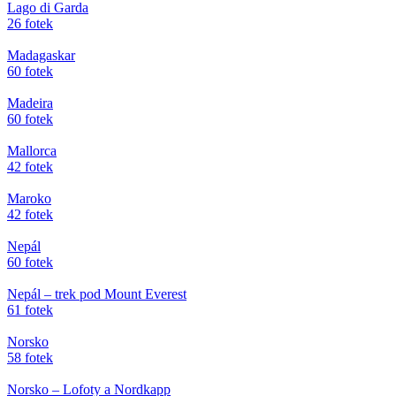
Lago di Garda
26 fotek
Madagaskar
60 fotek
Madeira
60 fotek
Mallorca
42 fotek
Maroko
42 fotek
Nepál
60 fotek
Nepál – trek pod Mount Everest
61 fotek
Norsko
58 fotek
Norsko – Lofoty a Nordkapp