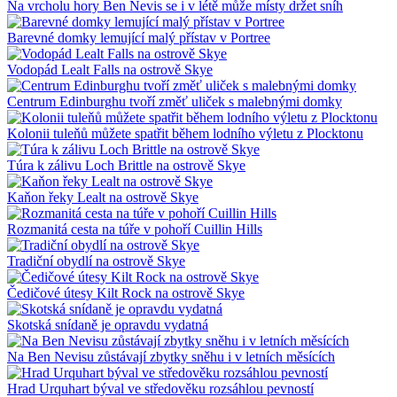
Na vrcholu hory Ben Nevis se i v létě může místy držet sníh
Barevné domky lemující malý přístav v Portree
Vodopád Lealt Falls na ostrově Skye
Centrum Edinburghu tvoří změť uliček s malebnými domky
Kolonii tuleňů můžete spatřit během lodního výletu z Plocktonu
Túra k zálivu Loch Brittle na ostrově Skye
Kaňon řeky Lealt na ostrově Skye
Rozmanitá cesta na túře v pohoří Cuillin Hills
Tradiční obydlí na ostrově Skye
Čedičové útesy Kilt Rock na ostrově Skye
Skotská snídaně je opravdu vydatná
Na Ben Nevisu zůstávají zbytky sněhu i v letních měsících
Hrad Urquhart býval ve středověku rozsáhlou pevností