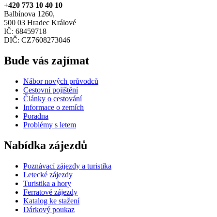
+420 773 10 40 10
Balbínova 1260,
500 03 Hradec Králové
IČ: 68459718
DIČ: CZ7608273046
Bude vás zajímat
Nábor nových průvodců
Cestovní pojištění
Články o cestování
Informace o zemích
Poradna
Problémy s letem
Nabídka zájezdů
Poznávací zájezdy a turistika
Letecké zájezdy
Turistika a hory
Ferratové zájezdy
Katalog ke stažení
Dárkový poukaz