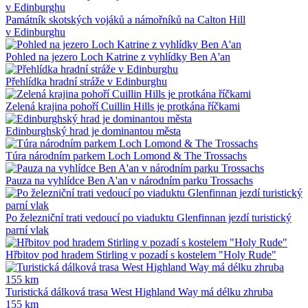
Památník skotských vojáků a námořníků na Calton Hill
v Edinburghu
Pohled na jezero Loch Katrine z vyhlídky Ben A'an
Přehlídka hradní stráže v Edinburghu
Zelená krajina pohoří Cuillin Hills je protkána říčkami
Edinburghský hrad je dominantou města
Túra národním parkem Loch Lomond & The Trossachs
Pauza na vyhlídce Ben A'an v národním parku Trossachs
Po železniční trati vedoucí po viaduktu Glenfinnan jezdí turistický
parní vlak
Hřbitov pod hradem Stirling v pozadí s kostelem "Holy Rude"
Turistická dálková trasa West Highland Way má délku zhruba
155 km