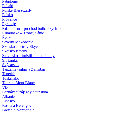
Patagonie
Pobaltí
Polské Bieszczady
Polsko
Provence
Pyreneje
Rila a Pirin – přechod bulharských hor
Rumunsko – Transylvánie
Řecko
Severní Makedonie
Skotsko a ostrov Skye
Skotsko letecky
Slovinsko – turistika nebo ferraty
Srí Lanka
Švýcarsko
Tanzanie (safari a Zanzibar)
Tenerife
Toskánsko
Tour du Mont Blanc
Vietnam
Poznávací zájezdy
a turistika
Albánie
Alsasko
Bosna a Hercegovina
Bretaň a Normandie