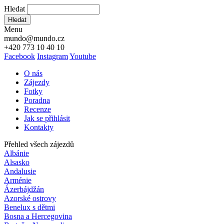
Hledat
Hledat
Menu
mundo@mundo.cz
+420 773 10 40 10
Facebook
Instagram
Youtube
O nás
Zájezdy
Fotky
Poradna
Recenze
Jak se přihlásit
Kontakty
Přehled všech zájezdů
Albánie
Alsasko
Andalusie
Arménie
Ázerbájdžán
Azorské ostrovy
Benelux s dětmi
Bosna a Hercegovina