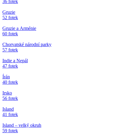
36 fotek
Gruzie
52 fotek
Gruzie a Arménie
60 fotek
Chorvatské národní parky
57 fotek
Indie a Nepál
47 fotek
Írán
40 fotek
Irsko
56 fotek
Island
41 fotek
Island – velký okruh
59 fotek