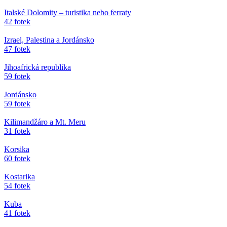
Italské Dolomity – turistika nebo ferraty
42 fotek
Izrael, Palestina a Jordánsko
47 fotek
Jihoafrická republika
59 fotek
Jordánsko
59 fotek
Kilimandžáro a Mt. Meru
31 fotek
Korsika
60 fotek
Kostarika
54 fotek
Kuba
41 fotek