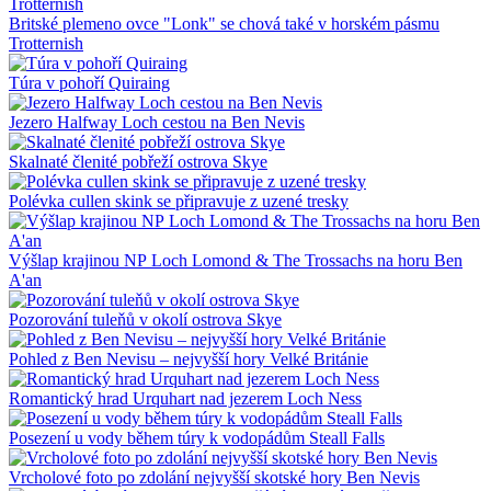
Britské plemeno ovce "Lonk" se chová také v horském pásmu
Trotternish
Túra v pohoří Quiraing
Jezero Halfway Loch cestou na Ben Nevis
Skalnaté členité pobřeží ostrova Skye
Polévka cullen skink se připravuje z uzené tresky
Výšlap krajinou NP Loch Lomond & The Trossachs na horu Ben
A'an
Pozorování tuleňů v okolí ostrova Skye
Pohled z Ben Nevisu – nejvyšší hory Velké Británie
Romantický hrad Urquhart nad jezerem Loch Ness
Posezení u vody během túry k vodopádům Steall Falls
Vrcholové foto po zdolání nejvyšší skotské hory Ben Nevis