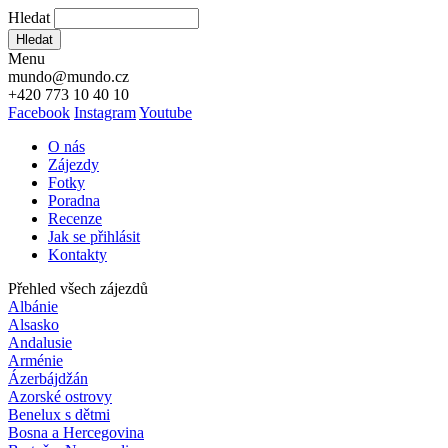
Hledat
Hledat
Menu
mundo@mundo.cz
+420 773 10 40 10
Facebook
Instagram
Youtube
O nás
Zájezdy
Fotky
Poradna
Recenze
Jak se přihlásit
Kontakty
Přehled všech zájezdů
Albánie
Alsasko
Andalusie
Arménie
Ázerbájdžán
Azorské ostrovy
Benelux s dětmi
Bosna a Hercegovina