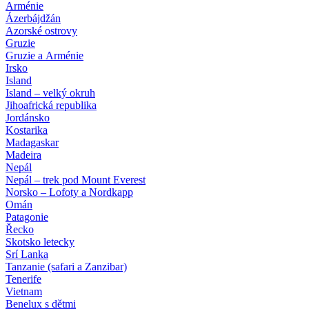
Arménie
Ázerbájdžán
Azorské ostrovy
Gruzie
Gruzie a Arménie
Irsko
Island
Island – velký okruh
Jihoafrická republika
Jordánsko
Kostarika
Madagaskar
Madeira
Nepál
Nepál – trek pod Mount Everest
Norsko – Lofoty a Nordkapp
Omán
Patagonie
Řecko
Skotsko letecky
Srí Lanka
Tanzanie (safari a Zanzibar)
Tenerife
Vietnam
Benelux s dětmi