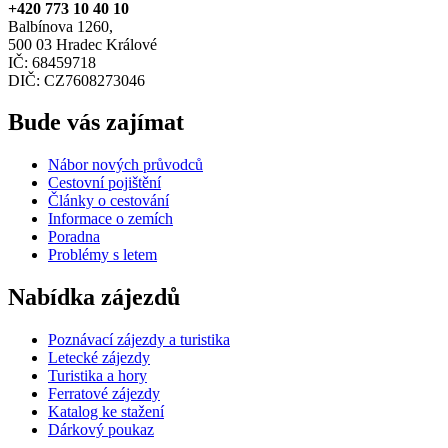
+420 773 10 40 10
Balbínova 1260,
500 03 Hradec Králové
IČ: 68459718
DIČ: CZ7608273046
Bude vás zajímat
Nábor nových průvodců
Cestovní pojištění
Články o cestování
Informace o zemích
Poradna
Problémy s letem
Nabídka zájezdů
Poznávací zájezdy a turistika
Letecké zájezdy
Turistika a hory
Ferratové zájezdy
Katalog ke stažení
Dárkový poukaz