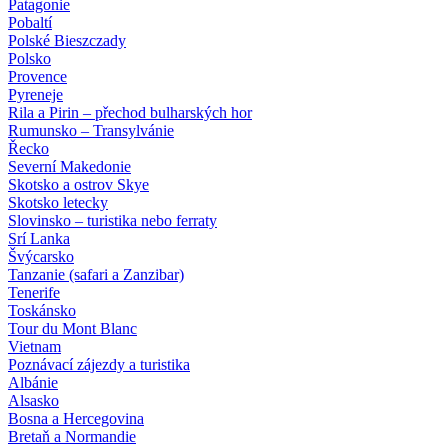
Patagonie
Pobaltí
Polské Bieszczady
Polsko
Provence
Pyreneje
Rila a Pirin – přechod bulharských hor
Rumunsko – Transylvánie
Řecko
Severní Makedonie
Skotsko a ostrov Skye
Skotsko letecky
Slovinsko – turistika nebo ferraty
Srí Lanka
Švýcarsko
Tanzanie (safari a Zanzibar)
Tenerife
Toskánsko
Tour du Mont Blanc
Vietnam
Poznávací zájezdy
a turistika
Albánie
Alsasko
Bosna a Hercegovina
Bretaň a Normandie