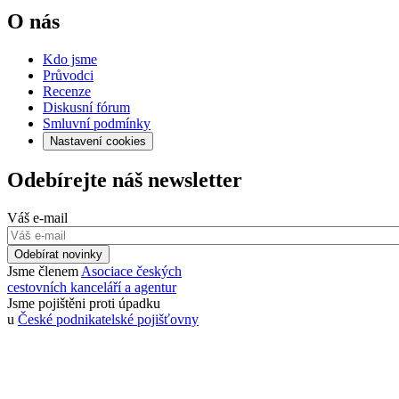
O nás
Kdo jsme
Průvodci
Recenze
Diskusní fórum
Smluvní podmínky
Nastavení cookies
Odebírejte náš newsletter
Váš e-mail
Odebírat novinky
Jsme členem
Asociace českých
cestovních kanceláří a agentur
Jsme pojištěni proti úpadku
u
České podnikatelské pojišťovny