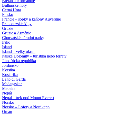
Bretaň a Normandie
Bulharské hory
Černá Hora
Finsko
Francie – sopky a kaňony Auvergne
Francouzské Alpy
Gruzie
Gruzie a Arménie
Chorvatské národní parky
Irsko
Island
Island – velký okruh
Italské Dolomity – turistika nebo ferraty
Jihoafrická republika
Jordánsko
Korsika
Kostarika
Lago di Garda
Madagaskar
Madeira
Nepál
Nepál – trek pod Mount Everest
Norsko
Norsko – Lofoty a Nordkapp
Omán