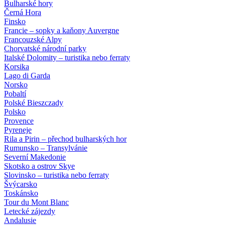
Bulharské hory
Černá Hora
Finsko
Francie – sopky a kaňony Auvergne
Francouzské Alpy
Chorvatské národní parky
Italské Dolomity – turistika nebo ferraty
Korsika
Lago di Garda
Norsko
Pobaltí
Polské Bieszczady
Polsko
Provence
Pyreneje
Rila a Pirin – přechod bulharských hor
Rumunsko – Transylvánie
Severní Makedonie
Skotsko a ostrov Skye
Slovinsko – turistika nebo ferraty
Švýcarsko
Toskánsko
Tour du Mont Blanc
Letecké zájezdy
Andalusie