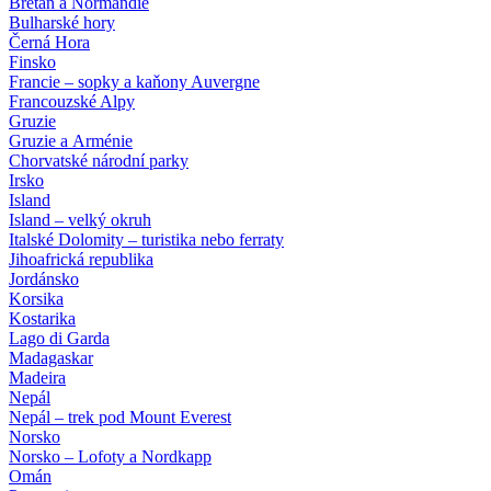
Bretaň a Normandie
Bulharské hory
Černá Hora
Finsko
Francie – sopky a kaňony Auvergne
Francouzské Alpy
Gruzie
Gruzie a Arménie
Chorvatské národní parky
Irsko
Island
Island – velký okruh
Italské Dolomity – turistika nebo ferraty
Jihoafrická republika
Jordánsko
Korsika
Kostarika
Lago di Garda
Madagaskar
Madeira
Nepál
Nepál – trek pod Mount Everest
Norsko
Norsko – Lofoty a Nordkapp
Omán