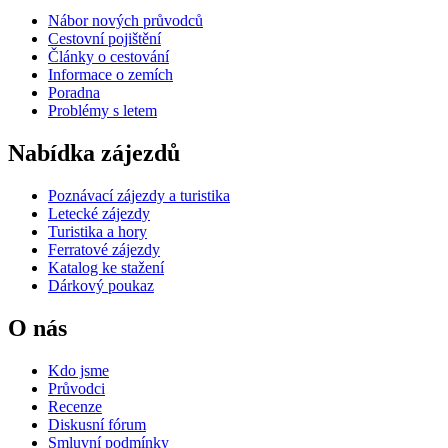
Nábor nových průvodců
Cestovní pojištění
Články o cestování
Informace o zemích
Poradna
Problémy s letem
Nabídka zájezdů
Poznávací zájezdy a turistika
Letecké zájezdy
Turistika a hory
Ferratové zájezdy
Katalog ke stažení
Dárkový poukaz
O nás
Kdo jsme
Průvodci
Recenze
Diskusní fórum
Smluvní podmínky