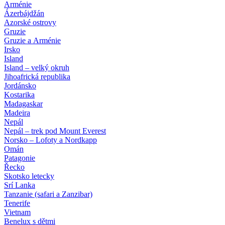
Arménie
Ázerbájdžán
Azorské ostrovy
Gruzie
Gruzie a Arménie
Irsko
Island
Island – velký okruh
Jihoafrická republika
Jordánsko
Kostarika
Madagaskar
Madeira
Nepál
Nepál – trek pod Mount Everest
Norsko – Lofoty a Nordkapp
Omán
Patagonie
Řecko
Skotsko letecky
Srí Lanka
Tanzanie (safari a Zanzibar)
Tenerife
Vietnam
Benelux s dětmi