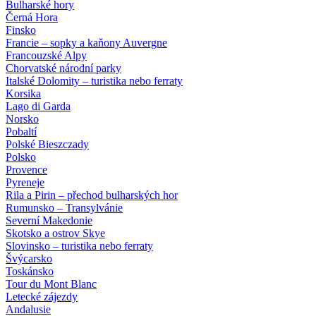
Bulharské hory
Černá Hora
Finsko
Francie – sopky a kaňony Auvergne
Francouzské Alpy
Chorvatské národní parky
Italské Dolomity – turistika nebo ferraty
Korsika
Lago di Garda
Norsko
Pobaltí
Polské Bieszczady
Polsko
Provence
Pyreneje
Rila a Pirin – přechod bulharských hor
Rumunsko – Transylvánie
Severní Makedonie
Skotsko a ostrov Skye
Slovinsko – turistika nebo ferraty
Švýcarsko
Toskánsko
Tour du Mont Blanc
Letecké zájezdy
Andalusie