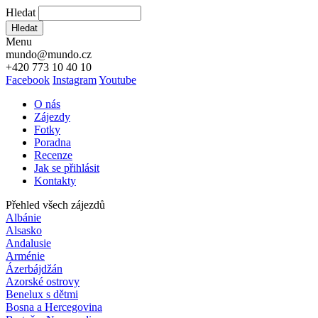
Hledat
Hledat
Menu
mundo@mundo.cz
+420 773 10 40 10
Facebook
Instagram
Youtube
O nás
Zájezdy
Fotky
Poradna
Recenze
Jak se přihlásit
Kontakty
Přehled všech zájezdů
Albánie
Alsasko
Andalusie
Arménie
Ázerbájdžán
Azorské ostrovy
Benelux s dětmi
Bosna a Hercegovina