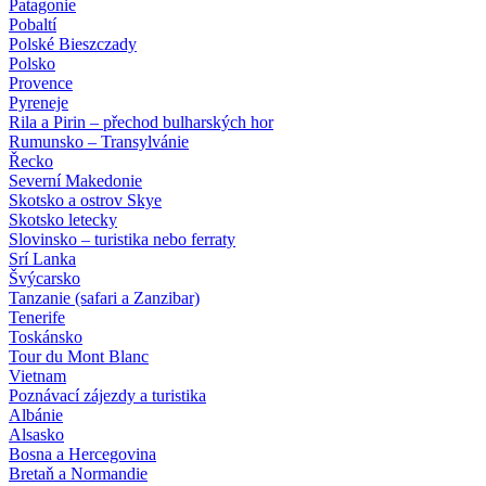
Patagonie
Pobaltí
Polské Bieszczady
Polsko
Provence
Pyreneje
Rila a Pirin – přechod bulharských hor
Rumunsko – Transylvánie
Řecko
Severní Makedonie
Skotsko a ostrov Skye
Skotsko letecky
Slovinsko – turistika nebo ferraty
Srí Lanka
Švýcarsko
Tanzanie (safari a Zanzibar)
Tenerife
Toskánsko
Tour du Mont Blanc
Vietnam
Poznávací zájezdy
a turistika
Albánie
Alsasko
Bosna a Hercegovina
Bretaň a Normandie